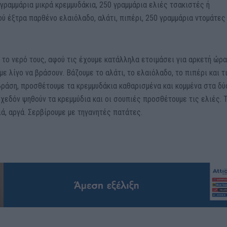
 γραμμάρια µικρά κρεµµυδάκια, 250 γραμμάρια ελιές τσακιστές ή
ού έξτρα παρθένο ελαιόλαδο, αλάτι, πιπέρι, 250 γραμμάρια ντοµάτες
 το νερό τους, αφού τις έχουµε κατάλληλα ετοιµάσει για αρκετή ώρα
ε λίγο να βράσουν. Βάζουµε το αλάτι, το ελαιόλαδο, το πιπέρι και τ
βράση, προσθέτουµε τα κρεµµυδάκια καθαρισµένα και κοµµένα στα δύ
σχεδόν ψηθούν τα κρεµµύδια και οι σουπιές προσθέτουµε τις ελιές. 
ά, αργά. Σερβίρουµε µε τηγανητές πατάτες.