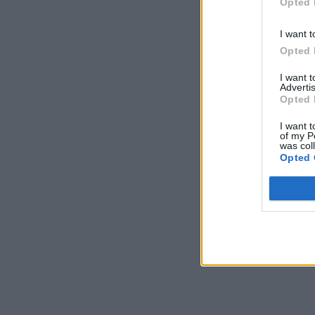
Opted 
I want t
Opted 
I want 
Advertis
Opted 
I want t
of my P
was col
Opted 