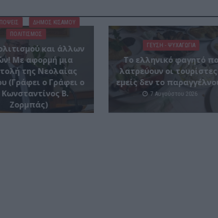
ΑΠΟΨΕΙΣ
ΔΉΜΟΣ ΚΙΣΆΜΟΥ
ΠΟΛΙΤΙΣΜΟΣ
ΓΕΎΣΗ - ΨΥΧΑΓΩΓΊΑ
ολιτισμού και άλλων
ών! Mε αφορμή μια
Το ελληνικό φαγητό π
τολή της Νεολαίας
λατρεύουν οι τουρίστες
υ (Γράφει ο Γράφει ο
εμείς δεν το παραγγέλνο
 Κωνσταντίνος Β.
7 Αυγούστου 2026
Ζορμπάς)
7 Αυγούστου 2026