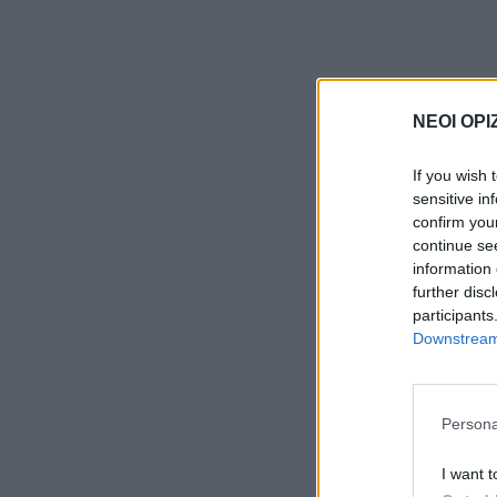
ΝΕΟΙ ΟΡΙ
If you wish 
sensitive in
confirm you
continue se
information 
further disc
participants
Downstream 
Persona
I want t