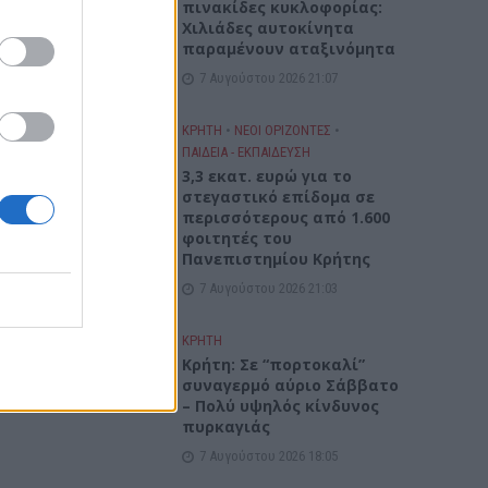
πινακίδες κυκλοφορίας:
Χιλιάδες αυτοκίνητα
παραμένουν αταξινόμητα
7 Αυγούστου 2026 21:07
ΚΡΗΤΗ
•
ΝΕΟΙ ΟΡΙΖΟΝΤΕΣ
•
ΠΑΙΔΕΙΑ - ΕΚΠΑΙΔΕΥΣΗ
3,3 εκατ. ευρώ για το
στεγαστικό επίδομα σε
περισσότερους από 1.600
φοιτητές του
Πανεπιστημίου Κρήτης
7 Αυγούστου 2026 21:03
ΚΡΗΤΗ
Κρήτη: Σε “πορτοκαλί”
συναγερμό αύριο Σάββατο
– Πολύ υψηλός κίνδυνος
πυρκαγιάς
7 Αυγούστου 2026 18:05