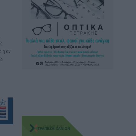
.
ις
ο ή αν
Το