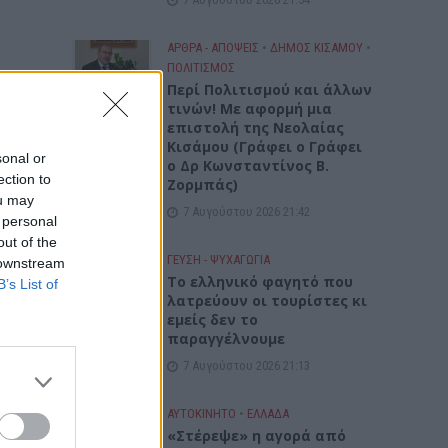
ΑΡΘΡΑ - ΑΠΟΨΕΙΣ
•
ΔΉΜΟΣ ΚΙΣΆΜΟΥ
•
ΠΟΛΙΤΙΣΜΟΣ
Περί Πολιτισμού και άλλων
τινών! Mε αφορμή μια
επιστολή της Νεολαίας
Κισάμου (Γράφει ο Γράφει
sonal or
ο Δρ Κωνσταντίνος Β.
ection to
Ζορμπάς)
ou may
7 Αυγούστου 2026 21:42
 personal
out of the
ΓΕΎΣΗ - ΨΥΧΑΓΩΓΊΑ
 downstream
Το ελληνικό φαγητό που
B’s List of
λατρεύουν οι τουρίστες κι
εμείς δεν το
παραγγέλνουμε
7 Αυγούστου 2026 21:13
ΑΥΤΟΚΙΝΗΤΟ
•
ΕΛΛΑΔΑ
«Στέρεψε» η αγορά από