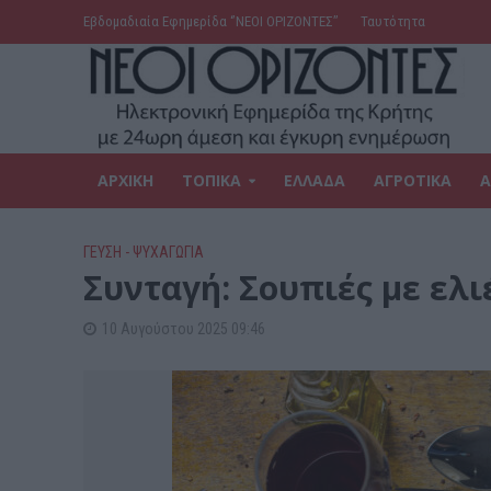
Εβδομαδιαία Εφημερίδα ‘’ΝΕΟΙ ΟΡΙΖΟΝΤΕΣ’’
Ταυτότητα
ΑΡΧΙΚΗ
ΤΟΠΙΚΑ
ΕΛΛΑΔΑ
ΑΓΡΟΤΙΚΑ
Α
ΓΕΎΣΗ - ΨΥΧΑΓΩΓΊΑ
Συνταγή: Σουπιές με ελιέ
10 Αυγούστου 2025 09:46