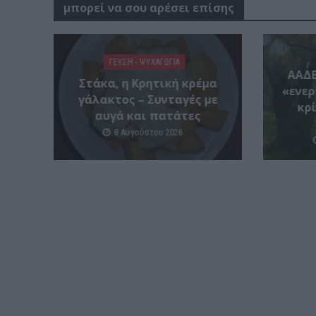
μπορεί να σου αρέσει επίσης
ΓΕΎΣΗ - ΨΥΧΑΓΩΓΊΑ
ΑΑΔΕ
Στάκα, η Κρητική κρέμα
«ενερ
γάλακτος – Συνταγές με
κρί
αυγά και πατάτες
8 Αυγούστου 2026