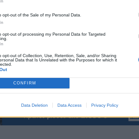
In
o opt-out of the Sale of my Personal Data.
In
ούρνο και είναι έτοιμα για σερβίρισμα, περιχύστε με λίγο γλάσο
κο βασιλικό.
to opt-out of processing my Personal Data for Targeted
ing.
In
o opt-out of Collection, Use, Retention, Sale, and/or Sharing
ersonal Data that Is Unrelated with the Purposes for which it
lected.
Out
CONFIRM
Data Deletion
Data Access
Privacy Policy