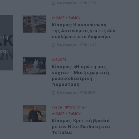
8 Αυγούστου 2026 11:53
ΔΉΜΟΣ ΚΙΣΆΜΟΥ
Κίσαμος: Η ανακοίνωση
της Αστυνομίας για τις δύο
 στη
συλλήψεις στο Λαφονήσι
8 Αυγούστου 2026 11:42
σης
ΔΙΆΦΟΡΑ
Κίσαμος: «Η πρώτη μας
νύχτα» – Μια ξεχωριστή
μουσικοθεατρική
παράσταση
8 Αυγούστου 2026 08:30
ΓΕΎΣΗ - ΨΥΧΑΓΩΓΊΑ
•
ΔΉΜΟΣ ΚΙΣΆΜΟΥ
Kίσαμος: Κρητική βραδιά
με τον Νίκο Ζωιδάκη στα
Τοπόλια