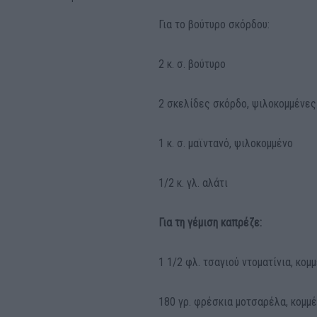
Για το βούτυρο σκόρδου:
2 κ. σ. βούτυρο
2 σκελίδες σκόρδο, ψιλοκομμένες
1 κ. σ. μαϊντανό, ψιλοκομμένο
1/2 κ. γλ. αλάτι
Για τη γέμιση καπρέζε:
1 1/2 φλ. τσαγιού ντοματίνια, κομ
180 γρ. φρέσκια μοτσαρέλα, κομμ