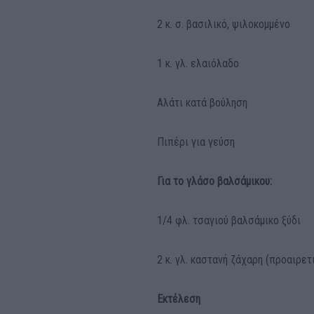
2 κ. σ. βασιλικό, ψιλοκομμένο
1 κ. γλ. ελαιόλαδο
Αλάτι κατά βούληση
Πιπέρι για γεύση
Για το γλάσο βαλσάμικου:
1/4 φλ. τσαγιού βαλσάμικο ξύδι
2 κ. γλ. καστανή ζάχαρη (προαιρετ
Εκτέλεση