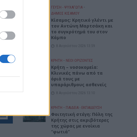
ΓΕΎΣΗ - ΨΥΧΑΓΩΓΊΑ
•
ΔΉΜΟΣ ΚΙΣΆΜΟΥ
Kίσαμος: Κρητικό γλέντι με
τον Αντώνη Μαρτσάκη και
το συγκρότημά του στον
Κάμπο
8 Αυγούστου 2026 13:59
ΚΡΗΤΗ
•
ΝΕΟΙ ΟΡΙΖΟΝΤΕΣ
Κρήτη – νοσοκομεία:
Κλινικές πάνω από τα
όριά τους με
υπαράριθμους ασθενείς
8 Αυγούστου 2026 13:10
ΚΡΗΤΗ
•
ΠΑΙΔΕΙΑ - ΕΚΠΑΙΔΕΥΣΗ
Φοιτητική στέγη: Πόλη της
Κρήτης στις ακριβότερες
της χώρας με ενοίκια
“φωτιά”