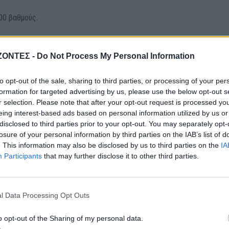
00 βαθμούς.
 τον μαϊντανό και το αλάτι σε ένα μικρό μπολ για φούρνο μικροκυμάτ
ΖΟΝΤΕΣ -
Do Not Process My Personal Information
ων μέχρι να αρωματιστεί το σκόρδο.
to opt-out of the sale, sharing to third parties, or processing of your per
ιού και τοποθετήστε τα, με την βουτυρωμένη πλευρά προς τα κάτω, 
formation for targeted advertising by us, please use the below opt-out s
όλοιπο βούτυρο στο εσωτερικό του καπακιού κάθε μανιταριού.
r selection. Please note that after your opt-out request is processed y
eing interest-based ads based on personal information utilized by us or
disclosed to third parties prior to your opt-out. You may separately opt-
τας καπρέζε μαζί σε ένα μπολ. Γεμίστε τα καπάκια των μανιταριών 
losure of your personal information by third parties on the IAB’s list of
τά.
. This information may also be disclosed by us to third parties on the
IA
Participants
that may further disclose it to other third parties.
ε την καστανή ζάχαρη (αν χρησιμοποιήσετε) και το βαλσάμικο ξύδι σ
 και αφήστε τα να πάρουν βράση.
l Data Processing Opt Outs
φήστε το να σιγοβράσει για 5- 8 λεπτά ή μέχρι το μείγμα να πήξει κ
o opt-out of the Sharing of my personal data.
ετε τη ζάχαρη, αφήστε το μείγμα να μειωθεί για 12-15 λεπτά σε χαμ