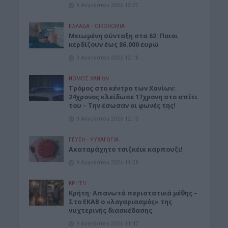
9 Αυγούστου 2026 12:27
ΕΛΛΑΔΑ
•
ΟΙΚΟΝΟΜΙΑ
Μειωμένη σύνταξη στα 62: Ποιοι
κερδίζουν έως 86.000 ευρώ
9 Αυγούστου 2026 12:18
ΝΟΜΌΣ ΧΑΝΊΩΝ
Τρόμος στο κέντρο των Χανίων:
24χρονος κλείδωσε 17χρονη στο σπίτι
του – Την έσωσαν οι φωνές της!
9 Αυγούστου 2026 12:13
ΓΕΎΣΗ - ΨΥΧΑΓΩΓΊΑ
Ακαταμάχητο τσιζκέικ καρπουζι!
9 Αυγούστου 2026 11:58
ΚΡΗΤΗ
Κρήτη: Απανωτά περιστατικά μέθης –
Στο ΕΚΑΒ ο «λογαριασμός» της
νυχτερινής διασκέδασης
9 Αυγούστου 2026 11:47