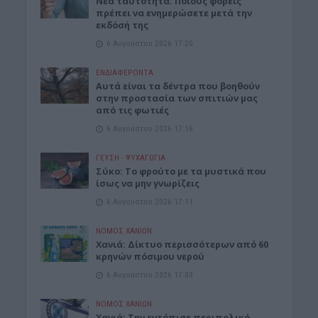
Νέα ταυτότητα: Ποιους φορείς
πρέπει να ενημερώσετε μετά την
εκδόσή της
6 Αυγούστου 2026 17:20
ΕΝΔΙΑΦΕΡΟΝΤΑ
Αυτά είναι τα δέντρα που βοηθούν
στην προστασία των σπιτιών μας
από τις φωτιές
6 Αυγούστου 2026 17:16
ΓΕΎΣΗ - ΨΥΧΑΓΩΓΊΑ
Σύκο: Το φρούτο με τα μυστικά που
ίσως να μην γνωρίζεις
6 Αυγούστου 2026 17:11
ΝΟΜΌΣ ΧΑΝΊΩΝ
Xανιά: Δίκτυο περισσότερων από 60
κρηνών πόσιμου νερού
6 Αυγούστου 2026 17:03
ΝΟΜΌΣ ΧΑΝΊΩΝ
Χανιά: Την εντόπισε περιπολικό,