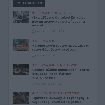
ΡΟΗ ΕΙΔΗΣΕΩΝ
ΚΡΗΤΗ
•
ΜΑΤΙΕΣ ΣΤΟ ΠΑΡΕΛΘΟΝ
«Στιμαδόροι»: Οι παλιοί Κρητικοί
που μπορούσαν να εκτιμήσουν τα
πάντα!
6 Αυγούστου 2026 19:30
ΓΕΎΣΗ - ΨΥΧΑΓΩΓΊΑ
Μεταμόρφωση του Σωτήρος: Σήμερα
τρώνε ψάρι όσοι νηστεύουν
6 Αυγούστου 2026 19:27
ΓΕΎΣΗ - ΨΥΧΑΓΩΓΊΑ
•
ΔΉΜΟΣ ΚΙΣΆΜΟΥ
Κίσαμος: Πλήθος κόσμου στη “Γιορτή
Ντομάτας” στον Πλάτανο
(ΦΩΤΟΓΡΑΦΙΕΣ)
6 Αυγούστου 2026 19:21
ΚΡΗΤΗ
•
ΝΕΟΙ ΟΡΙΖΟΝΤΕΣ
•
ΤΟΥΡΙΣΜΟΣ
Γεμάτα τα ξενοδοχεία στην Κρήτη – Ο
Αύγουστος καλύπτει το χαμένο