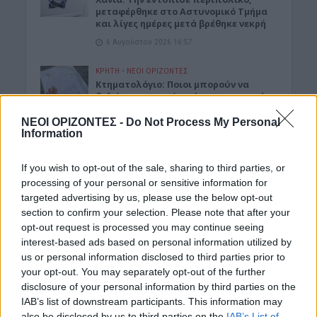
μεταφέρθηκε στο Αστυνομικό Τμήμα
και λίγες ημέρες μετά βρέθηκε νεκρή
6 Αυγούστου 2026 16:57
ΚΡΗΤΗ
•
ΝΕΟΙ ΟΡΙΖΟΝΤΕΣ
Κτηματολόγιο: Ποιοι μπορούν να
δηλώσουν το ακίνητό τους και μετά
την λήξη της προθεσμίας
ΝΕΟΙ ΟΡΙΖΟΝΤΕΣ -
Do Not Process My Personal
6 Αυγούστου 2026 16:53
Information
ΔΙΕΘΝΗ
•
ΜΑΤΙΕΣ ΣΤΟ ΠΑΡΕΛΘΟΝ
If you wish to opt-out of the sale, sharing to third parties, or
Χιροσίμα: 81 χρόνια από τον πυρηνικό
όλεθρο που άλλαξε την
processing of your personal or sensitive information for
ανθρωπότητα
targeted advertising by us, please use the below opt-out
section to confirm your selection. Please note that after your
6 Αυγούστου 2026 09:42
opt-out request is processed you may continue seeing
ΕΝΔΙΑΦΕΡΟΝΤΑ
interest-based ads based on personal information utilized by
Tα ζώδια της Πέμπτης 6 Αυγούστου
us or personal information disclosed to third parties prior to
your opt-out. You may separately opt-out of the further
6 Αυγούστου 2026 08:06
disclosure of your personal information by third parties on the
IAB’s list of downstream participants. This information may
Δημοφιλή αυτή την εβδομάδα
also be disclosed by us to third parties on the
IAB’s List of