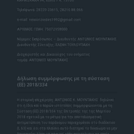
ΚΑΡΑΪΣΚΑΚΗ 94, Χανιά Τ.Κ. 73100
Τηλέφωνα: 28220 23615, 28210 88.066
e-mail: neoiorizontes1992@gmail.com
ΑΡΙΘΜΟΣ ΓΕΜΗ: 75072958000
Νόμιμος Εκπρόσωπος – Διευθυντής ΑΝΤΩΝΙΟΣ ΜΟΥΝΤΑΚΗΣ
Διευθυντής Σύνταξης: ΕΛΕΝΗ ΤΟΥΛΟΥΠΑΚΗ
Διαχειριστής και Δικαιούχος του ονόματος
τομέα: ΑΝΤΩΝΙΟΣ ΜΟΥΝΤΑΚΗΣ
Δήλωση συμμόρφωσης με τη σύσταση
(ΕΕ) 2018/334
Η ατομική επιχείρηση ΑΝΤΩΝΙΟΣ Κ. ΜΟΥΝΤΑΚΗΣ δηλώνει
ότι η ίδια και ο παρών ιστότοπος συμμορφώνονται με τη
Σύσταση (ΕΕ) 2018/334 της Επιτροπής της 1ης Μαρτίου
2018 σχετικά με τα μέτρα για την αποτελεσματική
αντιμετώπιση του παράνομου περιεχομένου στο διαδίκτυο
(L 63) και ότι στο πλαίσιο αυτό διατηρεί το δικαίωμα να μην
δημοσιεύει ή/και να αφαιρεί κάθε περιεχόμενο το οποίο