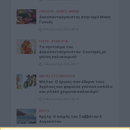
ΕΚΚΛΗΣΙΑ
•
ΝΟΜΌΣ ΧΑΝΊΩΝ
Δεκαπενταύγουστος στην Ιερά Μονή
Γωνιάς
8 Αυγούστου 2026 08:20
ΓΕΎΣΗ - ΨΥΧΑΓΩΓΊΑ
Τα νηστίσιμα του
Δεκαπενταύγουστου: Συνταγές με
γεύση καλοκαιριού
8 Αυγούστου 2026 08:17
ΜΑΤΙΕΣ ΣΤΟ ΠΑΡΕΛΘΟΝ
Μπλεκ: O ήρωας που έδερνε τους
Άγγλους και φορούσε γούνινο καπέλο
και γιλέκο χειμώνα καλοκαίρι!
8 Αυγούστου 2026 08:14
ΚΡΗΤΗ
Κρήτη: O καιρός του Σαββάτου 8
Αυγούστου
8 Αυγούστου 2026 08:12