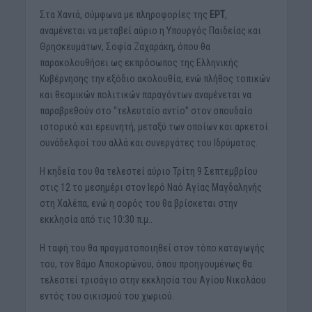
Στα Χανιά, σύμφωνα με πληροφορίες της
ΕΡΤ
,
αναμένεται να μεταβεί αύριο η Υπουργός Παιδείας και
Θρησκευμάτων, Σοφία Ζαχαράκη, όπου θα
παρακολουθήσει ως εκπρόσωπος της Ελληνικής
Κυβέρνησης την εξόδιο ακολουθία, ενώ πλήθος τοπικών
και θεσμικών πολιτικών παραγόντων αναμένεται να
παραβρεθούν στο “τελευταίο αντίο” στον σπουδαίο
ιστορικό και ερευνητή, μεταξύ των οποίων και αρκετοί
συνάδελφοί του αλλά και συνεργάτες του Ιδρύματος.
Η κηδεία του θα τελεστεί αύριο Τρίτη 9 Σεπτεμβρίου
στις 12 το μεσημέρι στον Ιερό Ναό Αγίας Μαγδαληνής
στη Χαλέπα, ενώ η σορός του θα βρίσκεται στην
εκκλησία από τις 10:30 π.μ..
Η ταφή του θα πραγματοποιηθεί στον τόπο καταγωγής
του, τον Βάμο Αποκορώνου, όπου προηγουμένως θα
τελεστεί τρισάγιο στην εκκλησία του Αγίου Νικολάου
εντός του οικισμού του χωριού.