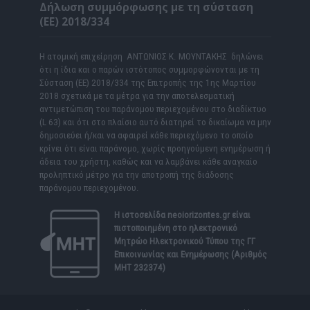
Δήλωση συμμόρφωσης με τη σύσταση
(ΕΕ) 2018/334
Η ατομική επιχείρηση ΑΝΤΩΝΙΟΣ Κ. ΜΟΥΝΤΑΚΗΣ δηλώνει
ότι η ίδια και ο παρών ιστότοπος συμμορφώνονται με τη
Σύσταση (ΕΕ) 2018/334 της Επιτροπής της 1ης Μαρτίου
2018 σχετικά με τα μέτρα για την αποτελεσματική
αντιμετώπιση του παράνομου περιεχομένου στο διαδίκτυο
(L 63) και ότι στο πλαίσιο αυτό διατηρεί το δικαίωμα να μην
δημοσιεύει ή/και να αφαιρεί κάθε περιεχόμενο το οποίο
κρίνει ότι είναι παράνομο, χωρίς προηγούμενη ενημέρωση ή
άδεια του χρήστη, καθώς και να λαμβάνει κάθε αναγκαίο
προληπτικό μέτρο για την αποτροπή της διάδοσης
παράνομου περιεχομένου.
Η ιστοσελίδα
neoiorizontes.gr
είναι
πιστοποιημένη στο ηλεκτρονικό
Μητρώο Ηλεκτρονικού Τύπου της ΓΓ
Επικοινωνίας και Ενημέρωσης (Αριθμός
ΜΗΤ 232374)