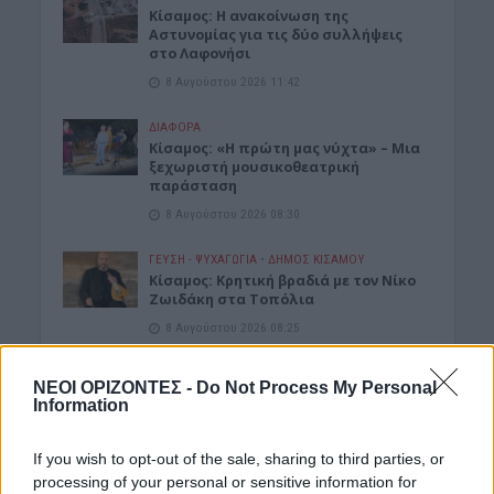
Κίσαμος: Η ανακοίνωση της
Αστυνομίας για τις δύο συλλήψεις
στο Λαφονήσι
8 Αυγούστου 2026 11:42
ΔΙΆΦΟΡΑ
Κίσαμος: «Η πρώτη μας νύχτα» – Μια
ξεχωριστή μουσικοθεατρική
παράσταση
8 Αυγούστου 2026 08:30
ΓΕΎΣΗ - ΨΥΧΑΓΩΓΊΑ
•
ΔΉΜΟΣ ΚΙΣΆΜΟΥ
Kίσαμος: Κρητική βραδιά με τον Νίκο
Ζωιδάκη στα Τοπόλια
8 Αυγούστου 2026 08:25
ΕΚΚΛΗΣΙΑ
•
ΝΟΜΌΣ ΧΑΝΊΩΝ
ΝΕΟΙ ΟΡΙΖΟΝΤΕΣ -
Do Not Process My Personal
Δεκαπενταύγουστος στην Ιερά Μονή
Information
Γωνιάς
8 Αυγούστου 2026 08:20
If you wish to opt-out of the sale, sharing to third parties, or
processing of your personal or sensitive information for
ΓΕΎΣΗ - ΨΥΧΑΓΩΓΊΑ