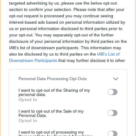
targeted advertising by us, please use the below opt-out
Τα νηστίσιμα του
Δεκαπενταύγουστου: Συνταγές με
section to confirm your selection. Please note that after your
γεύση καλοκαιριού
opt-out request is processed you may continue seeing
interest-based ads based on personal information utilized by
8 Αυγούστου 2026 08:17
us or personal information disclosed to third parties prior to
ΜΑΤΙΕΣ ΣΤΟ ΠΑΡΕΛΘΟΝ
your opt-out. You may separately opt-out of the further
Μπλεκ: O ήρωας που έδερνε τους
disclosure of your personal information by third parties on the
Άγγλους και φορούσε γούνινο καπέλο
IAB’s list of downstream participants. This information may
και γιλέκο χειμώνα καλοκαίρι!
also be disclosed by us to third parties on the
IAB’s List of
8 Αυγούστου 2026 08:14
Downstream Participants
that may further disclose it to other
third parties.
ΚΡΗΤΗ
Κρήτη: O καιρός του Σαββάτου 8
Personal Data Processing Opt Outs
Αυγούστου
8 Αυγούστου 2026 08:12
I want to opt-out of the Sharing of my
personal data.
Opted In
Δημοφιλή αυτή την εβδομάδα
I want to opt-out of the Sale of my
Personal Data.
Opted In
I want to opt-out of processing my