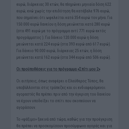
ευρώ, διάρκειας 30 ετών, θα πληρώνει μηνιαία δόση 622
ευρώ, ενώ χωρίς την επιδότηση θα κατέβαλε 976 ευρώ,
που σημαίνει ότι ωφελείται κατά 354 ευρώ τον μήνα. Για
150.000 ευρώ δανείου η δόση μειώνεται κατά 280 ευρώ
(στα 491 ευρώ με το πρόγραμμα αντί 771 ευρώ εκτός
προγράμματος ). Για δάνειο 120.000 ευρώ η δόση
μειώνεται κατά 224 ευρώ (στα 393 ευρώ από 617 ευρώ).
Για δάνειο 90.000 ευρώ, διάρκειας 25 ετών, η δόση
μειώνεται κατά 162 ευρώ (στα 344 ευρώ από 506 ευρώ).
Οι προϋποθέσεις για το πρόγραμμα «Σπίτι μου 2»
Οι αιτήσεις, όπως αναφέρει ο Ελεύθερος Τύπος, θα
υποβάλλονται στις τράπεζες και οι ενδιαφερόμενοι
αγοραστές θα πρέπει πριν από την έγκριση του δανείου
να έχουν υποδείξει το σπίτι που σκοπεύουν να
αγοράσουν.
Το «ψάξιμο» ξεκινά από τώρα, καθώς για την προέγκριση
θα πρέπει να προσκομίσουν προσύμφωνο αγοράς και για