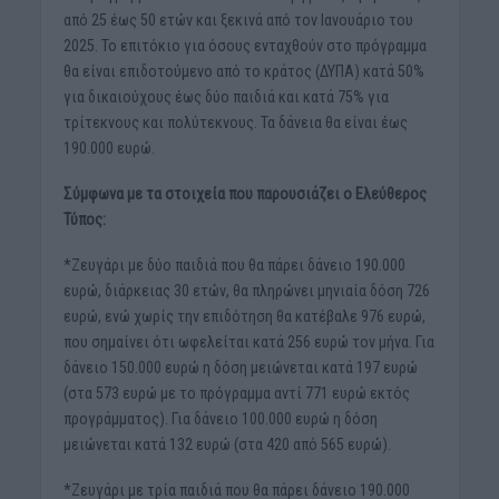
από 25 έως 50 ετών και ξεκινά από τον Ιανουάριο του
2025. Το επιτόκιο για όσους ενταχθούν στο πρόγραμμα
θα είναι επιδοτούμενο από το κράτος (ΔΥΠΑ) κατά 50%
για δικαιούχους έως δύο παιδιά και κατά 75% για
τρίτεκνους και πολύτεκνους. Τα δάνεια θα είναι έως
190.000 ευρώ.
Σύμφωνα με τα στοιχεία που παρουσιάζει ο Ελεύθερος
Τύπος:
*Ζευγάρι με δύο παιδιά που θα πάρει δάνειο 190.000
ευρώ, διάρκειας 30 ετών, θα πληρώνει μηνιαία δόση 726
ευρώ, ενώ χωρίς την επιδότηση θα κατέβαλε 976 ευρώ,
που σημαίνει ότι ωφελείται κατά 256 ευρώ τον μήνα. Για
δάνειο 150.000 ευρώ η δόση μειώνεται κατά 197 ευρώ
(στα 573 ευρώ με το πρόγραμμα αντί 771 ευρώ εκτός
προγράμματος). Για δάνειο 100.000 ευρώ η δόση
μειώνεται κατά 132 ευρώ (στα 420 από 565 ευρώ).
*Ζευγάρι με τρία παιδιά που θα πάρει δάνειο 190.000