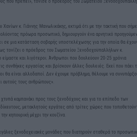
ους που πρέπει», τόνισε ο πρόεδρος του Σωματείου Ξενοδοχοϋπαλλ
 Χανίων κ. Γιάννης Μανωλικάκης, εκτιμά ότι με την τακτική που σήμ
πολύοντας πρόωρα προσωπικό, δημιουργούν ένα αρνητικό προηγούμε
ει σε μια κατάσταση σοβαρής υποστελέχωσης για την οποία θα έχου
ως τονίζει ο πρόεδρος του Σωματείου Ξενοδοχοϋπαλλήλων κ.
 είμαστε και λιγότεροι. Άνθρωποι που δουλεύουν 20-25 χρόνια
τις συνθήκες εργασίας και βρίσκουν άλλες δουλειές. Εκεί που πάει 
οι θα είναι αλλοδαποί. Δεν έχουμε πρόβλημα, θέλουμε να συνυπάρξο
κι αυτούς τους ανθρώπους».
 χτυπά καμπανάκι προς τους ξενοδόχους και για το επίπεδο των
δίκευτους, μετακλητούς εργάτες από τρίτες χώρες που τοποθετούν
την κηπουρική μέχρι την κουζίνα.
 μεγάλες ξενοδοχειακές μονάδες που διατηρούν σταθερά το προσωπι