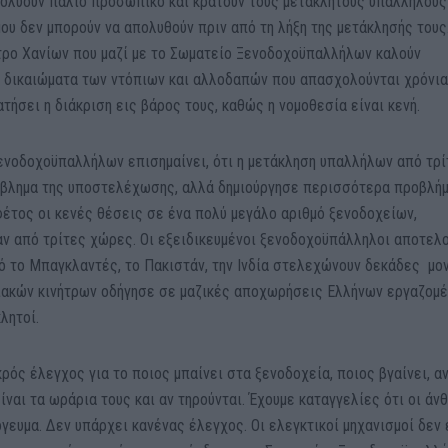
πολύουν παλιό προσωπικό και κρατούν τους μετακλητούς υπαλλήλους
μου δεν μπορούν να απολυθούν πριν από τη λήξη της μετάκλησής τους
τρο Χανίων που μαζί με το Σωματείο Ξενοδοχοϋπαλλήλων καλούν
 δικαιώματα των ντόπιων και αλλοδαπών που απασχολούνται χρόνια
τήσει η διάκριση εις βάρος τους, καθώς η νομοθεσία είναι κενή.
ενοδοχοϋπαλλήλων επισημαίνει, ότι η μετάκληση υπαλλήλων από τρί
όβλημα της υποστελέχωσης, αλλά δημιούργησε περισσότερα προβλή
 φέτος οι κενές θέσεις σε ένα πολύ μεγάλο αριθμό ξενοδοχείων,
ν από τρίτες χώρες. Οι εξειδικευμένοι ξενοδοχοϋπάλληλοι αποτελ
ό το Μπαγκλαντές, το Πακιστάν, την Ινδία στελεχώνουν δεκάδες μο
σιακών κινήτρων οδήγησε σε μαζικές αποχωρήσεις Ελλήνων εργαζομ
λητοί.
ός έλεγχος για το ποιος μπαίνει στα ξενοδοχεία, ποιος βγαίνει, αν
είναι τα ωράρια τους και αν τηρούνται. Έχουμε καταγγελίες ότι οι ά
όγευμα. Δεν υπάρχει κανένας έλεγχος. Οι ελεγκτικοί μηχανισμοί δεν