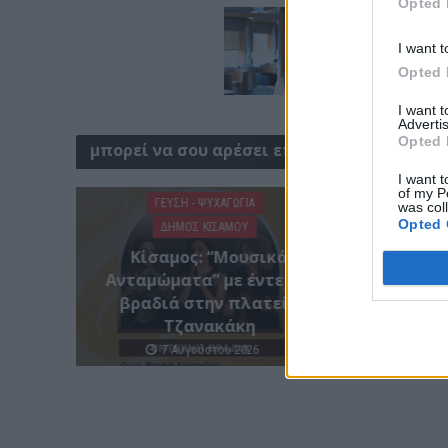
Opted 
I want t
Opted 
I want 
Advertis
Opted 
μπορεί να σου αρέσει επίσης
I want t
of my P
ΓΕΎΣΗ - ΨΥΧΑΓΩΓΊΑ
ΚΡΗ
was col
Opted 
ΔΉΜΟΣ ΚΙΣΆΜΟΥ
Κρήτ
Κίσαμος: “Μουσικά
νοσοκ
Ανταμώματα” με έντεχνη
συνθή
βραδιά στην πλατεία
του
Τζανακάκη
7 Αυγούστου 2026