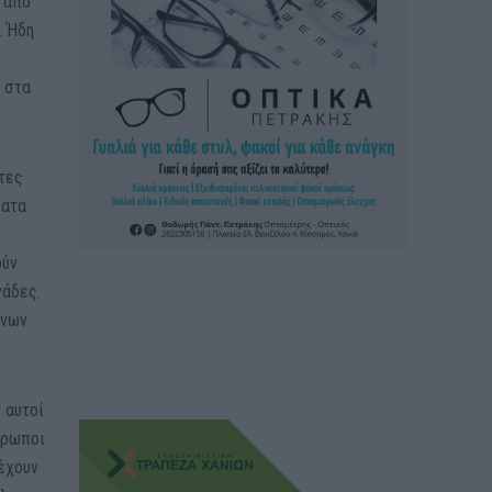
 από
. Ήδη
 στα
τες
ματα
ούν
νάδες.
ένων
 αυτοί
νθρωποι
 έχουν