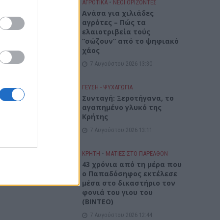
ΑΓΡΟΤΙΚΑ
•
ΝΕΟΙ ΟΡΙΖΟΝΤΕΣ
Ανάσα για χιλιάδες
αγρότες – Πώς τα
ελαιοτριβεία τούς
“σώζουν” από το ψηφιακό
χάος
7 Αυγούστου 2026 13:30
ΓΕΎΣΗ - ΨΥΧΑΓΩΓΊΑ
Συνταγή: Ξεροτήγανα, το
αγαπημένο γλυκό της
Κρήτης
 σε
7 Αυγούστου 2026 13:11
ια
ΚΡΗΤΗ
•
ΜΑΤΙΕΣ ΣΤΟ ΠΑΡΕΛΘΟΝ
43 χρόνια από τη μέρα που
ο Παπαδόσηφος εκτέλεσε
μέσα στο δικαστήριο τον
φονιά του γιου του
(ΒΙΝΤΕΟ)
7 Αυγούστου 2026 12:44