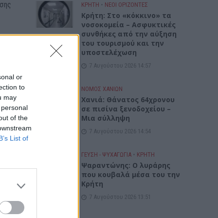
υσης
ΚΡΗΤΗ
•
ΝΕΟΙ ΟΡΙΖΟΝΤΕΣ
Κρήτη: Στο «κόκκινο» τα
νοσοκομεία – Ασφυκτικές
συνθήκες από την αύξηση
του τουρισμού και την
υποστελέχωση
να
7 Αυγούστου 2026 14:57
τυπάνε
sonal or
ρχει
ection to
ΝΟΜΌΣ ΧΑΝΊΩΝ
ou may
Χανιά: Θάνατος 64χρονου
 personal
σε πισίνα ξενοδοχείου –
Μια σύλληψη
out of the
 downstream
7 Αυγούστου 2026 14:54
ύ
B’s List of
ηση
ΓΕΎΣΗ - ΨΥΧΑΓΩΓΊΑ
•
ΚΡΗΤΗ
Ψαραντώνης: Ο λυράρης
που κουβαλά μέσα του την
Κρήτη
7 Αυγούστου 2026 13:51