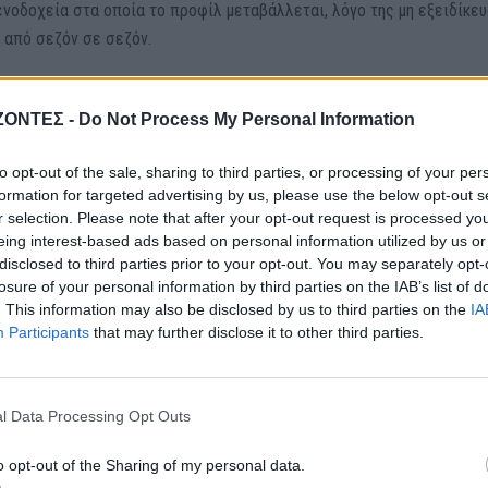
ξενοδοχεία στα οποία το προφίλ μεταβάλλεται, λόγο της μη εξειδίκε
 από σεζόν σε σεζόν.
riti.gr, ο πρόεδρος του Σωματείου Ξενοδοχοϋπαλλήλων κ. Μανώλης
ΖΟΝΤΕΣ -
Do Not Process My Personal Information
ης του προσωπικού σε ξενοδοχεία καταγράφηκαν και φέτος, χωρίς 
χουμε αναφορές για εργοδότες που υποχρεώνουν εργαζόμενους να χ
to opt-out of the sale, sharing to third parties, or processing of your per
, άλλοι που χτυπάνε οι ίδιοι τις κάρτες αντί για το προσωπικό. Υπά
formation for targeted advertising by us, please use the below opt-out s
ι, δε μπορεί να συνεχίζεται αυτό», σημείωσε.
r selection. Please note that after your opt-out request is processed y
eing interest-based ads based on personal information utilized by us or
disclosed to third parties prior to your opt-out. You may separately opt-
των ελεγκτικών μηχανισμών ώστε να είναι δυνατή η διενέργεια των
losure of your personal information by third parties on the IAB’s list of
ιακές επιχειρήσεις και συνολικά στις επιχειρήσεις του τουριστικο
. This information may also be disclosed by us to third parties on the
IA
οϋπαλλήλους και τον συνδικαλιστικό τους φορέα είναι και η διεκδίκ
Participants
that may further disclose it to other third parties.
του επιδόματος ανεργίας, προκειμένου, αφ’ ενός οι εναπομείναντες
ιβιώσουν, αφετέρου να έχουν κίνητρο να παραμείνουν στο χώρο.
l Data Processing Opt Outs
o opt-out of the Sharing of my personal data.