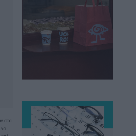
ων στα
 να