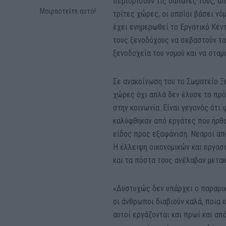
περιορίσουν τις δαπάνες τους, α
Μοιραστείτε αυτό!
τρίτες χώρες, οι οποίοι βάσει νό
έχει ενημερωθεί το Εργατικό Κέν
τους ξενοδόχους να σεβαστούν τα
ξενοδοχεία του νομού και να σταμα
Σε ανακοίνωση του το Σωματείο Ξ
χώρες όχι απλά δεν έλυσε το πρ
στην κοινωνία. Είναι γεγονός ότι
καλύφθηκαν από εργάτες που ήρθα
είδος προς εξαφάνιση. Νεαροί απ
Η έλλειψη οικονομικών και εργα
και τα πόστα τους ανέλαβαν μετακ
«Δυστυχώς δεν υπάρχει ο παραμικρ
οι άνθρωποι διαβιούν καλά, ποια 
αυτοί εργάζονται και πρωί και απ