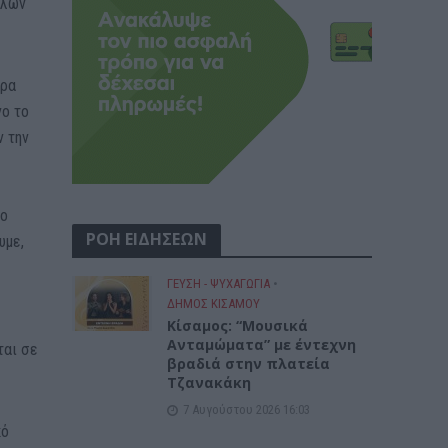
ήλων
ερα
νο το
ν την
το
ΡΟΗ ΕΙΔΗΣΕΩΝ
υμε,
ΓΕΎΣΗ - ΨΥΧΑΓΩΓΊΑ
•
ΔΉΜΟΣ ΚΙΣΆΜΟΥ
Κίσαμος: “Μουσικά
Ανταμώματα” με έντεχνη
ται σε
βραδιά στην πλατεία
Τζανακάκη
7 Αυγούστου 2026 16:03
κό