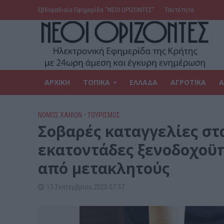
Εβδομαδιαία Εφημερίδα ‘’ΝΕΟΙ ΟΡΙΖΟΝΤΕΣ’’
Ταυτότητα
ΑΡΧΙΚΗ
ΤΟΠΙΚΑ
ΕΛΛΑΔΑ
ΑΓΡΟΤΙΚΑ
Α
ΝΟΜΌΣ ΧΑΝΊΩΝ
•
ΤΟΥΡΙΣΜΟΣ
Σοβαρές καταγγελίες στ
εκατοντάδες ξενοδοχοϋ
από μετακλητούς
13 Σεπτεμβρίου 2025 07:37