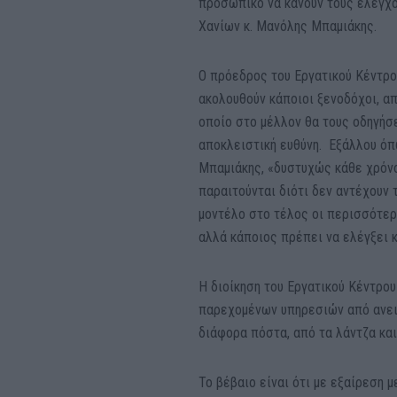
προσωπικό να κάνουν τους ελέγχ
Χανίων κ. Μανόλης Μπαμιάκης.
Ο πρόεδρος του Εργατικού Κέντρου
ακολουθούν κάποιοι ξενοδόχοι, α
οποίο στο μέλλον θα τους οδηγήσ
αποκλειστική ευθύνη. Εξάλλου όπ
Μπαμιάκης, «δυστυχώς κάθε χρόνο
παραιτούνται διότι δεν αντέχουν 
μοντέλο στο τέλος οι περισσότερ
αλλά κάποιος πρέπει να ελέγξει 
Η διοίκηση του Εργατικού Κέντρου
παρεχομένων υπηρεσιών από ανει
διάφορα πόστα, από τα λάντζα και 
Το βέβαιο είναι ότι με εξαίρεση