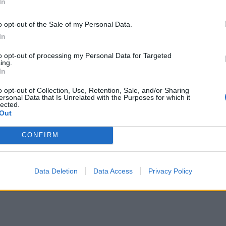
In
o opt-out of the Sale of my Personal Data.
In
to opt-out of processing my Personal Data for Targeted
ing.
In
o opt-out of Collection, Use, Retention, Sale, and/or Sharing
ersonal Data that Is Unrelated with the Purposes for which it
ΤΗ
ΝΕΟΙ ΟΡΙΖΟΝΤΕΣ
lected.
Out
ΝΟΜΌΣ ΧΑΝΊΩΝ
η: Στο «κόκκινο» τα
ομεία – Ασφυκτικές
Χανιά: Θάνατος 64χρονου
CONFIRM
κες από την αύξηση
πισίνα ξενοδοχείου – Μ
 τουρισμού και την
σύλληψη
υποστελέχωση
7 Αυγούστου 2026
Data Deletion
Data Access
Privacy Policy
7 Αυγούστου 2026