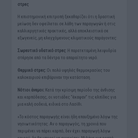
στρες
Η επιστημονική επιτροπή ξεκαθαρίζει ότι η δραστική
μείωση δεν οφείλεται σε λάθη των παραγωγών ή στις
καλλιεργητικές πρακτικές, αλλά αποκλειστικά σε
εξωγενείς, μη ελεγχόμενους κλιματικούς παράγοντες:
Σωρευτικό υδατικό στρες
: Η παρατεταμένη λειψυδρία
στέρησε από τα δέντρα το απαραίτητο νερό.
Θερμικό στρες:
Οι πολύ υψηλές θερμοκρασίες του
καλοκαιριού επιβάρυναν την κατάσταση.
Νότιοι άνεμοι:
Κατά την κρίσιμη περίοδο της άνθισης
και καρπόδεσης, οι νοτιάδες “έκαψαν” τις ελπίδες για
μια καλή σοδειά, ειδικά στο Λασίθι.
«Το κόστος παραγωγής είναι ήδη επαυξημένο λόγω της
νησιωτικότητας. Αν ο παραγωγός, τη χρονιά που
περιμένει να πάρει καρπό, δεν έχει παραγωγή λόγω