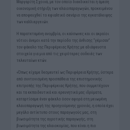
Μαργαρίτη Σχοινά, με τον οποίο διεκδικείται η άμεση
οικονομική στήριξη των ελαιοπαραγωγών, προκειμένου
να αποφευχθεί το εφιαλτικό σενάριο της εγκατάλειψης
των καλλιεργειών.
Η παρατεταμένη ανομβρία, οι καύσωνες και οι ακραίοι
νότιοι άνεμοι κατά την περίοδο της άνθισης “γέμισαν”
τον φάκελο της Περιφέρειας Κρήτης με αδιάψευστα
στοιχεία για μια από τις χειρότερες σοδειές των
τελευταίων ετών.
«Όπως είχαμε δεσμευτεί ως Περιφέρεια Κρήτης, ύστερα
από συντονισμένη προσπάθεια της επιστημονικής
επιτροπής της Περιφέρειας Κρήτης, που συμμετέχουν
και τα εκπαιδευτικά και ερευνητικά μας ιδρύματα,
καταρτίσαμε έναν φάκελο όσον αφορά στη μειωμένη
ελαιοπαραγωγή της προηγούμενης χρονιάς, η οποία έχει
μεγάλο αντίκτυπο στους παραγωγούς μας, στη
βιωσιμότητα της αγροτικής παραγωγής, στη
βιωσιμότητα της ελαιοκομίας, που είναι η πιο