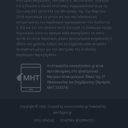
Η ατομική επιχείρηση ΑΝΤΩΝΙΟΣ Κ. ΜΟΥΝΤΑΚΗΣ δηλώνει
ότι η ίδια και ο παρών ιστότοπος συμμορφώνονται με τη
Σύσταση (ΕΕ) 2018/334 της Επιτροπής της 1ης Μαρτίου
2018 σχετικά με τα μέτρα για την αποτελεσματική
αντιμετώπιση του παράνομου περιεχομένου στο διαδίκτυο
(L 63) και ότι στο πλαίσιο αυτό διατηρεί το δικαίωμα να μην
δημοσιεύει ή/και να αφαιρεί κάθε περιεχόμενο το οποίο
κρίνει ότι είναι παράνομο, χωρίς προηγούμενη ενημέρωση ή
άδεια του χρήστη, καθώς και να λαμβάνει κάθε αναγκαίο
προληπτικό μέτρο για την αποτροπή της διάδοσης
παράνομου περιεχομένου.
Η ιστοσελίδα
neoiorizontes.gr
είναι
πιστοποιημένη στο ηλεκτρονικό
Μητρώο Ηλεκτρονικού Τύπου της ΓΓ
Επικοινωνίας και Ενημέρωσης (Αριθμός
ΜΗΤ 232374)
Copyright © 2026. Created by neoiorizontes.gr Powered by
eurofigure.gr
ΟΡΟΙ ΧΡΗΣΗΣ
ΠΟΛΙΤΙΚΗ ΑΠΟΡΡΗΤΟΥ