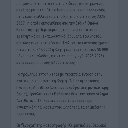
Σύμφωνα με τα στοιχεία της ειδικής επιστημονικής
μελέτης με τίτλο “Αποτίμηση μειωμένης παραγωγής
στην ελαιοκαλλιέργεια της Κρήτης για το έτος 2025-
2026”, η οποία εκπονήθηκε από την Ειδική Ομάδα
Εργασίας της Περιφέρειας, σε συνεργασία με τα
ερευνητικά και εκπαιδευτικά ιδρύματα του νησιού,
η πτώση είναι κατακόρυφη: Ενώ σε μια κανονική χρονιά
(όπως το 2024-2025) η Κρήτη παρήγαγε περίπου 90.000
τόνους ελαιολάδου, η φετινή παραγωγή (2025-2026)
κατρακύλησε στους 57.000 τόνους.
Το πρόβλημα εντοπίζεται με τεράστια ένταση στην
ανατολική και κεντρική Κρήτη. Οι Περιφερειακές
Ενότητες Λασιθίου (όπου καταγράφεται η μεγαλύτερη
ζημιά), Ηρακλείου και Ρεθύμνου δοκιμάστηκαν σκληρά.
Αντίθετα, η Π.Ε. Χανίων επέδειξε μεγαλύτερη
ανθεκτικότητα, κρατώντας ψηλότερα τα επίπεδα της
παραγωγής.
Οι “ένοχοι” της καταστροφής: Κλιματικό και θερμικό