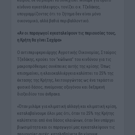
καιρού, δε θα μπορεί να συνεχίσει. Μιλάμε για ορατό
κίνδυνο εγκατάλειψης», τονίζει ο κ. Τζεδάκης,
υπογραμμίζοντας ότι το ζήτημα δεν είναι μόνο
οικονομικό, αλλά βαθιά περιβαλλοντικό.
«Αν οι παραγωγοί εγκαταλείψουν τις περιουσίες τους,
η Κρήτη θα γίνει Σαχάρα»
Ο αντιπεριφερειάρχης Αγροτικής Οικονομίας, Σταύρος
Τζεδάκης, κρούει τον “κώδωνα” του κινδύνου για τις
μακροπρόθεσμες συνέπειες αυτής της κρίσης. Όπως
επισημαίνει, η ελαιοκαλλιέργεια καλύπτει το 25% της
έκτασης της Κρήτης, λειτουργώντας ως ένα τεράστιο
φυσικό δάσος, πνεύμονας οξυγόνου και δεξαμενή
διοξειδίου του άνθρακα.
«Όταν μιλάμε για κλιματική αλλαγή και κλιματική κρίση,
καταλαβαίνουμε όλοι μας ότι, όταν το 25% της Κρήτης
καλύπτεται από ένα δάσος ελαιώνων, όταν δεν υπάρχει
βιωσιμότητα και οι παραγωγοί μας εγκαταλείψουν τις
περιουσίες αυτές, καταλαβαίνετε θα γίνουμε