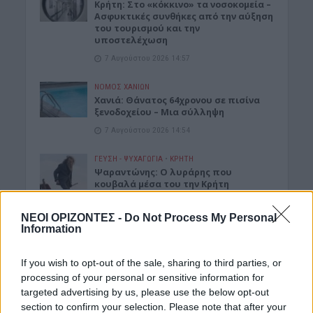
Κρήτη: Στο «κόκκινο» τα νοσοκομεία –
Ασφυκτικές συνθήκες από την αύξηση
του τουρισμού και την
υποστελέχωση
7 Αυγούστου 2026 14:57
ΝΟΜΌΣ ΧΑΝΊΩΝ
Χανιά: Θάνατος 64χρονου σε πισίνα
ξενοδοχείου – Μια σύλληψη
7 Αυγούστου 2026 14:54
ΓΕΎΣΗ - ΨΥΧΑΓΩΓΊΑ
•
ΚΡΗΤΗ
Ψαραντώνης: Ο λυράρης που
κουβαλά μέσα του την Κρήτη
7 Αυγούστου 2026 13:51
ΝΕΟΙ ΟΡΙΖΟΝΤΕΣ -
Do Not Process My Personal
Information
ΑΓΡΟΤΙΚΑ
•
ΝΕΟΙ ΟΡΙΖΟΝΤΕΣ
Ανάσα για χιλιάδες αγρότες – Πώς τα
ελαιοτριβεία τούς “σώζουν” από το
If you wish to opt-out of the sale, sharing to third parties, or
ψηφιακό χάος
processing of your personal or sensitive information for
7 Αυγούστου 2026 13:30
targeted advertising by us, please use the below opt-out
section to confirm your selection. Please note that after your