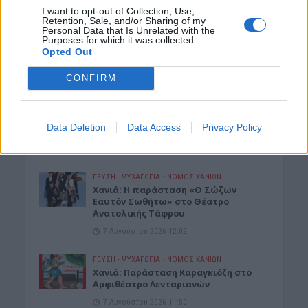
I want to opt-out of Collection, Use,
Retention, Sale, and/or Sharing of my
ΕΚΚΛΗΣΙΑ
•
ΕΛΛΑΔΑ
Personal Data that Is Unrelated with the
7η Αυγούστου 626 μ.Χ.: Η νύχτα που
Purposes for which it was collected.
“γεννήθηκε” ο Ακάθιστος Ύμνος στην
Opted Out
Κωνσταντινούπολη
CONFIRM
7 Αυγούστου 2026 12:06
ΝΟΜΌΣ ΧΑΝΊΩΝ
Χανιά: Ξάπλωσε να κάνει
Data Deletion
Data Access
Privacy Policy
ηλιοθεραπεία και πέθανε!
7 Αυγούστου 2026 12:04
ΓΕΎΣΗ - ΨΥΧΑΓΩΓΊΑ
•
ΝΟΜΌΣ ΧΑΝΊΩΝ
Χανιά: Η παράσταση «Ο Σώζων
Εαυτόν Σωθήτω» στο Θέατρο
Ανατολικής Τάφρου
7 Αυγούστου 2026 12:02
ΓΕΎΣΗ - ΨΥΧΑΓΩΓΊΑ
•
ΝΟΜΌΣ ΧΑΝΊΩΝ
Xανιά: Παράσταση Καραγκιόζη στο
Αμφιθέατρο Λενταριανών
7 Αυγούστου 2026 11:50