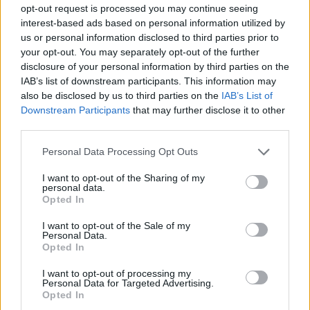
ΓΕΎΣΗ - ΨΥΧΑΓΩΓΊΑ
opt-out request is processed you may continue seeing
Συνταγή: Ξεροτήγανα, το αγαπημένο
interest-based ads based on personal information utilized by
γλυκό της Κρήτης
us or personal information disclosed to third parties prior to
7 Αυγούστου 2026 13:11
your opt-out. You may separately opt-out of the further
disclosure of your personal information by third parties on the
ΚΡΗΤΗ
•
ΜΑΤΙΕΣ ΣΤΟ ΠΑΡΕΛΘΟΝ
IAB’s list of downstream participants. This information may
43 χρόνια από τη μέρα που ο
also be disclosed by us to third parties on the
IAB’s List of
Παπαδόσηφος εκτέλεσε μέσα στο
δικαστήριο τον φονιά του γιου του
Downstream Participants
that may further disclose it to other
(ΒΙΝΤΕΟ)
third parties.
7 Αυγούστου 2026 12:44
Personal Data Processing Opt Outs
ΝΟΜΌΣ ΧΑΝΊΩΝ
•
ΠΟΛΙΤΙΚΗ
I want to opt-out of the Sharing of my
Xανιά: Επίσκεψη της Σέβης Βολουδάκη
personal data.
στην Πυροσβεστική Υπηρεσία
Opted In
7 Αυγούστου 2026 12:41
I want to opt-out of the Sale of my
Personal Data.
ΚΡΗΤΗ
•
ΤΟΥΡΙΣΜΟΣ
Opted In
Κρήτη: Τουριστική «έκρηξη» με
εργαζόμενους στα όριά τους – Οι
I want to opt-out of processing my
καταγγελίες για ελλείψεις, πίεση και
Personal Data for Targeted Advertising.
ωράρια
Opted In
7 Αυγούστου 2026 12:14