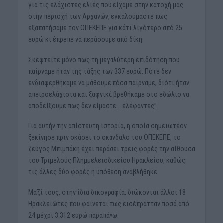
για τις ελάχιστες ελιές που είχαμε στην κατοχή μας
στην περιοχή των Αρχανών, εγκαλούμαστε πως
εξαπατήσαμε τον ΟΠΕΚΕΠΕ για κάτι λιγότερο από 25
ευρώ κι έπρεπε να περάσουμε από δίκη.
Σκεφτείτε μόνο πως τη μεγαλύτερη επιδότηση που
παίρναμε ήταν της τάξης των 337 ευρώ. Πότε δεν
ενδιαφερθήκαμε να μάθουμε πόσα παίρναμε, διότι ήταν
απειροελάχιστα και ξαφνικά βρεθήκαμε στο εδώλιο να
αποδείξουμε πως δεν είμαστε… ελέφαντες”.
Για αυτήν την απίστευτη ιστορία, η οποία σημειωτέον
ξεκίνησε πριν σκάσει το σκάνδαλο του ΟΠΕΚΕΠΕ, το
ζεύγος Μπιμπάκη έχει περάσει τρεις φορές την αίθουσα
του Τριμελούς Πλημμελειοδικείου Ηρακλείου, καθώς
τις άλλες δύο φορές η υπόθεση αναβλήθηκε.
Μαζί τους, στην ίδια δικογραφία, διώκονται άλλοι 18
Ηρακλειώτες που φαίνεται πως εισέπρατταν ποσά από
24 μέχρι 3.312 ευρώ παραπάνω.