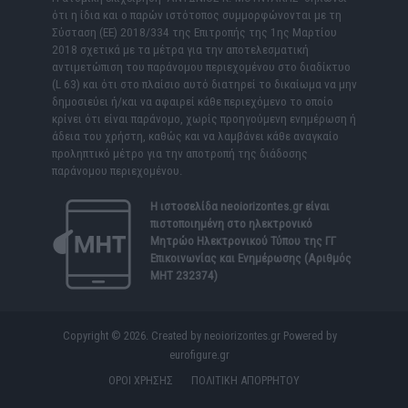
ότι η ίδια και ο παρών ιστότοπος συμμορφώνονται με τη
Σύσταση (ΕΕ) 2018/334 της Επιτροπής της 1ης Μαρτίου
2018 σχετικά με τα μέτρα για την αποτελεσματική
αντιμετώπιση του παράνομου περιεχομένου στο διαδίκτυο
(L 63) και ότι στο πλαίσιο αυτό διατηρεί το δικαίωμα να μην
δημοσιεύει ή/και να αφαιρεί κάθε περιεχόμενο το οποίο
κρίνει ότι είναι παράνομο, χωρίς προηγούμενη ενημέρωση ή
άδεια του χρήστη, καθώς και να λαμβάνει κάθε αναγκαίο
προληπτικό μέτρο για την αποτροπή της διάδοσης
παράνομου περιεχομένου.
Η ιστοσελίδα
neoiorizontes.gr
είναι
πιστοποιημένη στο ηλεκτρονικό
Μητρώο Ηλεκτρονικού Τύπου της ΓΓ
Επικοινωνίας και Ενημέρωσης (Αριθμός
ΜΗΤ 232374)
Copyright © 2026. Created by neoiorizontes.gr Powered by
eurofigure.gr
ΟΡΟΙ ΧΡΗΣΗΣ
ΠΟΛΙΤΙΚΗ ΑΠΟΡΡΗΤΟΥ