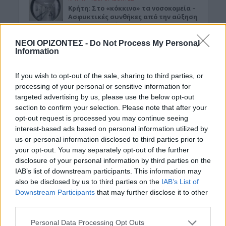
Κρήτη: Στο «κόκκινο» τα νοσοκομεία –
Ασφυκτικές συνθήκες από την αύξηση
του τουρισμού και την
υποστελέχωση
ΝΕΟΙ ΟΡΙΖΟΝΤΕΣ -
Do Not Process My Personal
7 Αυγούστου 2026 14:57
Information
ΝΟΜΌΣ ΧΑΝΊΩΝ
If you wish to opt-out of the sale, sharing to third parties, or
Χανιά: Θάνατος 64χρονου σε πισίνα
ξενοδοχείου – Μια σύλληψη
processing of your personal or sensitive information for
targeted advertising by us, please use the below opt-out
7 Αυγούστου 2026 14:54
section to confirm your selection. Please note that after your
opt-out request is processed you may continue seeing
ΓΕΎΣΗ - ΨΥΧΑΓΩΓΊΑ
•
ΚΡΗΤΗ
interest-based ads based on personal information utilized by
Ψαραντώνης: Ο λυράρης που
κουβαλά μέσα του την Κρήτη
us or personal information disclosed to third parties prior to
your opt-out. You may separately opt-out of the further
7 Αυγούστου 2026 13:51
disclosure of your personal information by third parties on the
IAB’s list of downstream participants. This information may
ΑΓΡΟΤΙΚΑ
•
ΝΕΟΙ ΟΡΙΖΟΝΤΕΣ
Ανάσα για χιλιάδες αγρότες – Πώς τα
also be disclosed by us to third parties on the
IAB’s List of
ελαιοτριβεία τούς “σώζουν” από το
Downstream Participants
that may further disclose it to other
ψηφιακό χάος
third parties.
7 Αυγούστου 2026 13:30
Personal Data Processing Opt Outs