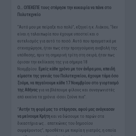
Ο… ΟΠΕΚΕΠΕ τους στέρησε την ευκαιρία να πάνε στο
Πολυτεχνείο
“Αυτό μου με πείραξε πιο πολύ”, εξηγεί η κ. Λιάκου, “δεν
είναι η ταλαιπωρία που έχουμε υποστεί και ο
ευτελισμός για αυτό το ποσό. Αυτό που πραγματικά με
στεναχώρησε, ήταν πως στην προηγούμενη αναβολή της
υπόθεσης, πριν τη σημερινή τρίτη στη σειρά, ήταν πως
όρισαν την εκδίκαση της για σήμερα 18
Νοεμβρίου.
Εμείς κάθε χρόνο με τον άνδρα μου, επειδή
είμαστε της γενιάς του Πολυτεχνείου, έχουμε τάμα όσο
ζούμε, να πηγαίνουμε κάθε 17 Νοεμβρίου στο γιορτασμό
της Αθήνας
για να βλέπουμε φίλους και συναγωνιστές
από εκείνα τα χρόνια -όσοι ζούνε πια”.
“
Αυτήν τη φορά μας το στέρησαν, αφού μας ανάγκασαν
να μείνουμε Κρήτη
και να δώσουμε το παρών στα
δικαστήρια ως… απατεώνες του δημοσίου
συμφέροντος”, προσθέτει με πικρία η γιατρός, η οποία