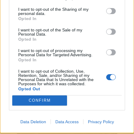
ΓΕΎΣΗ - ΨΥΧΑΓΩΓΊΑ
I want to opt-out of the Sharing of my
Συνταγή: Ξεροτήγανα, το αγαπημένο
personal data.
γλυκό της Κρήτης
Opted In
7 Αυγούστου 2026 13:11
I want to opt-out of the Sale of my
Personal Data.
ΚΡΗΤΗ
•
ΜΑΤΙΕΣ ΣΤΟ ΠΑΡΕΛΘΟΝ
Opted In
43 χρόνια από τη μέρα που ο
Παπαδόσηφος εκτέλεσε μέσα στο
δικαστήριο τον φονιά του γιου του
I want to opt-out of processing my
Personal Data for Targeted Advertising.
(ΒΙΝΤΕΟ)
Opted In
7 Αυγούστου 2026 12:44
I want to opt-out of Collection, Use,
Retention, Sale, and/or Sharing of my
Δημοφιλή αυτή την εβδομάδα
Personal Data that Is Unrelated with the
Purposes for which it was collected.
Opted Out
CONFIRM
Data Deletion
Data Access
Privacy Policy