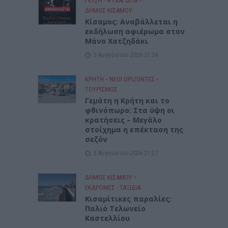
ΓΕΎΣΗ - ΨΥΧΑΓΩΓΊΑ
•
ΔΉΜΟΣ ΚΙΣΆΜΟΥ
Κίσαμος: Αναβάλλεται η
εκδήλωση αφιέρωμα στον
Μάνο Χατζηδάκι
5 Αυγούστου 2026 21:34
ΚΡΗΤΗ
•
ΝΕΟΙ ΟΡΙΖΟΝΤΕΣ
•
ΤΟΥΡΙΣΜΟΣ
Γεμάτη η Κρήτη και το
φθινόπωρο: Στα ύψη οι
κρατήσεις – Μεγάλο
στοίχημα η επέκταση της
σεζόν
5 Αυγούστου 2026 21:27
ΔΉΜΟΣ ΚΙΣΆΜΟΥ
•
ΕΚΔΡΟΜΈΣ - ΤΑΞΊΔΙΑ
Kισαμίτικες παραλίες:
Παλιό Τελωνείο
Καστελλίου