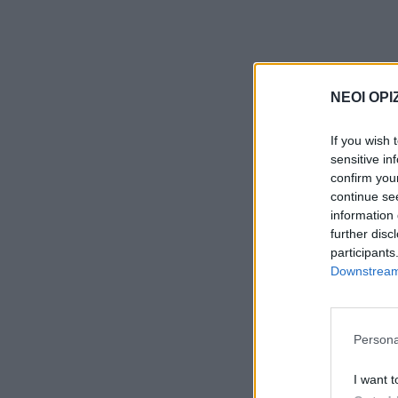
ΝΕΟΙ ΟΡΙ
If you wish 
sensitive in
confirm you
continue se
information 
further disc
participants
Downstream 
Persona
I want t