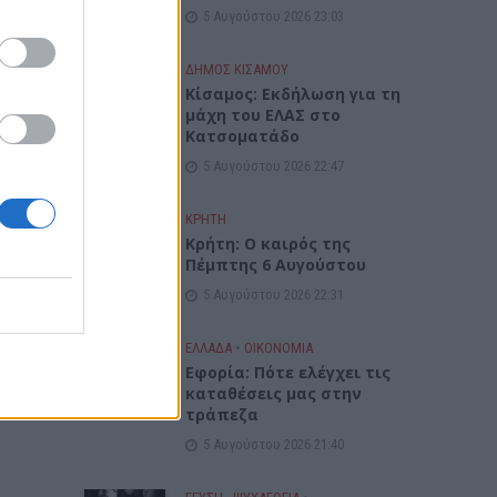
5 Αυγούστου 2026 23:03
ΔΉΜΟΣ ΚΙΣΆΜΟΥ
Κίσαμος: Εκδήλωση για τη
μάχη του ΕΛΑΣ στο
Κατσοματάδο
5 Αυγούστου 2026 22:47
ΚΡΗΤΗ
Κρήτη: Ο καιρός της
Πέμπτης 6 Αυγούστου
5 Αυγούστου 2026 22:31
ΕΛΛΑΔΑ
•
ΟΙΚΟΝΟΜΙΑ
Εφορία: Πότε ελέγχει τις
καταθέσεις μας στην
τράπεζα
5 Αυγούστου 2026 21:40