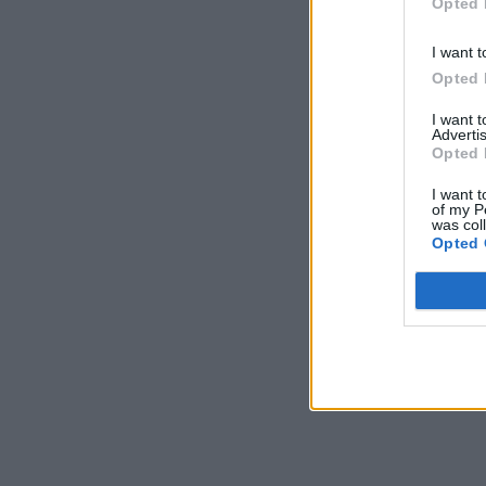
Opted 
I want t
Opted 
I want 
Advertis
Opted 
I want t
of my P
was col
Opted 