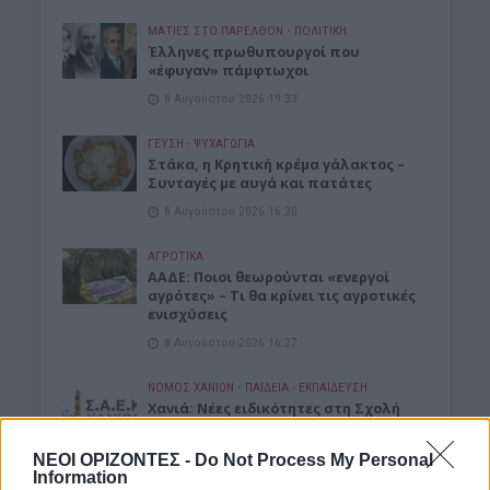
ΜΑΤΙΕΣ ΣΤΟ ΠΑΡΕΛΘΟΝ
•
ΠΟΛΙΤΙΚΗ
Έλληνες πρωθυπουργοί που
«έφυγαν» πάμφτωχοι
8 Αυγούστου 2026 19:33
ΓΕΎΣΗ - ΨΥΧΑΓΩΓΊΑ
Στάκα, η Κρητική κρέμα γάλακτος –
Συνταγές με αυγά και πατάτες
8 Αυγούστου 2026 16:30
ΑΓΡΟΤΙΚΑ
ΑΑΔΕ: Ποιοι θεωρούνται «ενεργοί
αγρότες» – Τι θα κρίνει τις αγροτικές
ενισχύσεις
8 Αυγούστου 2026 16:27
ΝΟΜΌΣ ΧΑΝΊΩΝ
•
ΠΑΙΔΕΙΑ - ΕΚΠΑΙΔΕΥΣΗ
Χανιά: Νέες ειδικότητες στη Σχολή
Ανώτερης Επαγγελματικής
Κατάρτισης – Οι ειδικότητες
ΝΕΟΙ ΟΡΙΖΟΝΤΕΣ -
Do Not Process My Personal
8 Αυγούστου 2026 16:19
Information