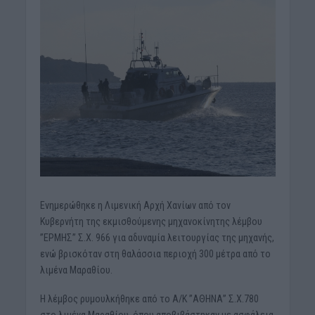
Ενημερώθηκε η Λιμενική Αρχή Χανίων από τον
Κυβερνήτη της εκμισθούμενης μηχανοκίνητης λέμβου
”ΕΡΜΗΣ” Σ.Χ. 966 για αδυναμία λειτουργίας της μηχανής,
ενώ βρισκόταν στη θαλάσσια περιοχή 300 μέτρα από το
λιμένα Μαραθίου.
Η λέμβος ρυμουλκήθηκε από το Α/Κ ”ΑΘΗΝΑ” Σ.Χ.780