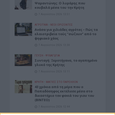
Ψαραντώνης: Ο λυράρης που
κουβαλά μέσα του την Κρήτη
7 Αυγούστου 2026 13:51
ΑΓΡΟΤΙΚΑ
•
ΝΕΟΙ ΟΡΙΖΟΝΤΕΣ
Ανάσα για χιλιάδες αγρότες – Πώς τα
ελαιοτριβεία τούς “σώζουν” από το
ψηφιακό χάος
7 Αυγούστου 2026 13:30
ΓΕΎΣΗ - ΨΥΧΑΓΩΓΊΑ
Συνταγή: Ξεροτήγανα, το αγαπημένο
γλυκό της Κρήτης
7 Αυγούστου 2026 13:11
ΚΡΗΤΗ
•
ΜΑΤΙΕΣ ΣΤΟ ΠΑΡΕΛΘΟΝ
43 χρόνια από τη μέρα που ο
Παπαδόσηφος εκτέλεσε μέσα στο
δικαστήριο τον φονιά του γιου του
(ΒΙΝΤΕΟ)
7 Αυγούστου 2026 12:44