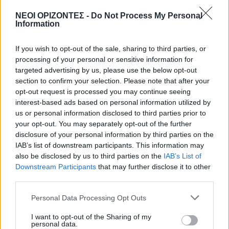
ΝΟΜΌΣ ΧΑΝΊΩΝ
•
ΠΟΛΙΤΙΚΗ
Xανιά: Επίσκεψη της Σέβης Βολουδάκη
ΝΕΟΙ ΟΡΙΖΟΝΤΕΣ -
Do Not Process My Personal
στην Πυροσβεστική Υπηρεσία
Information
7 Αυγούστου 2026 12:41
If you wish to opt-out of the sale, sharing to third parties, or
ΚΡΗΤΗ
•
ΤΟΥΡΙΣΜΟΣ
processing of your personal or sensitive information for
Κρήτη: Τουριστική «έκρηξη» με
targeted advertising by us, please use the below opt-out
εργαζόμενους στα όριά τους – Οι
section to confirm your selection. Please note that after your
καταγγελίες για ελλείψεις, πίεση και
opt-out request is processed you may continue seeing
ωράρια
interest-based ads based on personal information utilized by
7 Αυγούστου 2026 12:14
us or personal information disclosed to third parties prior to
your opt-out. You may separately opt-out of the further
ΕΚΚΛΗΣΙΑ
•
ΕΛΛΑΔΑ
disclosure of your personal information by third parties on the
7η Αυγούστου 626 μ.Χ.: Η νύχτα που
“γεννήθηκε” ο Ακάθιστος Ύμνος στην
IAB’s list of downstream participants. This information may
Κωνσταντινούπολη
also be disclosed by us to third parties on the
IAB’s List of
Downstream Participants
that may further disclose it to other
7 Αυγούστου 2026 12:06
third parties.
ΝΟΜΌΣ ΧΑΝΊΩΝ
Personal Data Processing Opt Outs
Χανιά: Ξάπλωσε να κάνει
ηλιοθεραπεία και πέθανε!
I want to opt-out of the Sharing of my
7 Αυγούστου 2026 12:04
personal data.