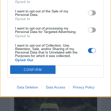
Opted In
ΓΕΎΣΗ - ΨΥΧΑΓΩΓΊΑ
•
ΝΟΜΌΣ ΧΑΝΊΩΝ
Χανιά: Η παράσταση «Ο Σώζων
I want to opt-out of the Sale of my
Εαυτόν Σωθήτω» στο Θέατρο
Personal Data.
Ανατολικής Τάφρου
Opted In
7 Αυγούστου 2026 12:02
I want to opt-out of processing my
Personal Data for Targeted Advertising.
Opted In
Δημοφιλή αυτή την εβδομάδα
I want to opt-out of Collection, Use,
Retention, Sale, and/or Sharing of my
Personal Data that Is Unrelated with the
Purposes for which it was collected.
Opted Out
CONFIRM
Data Deletion
Data Access
Privacy Policy