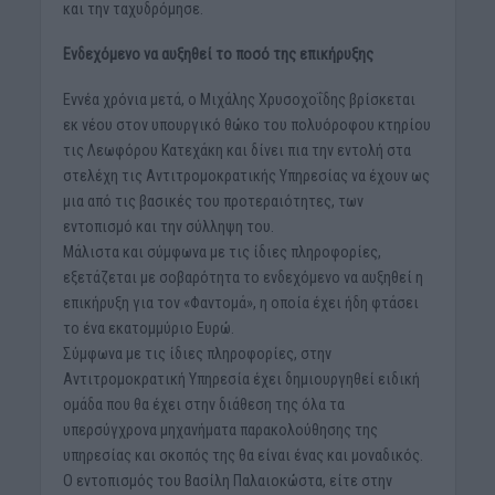
και την ταχυδρόμησε.
Ενδεχόμενο να αυξηθεί το ποσό της επικήρυξης
Εννέα χρόνια μετά, ο Μιχάλης Χρυσοχοΐδης βρίσκεται
εκ νέου στον υπουργικό θώκο του πολυόροφου κτηρίου
τις Λεωφόρου Κατεχάκη και δίνει πια την εντολή στα
στελέχη τις Αντιτρομοκρατικής Υπηρεσίας να έχουν ως
μια από τις βασικές του προτεραιότητες, των
εντοπισμό και την σύλληψη του.
Μάλιστα και σύμφωνα με τις ίδιες πληροφορίες,
εξετάζεται με σοβαρότητα το ενδεχόμενο να αυξηθεί η
επικήρυξη για τον «Φαντομά», η οποία έχει ήδη φτάσει
το ένα εκατομμύριο Ευρώ.
Σύμφωνα με τις ίδιες πληροφορίες, στην
Αντιτρομοκρατική Υπηρεσία έχει δημιουργηθεί ειδική
ομάδα που θα έχει στην διάθεση της όλα τα
υπερσύγχρονα μηχανήματα παρακολούθησης της
υπηρεσίας και σκοπός της θα είναι ένας και μοναδικός.
Ο εντοπισμός του Βασίλη Παλαιοκώστα, είτε στην