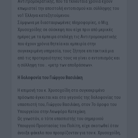
Αντιτρομοκρατικής, που τα τελευταία χρόνια έχουν
επωμιστεί την αποστολή εντοπισμού και σύλληψης του
νο1 Έλληνα καταζητούμενου.
Σύμφωνα με διασταυρωμένες πληροφορίες, ο Μιχ.
Χρυσοχοίδης σε σύσκεψη που είχε πριν από μερικές
ημέρες με τα έμπειρα στελέχη τις Αντιτρομοκρατικής
που έχουν χρόνια θητεία και εμπειρία στην
συγκεκριμένη υπηρεσία, τους ζήτησε επιτακτικά μια
από τις προτεραιότητες τους να γίνει ο εντοπισμός και
η σύλληψη του… «μετρ των αποδράσεων».
Η δολοφονία του Γιώργου Βασιλάκη
Η επιμονή του κ. Χρυσοχοΐδη στο συγκεκριμένο
πρόσωπο έγκειται και στο γεγονός της δολοφονίας του
υπασπιστή του, Γιώργου Βασιλάκη, στον 7ο όροφο του
Υπουργείου στην Λεωφόρο Κατεχάκη.
Ως γνωστόν, ο τότε υπασπιστής του σημερινού
Υπουργού Προστασίας του Πολίτη, είχε σκοτωθεί όταν
άνοιξε φάκελο που προορίζονταν για τον κ. Χρυσοχοΐδη,