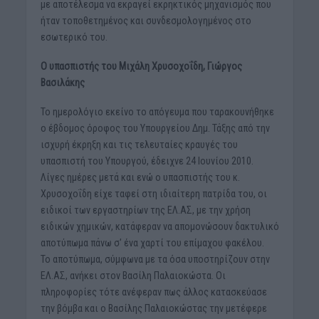
με αποτέλεσμα να εκραγεί εκρηκτικός μηχανισμός που
ήταν τοποθετημένος και συνδεσμολογημένος στο
εσωτερικό του.
Ο υπασπιστής του Μιχάλη Χρυσοχοΐδη, Γιώργος
Βασιλάκης
Το ημερολόγιο εκείνο το απόγευμα που ταρακουνήθηκε
ο έβδομος όροφος του Υπουργείου Δημ. Τάξης από την
ισχυρή έκρηξη και τις τελευταίες κραυγές του
υπασπιστή του Υπουργού, έδειχνε 24 Ιουνίου 2010.
Λίγες ημέρες μετά και ενώ ο υπασπιστής του κ.
Χρυσοχοΐδη είχε ταφεί στη ιδιαίτερη πατρίδα του, οι
ειδικοί των εργαστηρίων της ΕΛ.ΑΣ, με την χρήση
ειδικών χημικών, κατάφεραν να απομονώσουν δακτυλικό
αποτύπωμα πάνω σ’ ένα χαρτί του επίμαχου φακέλου.
Το αποτύπωμα, σύμφωνα με τα όσα υποστηρίζουν στην
ΕΛ.ΑΣ, ανήκει στον Βασίλη Παλαιοκώστα. Οι
πληροφορίες τότε ανέφεραν πως άλλος κατασκεύασε
την βόμβα και ο Βασίλης Παλαιοκώστας την μετέφερε