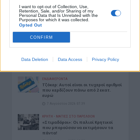
I want to opt-out of Collection, Use,
ΑΘΛΗΤΙΚΑ
Retention, Sale, and/or Sharing of my
Europa League: Η Άντερλεχτ νίκησε 1-0
Personal Data that Is Unrelated with the
Purposes for which it was collected.
τον ΠΑΟΚ στην Τούμπα κι όλα θα
Opted Out
κριθούν στις Βρυξέλλες
7 Αυγούστου 2026 07:46
CONFIRM
ΕΝΔΙΑΦΕΡΟΝΤΑ
Tα ζώδια της Παρασκευής 7
Αυγούστου
Data Deletion
Data Access
Privacy Policy
7 Αυγούστου 2026 07:43
ΕΝΔΙΑΦΕΡΟΝΤΑ
Τζόκερ: Αυτοί είναι οι τυχεροί αριθμοί
που κερδίζουν πάνω από 2 εκατ.
ευρώ
7 Αυγούστου 2026 07:39
ΚΡΗΤΗ
•
ΜΑΤΙΕΣ ΣΤΟ ΠΑΡΕΛΘΟΝ
«Στιμαδόροι»: Οι παλιοί Κρητικοί
που μπορούσαν να εκτιμήσουν τα
πάντα!