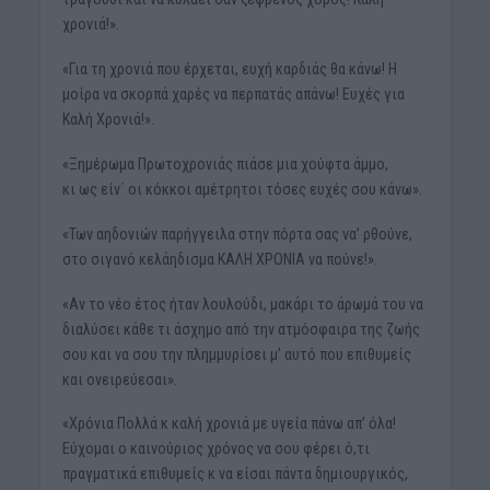
χρονιά!».
«Για τη χρονιά που έρχεται, ευχή καρδιάς θα κάνω! Η
μοίρα να σκορπά χαρές να περπατάς απάνω! Ευχές για
Καλή Χρονιά!».
«Ξημέρωμα Πρωτοχρονιάς πιάσε μια χούφτα άμμο,
κι ως είν΄ οι κόκκοι αμέτρητοι τόσες ευχές σου κάνω».
«Των αηδονιών παρήγγειλα στην πόρτα σας να’ ρθούνε,
στο σιγανό κελάηδισμα ΚΑΛΗ ΧΡΟΝΙΑ να πούνε!».
«Αν το νέο έτος ήταν λουλούδι, μακάρι το άρωμά του να
διαλύσει κάθε τι άσχημο από την ατμόσφαιρα της ζωής
σου και να σου την πλημμυρίσει μ’ αυτό που επιθυμείς
και ονειρεύεσαι».
«Χρόνια Πολλά κ καλή χρονιά με υγεία πάνω απ’ όλα!
Εύχομαι ο καινούριος χρόνος να σου φέρει ό,τι
πραγματικά επιθυμείς κ να είσαι πάντα δημιουργικός,