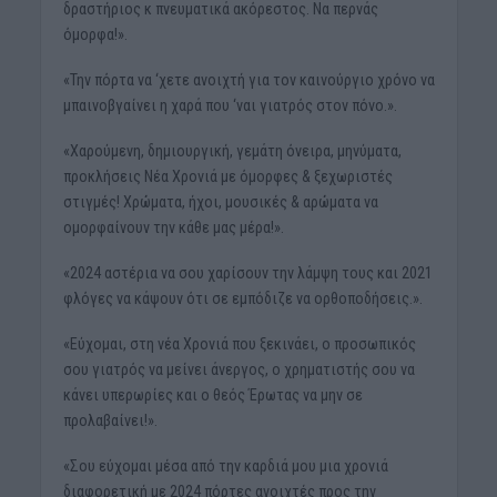
δραστήριος κ πνευματικά ακόρεστος. Να περνάς
όμορφα!».
«Την πόρτα να ‘χετε ανοιχτή για τον καινούργιο χρόνο να
μπαινοβγαίνει η χαρά που ‘ναι γιατρός στον πόνο.».
«Χαρούμενη, δημιουργική, γεμάτη όνειρα, μηνύματα,
προκλήσεις Νέα Χρονιά με όμορφες & ξεχωριστές
στιγμές! Χρώματα, ήχοι, μουσικές & αρώματα να
ομορφαίνουν την κάθε μας μέρα!».
«2024 αστέρια να σου χαρίσουν την λάμψη τους και 2021
φλόγες να κάψουν ότι σε εμπόδιζε να ορθοποδήσεις.».
«Εύχομαι, στη νέα Χρονιά που ξεκινάει, ο προσωπικός
σου γιατρός να μείνει άνεργος, ο χρηματιστής σου να
κάνει υπερωρίες και ο θεός Έρωτας να μην σε
προλαβαίνει!».
«Σου εύχομαι μέσα από την καρδιά μου μια χρονιά
διαφορετική με 2024 πόρτες ανοιχτές προς την