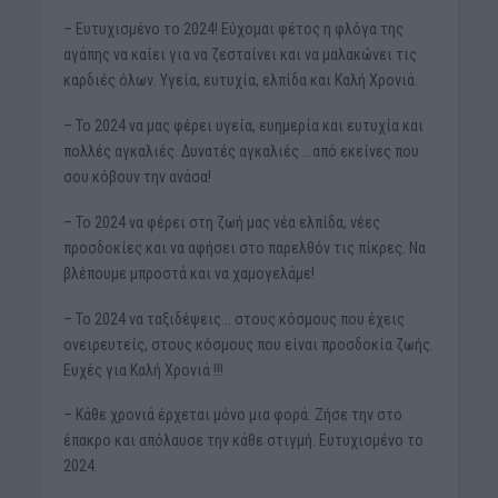
– Ευτυχισμένο το 2024! Εύχομαι φέτος η φλόγα της
αγάπης να καίει για να ζεσταίνει και να μαλακώνει τις
καρδιές όλων. Υγεία, ευτυχία, ελπίδα και Καλή Χρονιά.
– Το 2024 να μας φέρει υγεία, ευημερία και ευτυχία και
πολλές αγκαλιές. Δυνατές αγκαλιές …από εκείνες που
σου κόβουν την ανάσα!
– Το 2024 να φέρει στη ζωή μας νέα ελπίδα, νέες
προσδοκίες και να αφήσει στο παρελθόν τις πίκρες. Να
βλέπουμε μπροστά και να χαμογελάμε!
– Το 2024 να ταξιδέψεις… στους κόσμους που έχεις
ονειρευτείς, στους κόσμους που είναι προσδοκία ζωής.
Ευχές για Καλή Χρονιά !!!
– Κάθε χρονιά έρχεται μόνο μια φορά. Ζήσε την στο
έπακρο και απόλαυσε την κάθε στιγμή. Ευτυχισμένο το
2024.