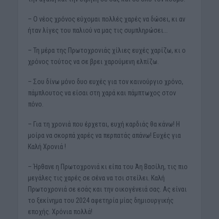
– Ο νέος χρόνος εύχομαι πολλές χαρές να δώσει, κι αν
ήταν λίγες του παλιού να μας τις συμπληρώσει…
– Τη μέρα της Πρωτοχρονιάς χίλιες ευχές χαρίζω, κι ο
χρόνος τούτος να σε βρει χαρούμενη ελπίζω.
– Σου δίνω μόνο δυο ευχές για τον καινούργιο χρόνο,
πάμπλουτος να είσαι στη χαρά και πάμπτωχος στον
πόνο.
– Για τη χρονιά που έρχεται, ευχή καρδιάς θα κάνω! Η
μοίρα να σκορπά χαρές να περπατάς απάνω! Ευχές για
Καλή Χρονιά !
– Ήρθανε η Πρωτοχρονιά κι είπα του Άη Βασίλη, τις πιο
μεγάλες τις χαρές σε σένα να τσι στείλει. Καλή
Πρωτοχρονιά σε εσάς και την οικογένειά σας. Ας είναι
το ξεκίνημα του 2024 αφετηρία μίας δημιουργικής
εποχής. Χρόνια πολλά!