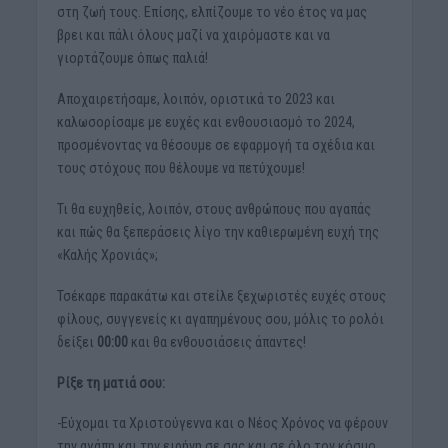
στη ζωή τους. Επίσης, ελπίζουμε το νέο έτος να μας
βρει και πάλι όλους μαζί να χαιρόμαστε και να
γιορτάζουμε όπως παλιά!
Αποχαιρετήσαμε, λοιπόν, οριστικά το 2023 και
καλωσορίσαμε με ευχές και ενθουσιασμό το 2024,
προσμένοντας να θέσουμε σε εφαρμογή τα σχέδια και
τους στόχους που θέλουμε να πετύχουμε!
Τι θα ευχηθείς, λοιπόν, στους ανθρώπους που αγαπάς
και πώς θα ξεπεράσεις λίγο την καθιερωμένη ευχή της
«Καλής Χρονιάς»;
Τσέκαρε παρακάτω και στείλε ξεχωριστές ευχές στους
φίλους, συγγενείς κι αγαπημένους σου, μόλις το ρολόι
δείξει
00:00
και θα ενθουσιάσεις άπαντες!
Ρίξε τη ματιά σου:
-Εύχομαι τα Χριστούγεννα και ο Νέος Χρόνος να φέρουν
την αγάπη και την ειρήνη σε σας και σε όλο τον κόσμο.