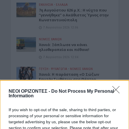
ΕΚΚΛΗΣΙΑ
•
ΕΛΛΑΔΑ
7η Αυγούστου 626 μ.Χ.: Η νύχτα που
“γεννήθηκε” ο Ακάθιστος Ύμνος στην
Κωνσταντινούπολη
7 Αυγούστου 2026 12:06
ΝΟΜΌΣ ΧΑΝΊΩΝ
Χανιά: Ξάπλωσε να κάνει
ηλιοθεραπεία και πέθανε!
7 Αυγούστου 2026 12:04
ΓΕΎΣΗ - ΨΥΧΑΓΩΓΊΑ
•
ΝΟΜΌΣ ΧΑΝΊΩΝ
Χανιά: Η παράσταση «Ο Σώζων
Εαυτόν Σωθήτω» στο Θέατρο
Ανατολικής Τάφρου
ΝΕΟΙ ΟΡΙΖΟΝΤΕΣ -
Do Not Process My Personal
7 Αυγούστου 2026 12:02
Information
ΓΕΎΣΗ - ΨΥΧΑΓΩΓΊΑ
•
ΝΟΜΌΣ ΧΑΝΊΩΝ
Xανιά: Παράσταση Καραγκιόζη στο
If you wish to opt-out of the sale, sharing to third parties, or
Αμφιθέατρο Λενταριανών
processing of your personal or sensitive information for
7 Αυγούστου 2026 11:50
targeted advertising by us, please use the below opt-out
section to confirm your selection. Please note that after your