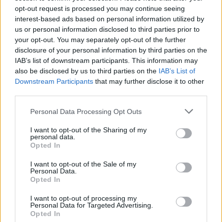
ΚΡΗΤΗ
opt-out request is processed you may continue seeing
Κρήτη: Εξιχνιάστηκαν οι εμπρησμοί –
interest-based ads based on personal information utilized by
Ταυτοποιήθηκαν δύο άνδρες
us or personal information disclosed to third parties prior to
7 Αυγούστου 2026 11:45
your opt-out. You may separately opt-out of the further
disclosure of your personal information by third parties on the
ΕΚΔΡΟΜΈΣ - ΤΑΞΊΔΙΑ
•
ΕΝΔΙΑΦΕΡΟΝΤΑ
•
ΚΡΗΤΗ
IAB’s list of downstream participants. This information may
Οι πτήσεις Κρήτη – Αθήνα αυτές με τις
also be disclosed by us to third parties on the
IAB’s List of
περισσότερες αναταράξεις στην
Downstream Participants
that may further disclose it to other
Ελλάδα
third parties.
7 Αυγούστου 2026 11:43
Personal Data Processing Opt Outs
ΝΟΜΌΣ ΧΑΝΊΩΝ
•
ΠΟΛΙΤΙΚΗ
Στα Χανιά ο Κυριάκος Μητσοτάκης με
I want to opt-out of the Sharing of my
τη σύζυγό του για ολιγοήμερες
personal data.
διακοπές (ΦΩΤΟΓΡΑΦΙΕΣ)
Opted In
7 Αυγούστου 2026 09:13
I want to opt-out of the Sale of my
Personal Data.
ΓΕΎΣΗ - ΨΥΧΑΓΩΓΊΑ
•
ΔΉΜΟΣ ΠΛΑΤΑΝΙΆ
Opted In
Βούβες: Διήμερη γιορτή κρασιού με
Ζωιδάκη, Τζουγανάκη και δωρεάν
I want to opt-out of processing my
κρασί!
Personal Data for Targeted Advertising.
Opted In
7 Αυγούστου 2026 08:08