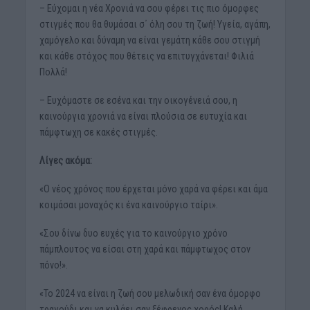
– Εύχομαι η νέα Χρονιά να σου φέρει τις πιο όμορφες
στιγμές που θα θυμάσαι σ΄ όλη σου τη ζωή! Υγεία, αγάπη,
χαμόγελο και δύναμη να είναι γεμάτη κάθε σου στιγμή
και κάθε στόχος που θέτεις να επιτυγχάνεται! Φιλιά
Πολλά!
– Ευχόμαστε σε εσένα και την οικογένειά σου, η
καινούργια χρονιά να είναι πλούσια σε ευτυχία και
πάμφτωχη σε κακές στιγμές.
Λίγες ακόμα:
«Ο νέος χρόνος που έρχεται μόνο χαρά να φέρει και άμα
κοιμάσαι μοναχός κι ένα καινούργιο ταίρι».
«Σου δίνω δυο ευχές για το καινούργιο χρόνο
πάμπλουτος να είσαι στη χαρά και πάμφτωχος στον
πόνο!».
«Το 2024 να είναι η ζωή σου μελωδική σαν ένα όμορφο
τραγούδι και να κυλάει σαν ξέφρενος χορός! Καλή