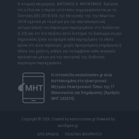
Η ατομική επιχείρηση ΑΝΤΩΝΙΟΣ Κ. ΜΟΥΝΤΑΚΗΣ δηλώνει
ότι η ίδια και ο παρών ιστότοπος συμμορφώνονται με τη
Σύσταση (ΕΕ) 2018/334 της Επιτροπής της 1ης Μαρτίου
2018 σχετικά με τα μέτρα για την αποτελεσματική
αντιμετώπιση του παράνομου περιεχομένου στο διαδίκτυο
(L 63) και ότι στο πλαίσιο αυτό διατηρεί το δικαίωμα να μην
δημοσιεύει ή/και να αφαιρεί κάθε περιεχόμενο το οποίο
κρίνει ότι είναι παράνομο, χωρίς προηγούμενη ενημέρωση ή
άδεια του χρήστη, καθώς και να λαμβάνει κάθε αναγκαίο
προληπτικό μέτρο για την αποτροπή της διάδοσης
παράνομου περιεχομένου.
Η ιστοσελίδα
neoiorizontes.gr
είναι
πιστοποιημένη στο ηλεκτρονικό
Μητρώο Ηλεκτρονικού Τύπου της ΓΓ
Επικοινωνίας και Ενημέρωσης (Αριθμός
ΜΗΤ 232374)
Copyright © 2026. Created by neoiorizontes.gr Powered by
eurofigure.gr
ΟΡΟΙ ΧΡΗΣΗΣ
ΠΟΛΙΤΙΚΗ ΑΠΟΡΡΗΤΟΥ