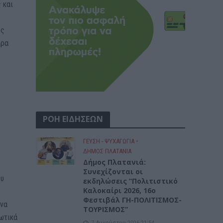
 και
ες
ήρα
ΡΟΗ ΕΙΔΗΣΕΩΝ
ΓΕΎΣΗ - ΨΥΧΑΓΩΓΊΑ
•
ΔΉΜΟΣ ΠΛΑΤΑΝΙΆ
Δήμος Πλατανιά:
Συνεχίζονται οι
ου
εκδηλώσεις “Πολιτιστικό
Καλοκαίρι 2026, 16ο
Φεστιβάλ ΓΗ-ΠΟΛΙΤΙΣΜΟΣ-
 να
ΤΟΥΡΙΣΜΟΣ”
ωτικά
7 Αυγούστου 2026 21:54