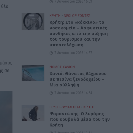
7 Αυγούστου 2026 16:03
 θέα
ΚΡΗΤΗ
•
ΝΕΟΙ ΟΡΙΖΟΝΤΕΣ
Κρήτη: Στο «κόκκινο» τα
νοσοκομεία – Ασφυκτικές
συνθήκες από την αύξηση
του τουρισμού και την
υποστελέχωση
7 Αυγούστου 2026 14:57
υμάσιο,
ΝΟΜΌΣ ΧΑΝΊΩΝ
ης σε
Χανιά: Θάνατος 64χρονου
σε πισίνα ξενοδοχείου –
Μια σύλληψη
7 Αυγούστου 2026 14:54
ΓΕΎΣΗ - ΨΥΧΑΓΩΓΊΑ
•
ΚΡΗΤΗ
Ψαραντώνης: Ο λυράρης
που κουβαλά μέσα του την
Κρήτη
7 Αυγούστου 2026 13:51