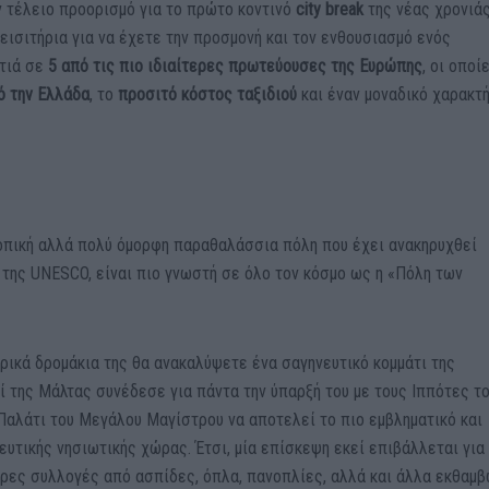
ον τέλειο προορισμό για το πρώτο κοντινό
city break
της νέας χρονιάς
εισιτήρια για να έχετε την προσμονή και τον ενθουσιασμό ενός
ατιά σε
5 από τις πιο ιδιαίτερες πρωτεύουσες της Ευρώπης
, οι οποί
ό την Ελλάδα
, το
προσιτό
κόστος ταξιδιού
και έναν μοναδικό χαρακτ
σκοπική αλλά πολύ όμορφη παραθαλάσσια πόλη που έχει ανακηρυχθεί
της UNESCO, είναι πιο γνωστή σε όλο τον κόσμο ως η «Πόλη των
ρικά δρομάκια της θα ανακαλύψετε ένα σαγηνευτικό κομμάτι της
ί της Μάλτας συνέδεσε για πάντα την ύπαρξή του με τους Ιππότες τ
 Παλάτι του Μεγάλου Μαγίστρου να αποτελεί το πιο εμβληματικό και
ευτικής νησιωτικής χώρας. Έτσι, μία επίσκεψη εκεί επιβάλλεται για
ερες συλλογές από ασπίδες, όπλα, πανοπλίες, αλλά και άλλα εκθαμβ