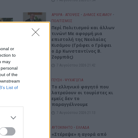
ΑΡΘΡΑ - ΑΠΟΨΕΙΣ
•
ΔΉΜΟΣ ΚΙΣΆΜΟΥ
•
ΠΟΛΙΤΙΣΜΟΣ
Περί Πολιτισμού και άλλων
τινών! Mε αφορμή μια
επιστολή της Νεολαίας
Κισάμου (Γράφει ο Γράφει
sonal or
ο Δρ Κωνσταντίνος Β.
ection to
Ζορμπάς)
ou may
7 Αυγούστου 2026 21:42
 personal
out of the
ΓΕΎΣΗ - ΨΥΧΑΓΩΓΊΑ
 downstream
Το ελληνικό φαγητό που
B’s List of
λατρεύουν οι τουρίστες κι
εμείς δεν το
παραγγέλνουμε
7 Αυγούστου 2026 21:13
ΑΥΤΟΚΙΝΗΤΟ
•
ΕΛΛΑΔΑ
«Στέρεψε» η αγορά από