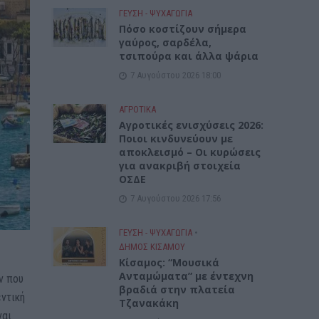
ΓΕΎΣΗ - ΨΥΧΑΓΩΓΊΑ
Πόσο κοστίζουν σήμερα
γαύρος, σαρδέλα,
τσιπούρα και άλλα ψάρια
7 Αυγούστου 2026 18:00
ΑΓΡΟΤΙΚΑ
Αγροτικές ενισχύσεις 2026:
Ποιοι κινδυνεύουν με
αποκλεισμό – Οι κυρώσεις
για ανακριβή στοιχεία
ΟΣΔΕ
7 Αυγούστου 2026 17:56
ΓΕΎΣΗ - ΨΥΧΑΓΩΓΊΑ
•
ΔΉΜΟΣ ΚΙΣΆΜΟΥ
Κίσαμος: “Μουσικά
Ανταμώματα” με έντεχνη
ν που
βραδιά στην πλατεία
εντική
Τζανακάκη
ναι