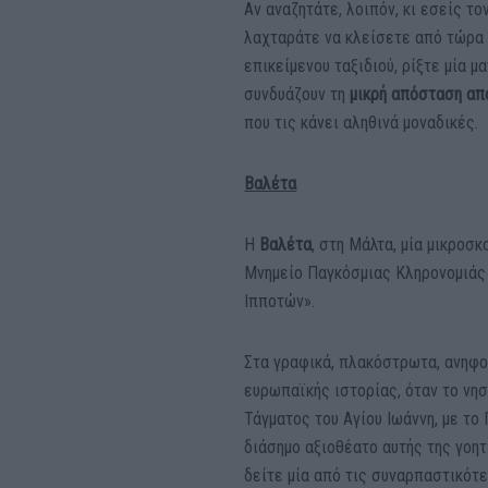
Αν αναζητάτε, λοιπόν, κι εσείς τ
λαχταράτε να κλείσετε από τώρα 
επικείμενου ταξιδιού, ρίξτε μία μ
συνδυάζουν τη
μικρή απόσταση απ
που τις κάνει αληθινά μοναδικές.
Βαλέτα
Η
Βαλέτα
, στη Μάλτα, μία μικρο
Μνημείο Παγκόσμιας Κληρονομιάς 
Ιπποτών».
Στα γραφικά, πλακόστρωτα, ανηφο
ευρωπαϊκής ιστορίας, όταν το νησ
Τάγματος του Αγίου Ιωάννη, με το
διάσημο αξιοθέατο αυτής της γοητ
δείτε μία από τις συναρπαστικότ