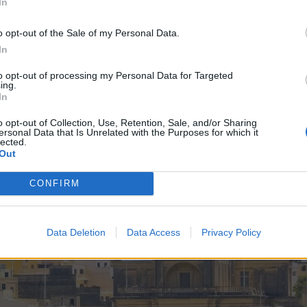
In
o opt-out of the Sale of my Personal Data.
In
to opt-out of processing my Personal Data for Targeted
ing.
ατα ενός ολιγοήμερου city break στη Βαλέτα είναι το γεγονός ότι
In
 σε δύο 24ώρα, να χαρείτε κάθε γωνιά της πόλης, να περάσετε αρκε
ε, να ανακαλύψετε τα μικρά μυστικά της. Έτσι, σίγουρα θα κάνετε μ
o opt-out of Collection, Use, Retention, Sale, and/or Sharing
ersonal Data that Is Unrelated with the Purposes for which it
 του Αγίου Ιωάννη, χτισμένο σε ρυθμό μπαρόκ, μία μοναδική εκκλησί
lected.
Out
έρνει στον νου ανάκτορο. Mάλιστα, μέσα στη εκκλησία θα δείτε και
υ ζωγράφου Caravaggio, αλλά και το φοβερό πάτωμα του ναού που
CONFIRM
αματικό που υπάρχει σε εκκλησία παγκοσμίως.
Data Deletion
Data Access
Privacy Policy