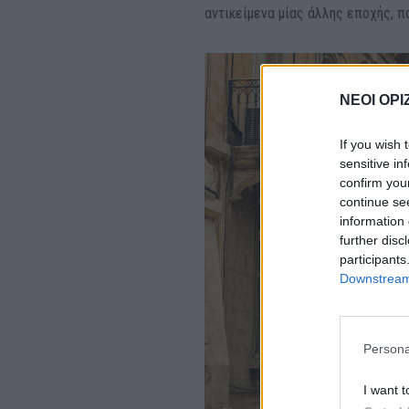
αντικείμενα μίας άλλης εποχής, π
ΝΕΟΙ ΟΡΙ
If you wish 
sensitive in
confirm you
continue se
information 
further disc
participants
Downstream 
Persona
I want t