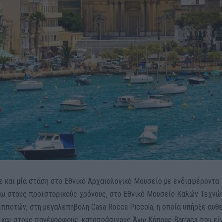
τε και μία στάση στο Eθνικό Αρχαιολογικό Μουσείο με ενδιαφέροντα
σω στους προϊστορικούς χρόνους, στο Εθνικό Μουσείο Καλών Τεχνώ
ιπποτών, στη μεγαλεπήβολη Casa Rocca Piccola, η οποία υπήρξε αυθ
 και στους πανέμορφους, καταπράσινους Άνω Κήπους Barraca που εί