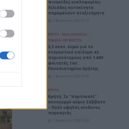
πινακίδες κυκλοφορίας:
Χιλιάδες αυτοκίνητα
παραμένουν αταξινόμητα
7 Αυγούστου 2026 21:07
ΚΡΗΤΗ
•
ΝΕΟΙ ΟΡΙΖΟΝΤΕΣ
•
ΠΑΙΔΕΙΑ - ΕΚΠΑΙΔΕΥΣΗ
τές
3,3 εκατ. ευρώ για το
ία
στεγαστικό επίδομα σε
περισσότερους από 1.600
α με
φοιτητές του
 δύο
Πανεπιστημίου Κρήτης
7 Αυγούστου 2026 21:03
ΚΡΗΤΗ
Κρήτη: Σε “πορτοκαλί”
συναγερμό αύριο Σάββατο
– Πολύ υψηλός κίνδυνος
πυρκαγιάς
7 Αυγούστου 2026 18:05