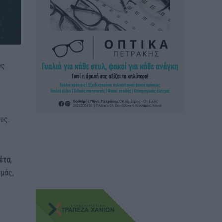
υς
υς.
έτα
,
μάς,