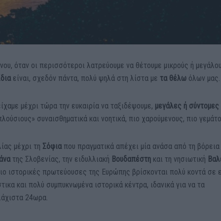
νου, όταν οι περισσότεροι λατρεύουμε να θέτουμε μικρούς ή μεγάλο
ίδια
είναι, σχεδόν πάντα, πολύ ψηλά στη λίστα με
τα θέλω
όλων μας.
ίχαμε μέχρι τώρα την ευκαιρία να ταξιδέψουμε,
μεγάλες ή σύντομες
λούσιους» συναισθηματικά και νοητικά, πιο χαρούμενους, πιο γεμάτο
λίας μέχρι τη
Σόφια
που πραγματικά απέχει μία ανάσα από τη βόρεια
ιάνα
της Σλοβενίας, την ειδυλλιακή
Βουδαπέστη
και τη νησιωτική
Βαλ
πιο ιστορικές πρωτεύουσες της Ευρώπης βρίσκονται πολύ κοντά σε ε
στικα και πολύ συμπυκνωμένα ιστορικά κέντρα, ιδανικά για να τα
λάχιστα 24ωρα.