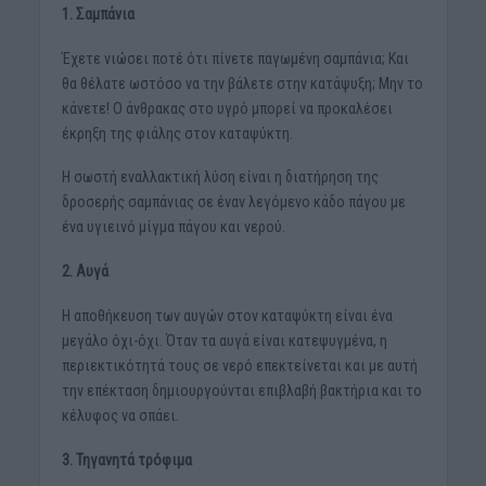
1. Σαμπάνια
Έχετε νιώσει ποτέ ότι πίνετε παγωμένη σαμπάνια; Και
θα θέλατε ωστόσο να την βάλετε στην κατάψυξη; Μην το
κάνετε! Ο άνθρακας στο υγρό μπορεί να προκαλέσει
έκρηξη της φιάλης στον καταψύκτη.
Η σωστή εναλλακτική λύση είναι η διατήρηση της
δροσερής σαμπάνιας σε έναν λεγόμενο κάδο πάγου με
ένα υγιεινό μίγμα πάγου και νερού.
2. Αυγά
Η αποθήκευση των αυγών στον καταψύκτη είναι ένα
μεγάλο όχι-όχι. Όταν τα αυγά είναι κατεψυγμένα, η
περιεκτικότητά τους σε νερό επεκτείνεται και με αυτή
την επέκταση δημιουργούνται επιβλαβή βακτήρια και το
κέλυφος να σπάει.
3. Τηγανητά τρόφιμα