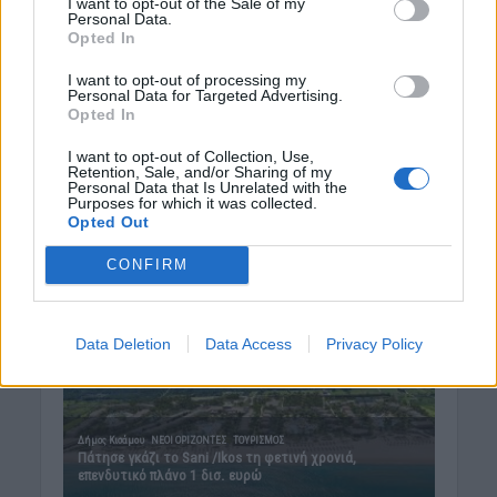
I want to opt-out of the Sale of my
Personal Data.
8 Αυγούστου 2026 16:19
Opted In
Δημοφιλή αυτή την εβδομάδα
I want to opt-out of processing my
Personal Data for Targeted Advertising.
Opted In
I want to opt-out of Collection, Use,
Retention, Sale, and/or Sharing of my
Personal Data that Is Unrelated with the
Purposes for which it was collected.
Opted Out
CONFIRM
Data Deletion
Data Access
Privacy Policy