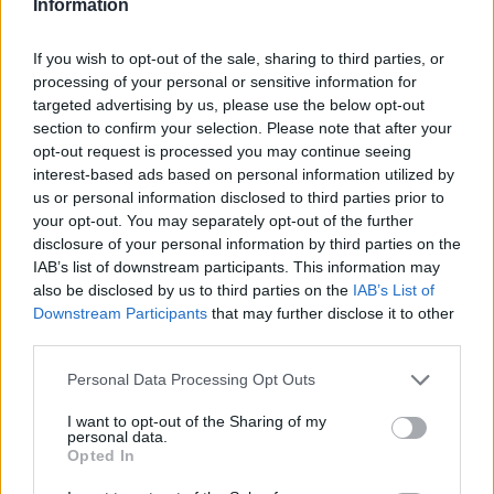
Information
9 Αυγούστου 2026 08:22
If you wish to opt-out of the sale, sharing to third parties, or
ΜΑΤΙΕΣ ΣΤΟ ΠΑΡΕΛΘΟΝ
•
ΠΟΛΙΤΙΚΗ
processing of your personal or sensitive information for
Έλληνες πρωθυπουργοί που
targeted advertising by us, please use the below opt-out
«έφυγαν» πάμφτωχοι
section to confirm your selection. Please note that after your
8 Αυγούστου 2026 19:33
opt-out request is processed you may continue seeing
interest-based ads based on personal information utilized by
ΓΕΎΣΗ - ΨΥΧΑΓΩΓΊΑ
us or personal information disclosed to third parties prior to
Στάκα, η Κρητική κρέμα γάλακτος –
Συνταγές με αυγά και πατάτες
your opt-out. You may separately opt-out of the further
disclosure of your personal information by third parties on the
8 Αυγούστου 2026 16:30
IAB’s list of downstream participants. This information may
also be disclosed by us to third parties on the
IAB’s List of
ΑΓΡΟΤΙΚΑ
Downstream Participants
that may further disclose it to other
ΑΑΔΕ: Ποιοι θεωρούνται «ενεργοί
αγρότες» – Τι θα κρίνει τις αγροτικές
third parties.
ενισχύσεις
Personal Data Processing Opt Outs
8 Αυγούστου 2026 16:27
I want to opt-out of the Sharing of my
ΝΟΜΌΣ ΧΑΝΊΩΝ
•
ΠΑΙΔΕΙΑ - ΕΚΠΑΙΔΕΥΣΗ
personal data.
Χανιά: Νέες ειδικότητες στη Σχολή
Opted In
Ανώτερης Επαγγελματικής
Κατάρτισης – Οι ειδικότητες