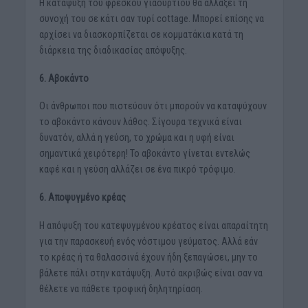
Η κατάψυξη του φρέσκου γιαουρτιού θα αλλάξει τη
συνοχή του σε κάτι σαν τυρί cottage. Μπορεί επίσης να
αρχίσει να διασκορπίζεται σε κομματάκια κατά τη
διάρκεια της διαδικασίας απόψυξης.
6. Αβοκάντο
Οι άνθρωποι που πιστεύουν ότι μπορούν να καταψύχουν
το αβοκάντο κάνουν λάθος. Σίγουρα τεχνικά είναι
δυνατόν, αλλά η γεύση, το χρώμα και η υφή είναι
σημαντικά χειρότερη! Το αβοκάντο γίνεται εντελώς
καφέ και η γεύση αλλάζει σε ένα πικρό τρόφιμο.
6. Αποψυγμένο κρέας
Η απόψυξη του κατεψυγμένου κρέατος είναι απαραίτητη
για την παρασκευή ενός νόστιμου γεύματος. Αλλά εάν
το κρέας ή τα θαλασσινά έχουν ήδη ξεπαγώσει, μην το
βάλετε πάλι στην κατάψυξη. Αυτό ακριβώς είναι σαν να
θέλετε να πάθετε τροφική δηλητηρίαση.