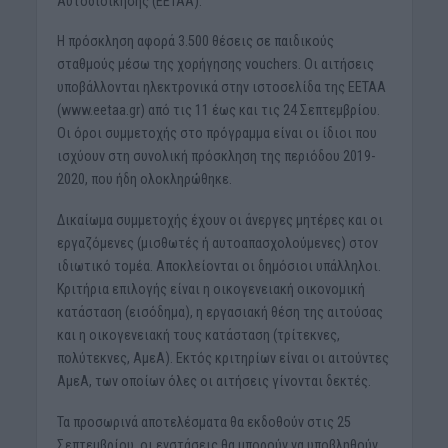
Αυτοδιοίκησης (ΕΕΤΑΑ).
Η πρόσκληση αφορά 3.500 θέσεις σε παιδικούς
σταθμούς μέσω της χορήγησης vouchers. Οι αιτήσεις
υποβάλλονται ηλεκτρονικά στην ιστοσελίδα της ΕΕΤΑΑ
(www.eetaa.gr) από τις 11 έως και τις 24 Σεπτεμβρίου.
Οι όροι συμμετοχής στο πρόγραμμα είναι οι ίδιοι που
ισχύουν στη συνολική πρόσκληση της περιόδου 2019-
2020, που ήδη ολοκληρώθηκε.
Δικαίωμα συμμετοχής έχουν οι άνεργες μητέρες και οι
εργαζόμενες (μισθωτές ή αυτοαπασχολούμενες) στον
ιδιωτικό τομέα. Αποκλείονται οι δημόσιοι υπάλληλοι.
Κριτήρια επιλογής είναι η οικογενειακή οικονομική
κατάσταση (εισόδημα), η εργασιακή θέση της αιτούσας
και η οικογενειακή τους κατάσταση (τρίτεκνες,
πολύτεκνες, ΑμεΑ). Εκτός κριτηρίων είναι οι αιτούντες
ΑμεΑ, των οποίων όλες οι αιτήσεις γίνονται δεκτές.
Τα προσωρινά αποτελέσματα θα εκδοθούν στις 25
Σεπτεμβρίου, οι ενστάσεις θα μπορούν να υποβληθούν