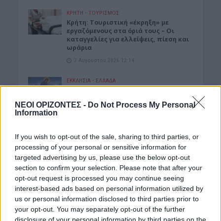
ΚΡΗΤΗ
•
ΤΟΥΡΙΣΜΟΣ
Κρήτη: Τουριστική «έκρηξη» με
εργαζόμενους στα όριά τους – Οι
καταγγελίες για ελλείψεις, πίεση και
ωράρια
7 Αυγούστου 2026 12:14
ΕΚΚΛΗΣΙΑ
•
ΕΛΛΑΔΑ
7η Αυγούστου 626 μ.Χ.: Η νύχτα που
“γεννήθηκε” ο Ακάθιστος Ύμνος στην
ΝΕΟΙ ΟΡΙΖΟΝΤΕΣ -
Do Not Process My Personal
Κωνσταντινούπολη
Information
7 Αυγούστου 2026 12:06
If you wish to opt-out of the sale, sharing to third parties, or
ΝΟΜΌΣ ΧΑΝΊΩΝ
processing of your personal or sensitive information for
Χανιά: Ξάπλωσε να κάνει
targeted advertising by us, please use the below opt-out
ηλιοθεραπεία και πέθανε!
section to confirm your selection. Please note that after your
7 Αυγούστου 2026 12:04
opt-out request is processed you may continue seeing
interest-based ads based on personal information utilized by
ΓΕΎΣΗ - ΨΥΧΑΓΩΓΊΑ
•
ΝΟΜΌΣ ΧΑΝΊΩΝ
us or personal information disclosed to third parties prior to
Χανιά: Η παράσταση «Ο Σώζων
Εαυτόν Σωθήτω» στο Θέατρο
your opt-out. You may separately opt-out of the further
Ανατολικής Τάφρου
disclosure of your personal information by third parties on the