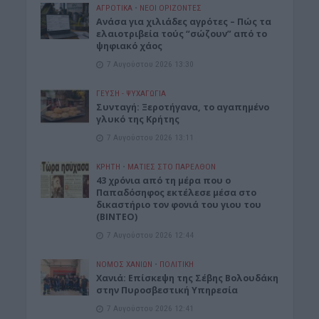
ΑΓΡΟΤΙΚΑ
•
ΝΕΟΙ ΟΡΙΖΟΝΤΕΣ
Ανάσα για χιλιάδες αγρότες – Πώς τα
ελαιοτριβεία τούς “σώζουν” από το
ψηφιακό χάος
7 Αυγούστου 2026 13:30
ΓΕΎΣΗ - ΨΥΧΑΓΩΓΊΑ
Συνταγή: Ξεροτήγανα, το αγαπημένο
γλυκό της Κρήτης
7 Αυγούστου 2026 13:11
ΚΡΗΤΗ
•
ΜΑΤΙΕΣ ΣΤΟ ΠΑΡΕΛΘΟΝ
43 χρόνια από τη μέρα που ο
Παπαδόσηφος εκτέλεσε μέσα στο
δικαστήριο τον φονιά του γιου του
(ΒΙΝΤΕΟ)
7 Αυγούστου 2026 12:44
ΝΟΜΌΣ ΧΑΝΊΩΝ
•
ΠΟΛΙΤΙΚΗ
Xανιά: Επίσκεψη της Σέβης Βολουδάκη
στην Πυροσβεστική Υπηρεσία
7 Αυγούστου 2026 12:41