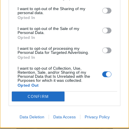
ΚΡΗΤΗ
I want to opt-out of the Sharing of my
personal data.
Κρήτη: Εξιχνιάστηκαν οι εμπρησμοί –
Opted In
Ταυτοποιήθηκαν δύο άνδρες
7 Αυγούστου 2026 11:45
I want to opt-out of the Sale of my
Personal Data.
Opted In
ΕΚΔΡΟΜΈΣ - ΤΑΞΊΔΙΑ
•
ΕΝΔΙΑΦΕΡΟΝΤΑ
•
ΚΡΗΤΗ
Οι πτήσεις Κρήτη – Αθήνα αυτές με τις
περισσότερες αναταράξεις στην
I want to opt-out of processing my
Personal Data for Targeted Advertising.
Ελλάδα
Opted In
7 Αυγούστου 2026 11:43
I want to opt-out of Collection, Use,
Retention, Sale, and/or Sharing of my
Δημοφιλή αυτή την εβδομάδα
Personal Data that Is Unrelated with the
Purposes for which it was collected.
Opted Out
CONFIRM
Data Deletion
Data Access
Privacy Policy