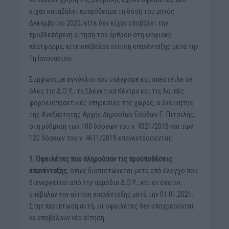
είχαν καταβάλει εμπρόθεσμα τη δόση του μηνός
Δεκεμβρίου 2020, είτε δεν είχαν υποβάλει την
προβλεπόμενη αίτηση του άρθρου στη ψηφιακή
πλατφόρμα, είτε υπέβαλαν αίτηση επανένταξης μετά την
1η Ιανουαρίου.
Σύμφωνα με εγκύκλιο που υπέγραψε και απέστειλε σε
όλες τις Δ.Ο.Υ., τα Ελεγκτικά Κέντρα και τις λοιπές
φοροεισπρακτικές υπηρεσίες της χώρας, ο Διοικητής
της Ανεξάρτητης Αρχής Δημοσίων Εσόδων Γ. Πιτσιλής,
στη ρύθμιση των 100 δόσεων του ν. 4321/2015 και των
120 δόσεων του ν. 4611/2019 επανεντάσσονται:
1. Οφειλέτες που πληρούσαν τις προϋποθέσεις
επανένταξης
, όπως διαπιστώνεται μετά από έλεγχο που
διενεργείται από την αρμόδια Δ.Ο.Υ., και οι οποίοι
υπέβαλαν την αίτηση επανένταξης μετά την 01.01.2021.
Στην περίπτωση αυτή, οι οφειλέτες δεν υποχρεούνται
να υποβάλουν νέα αίτηση.