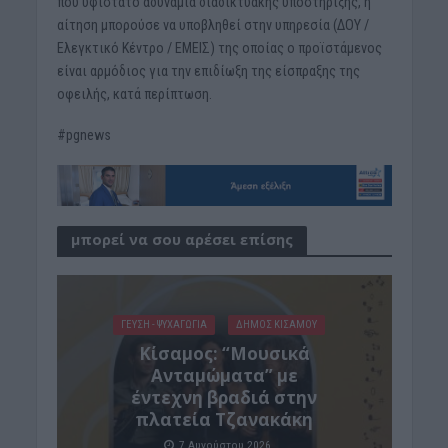
που υφίστατο αδυναμία διαδικτυακής υποστήριξης, η
αίτηση μπορούσε να υποβληθεί στην υπηρεσία (ΔΟΥ /
Ελεγκτικό Κέντρο / ΕΜΕΙΣ) της οποίας ο προϊστάμενος
είναι αρμόδιος για την επιδίωξη της είσπραξης της
οφειλής, κατά περίπτωση.
#pgnews
μπορεί να σου αρέσει επίσης
ΓΕΎΣΗ - ΨΥΧΑΓΩΓΊΑ
ΔΉΜΟΣ ΚΙΣΆΜΟΥ
Κίσαμος: “Μουσικά
Ανταμώματα” με
έντεχνη βραδιά στην
πλατεία Τζανακάκη
7 Αυγούστου 2026