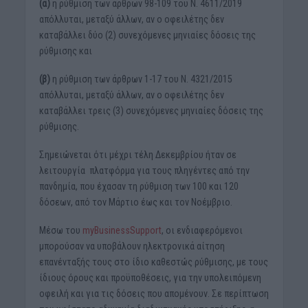
(α)
η ρύθμιση των άρθρων 98-109 του Ν. 4611/2019
απόλλυται, μεταξύ άλλων, αν ο οφειλέτης δεν
καταβάλλει δύο (2) συνεχόμενες μηνιαίες δόσεις της
ρύθμισης και
(β)
η ρύθμιση των άρθρων 1-17 του Ν. 4321/2015
απόλλυται, μεταξύ άλλων, αν ο οφειλέτης δεν
καταβάλλει τρεις (3) συνεχόμενες μηνιαίες δόσεις της
ρύθμισης.
Σημειώνεται ότι μέχρι τέλη Δεκεμβρίου ήταν σε
λειτουργία πλατφόρμα για τους πληγέντες από την
πανδημία, που έχασαν τη ρύθμιση των 100 και 120
δόσεων, από τον Μάρτιο έως και τον Νοέμβριο.
Μέσω του
myBusinessSupport
, οι ενδιαφερόμενοι
μπορούσαν να υποβάλουν ηλεκτρονικά αίτηση
επανένταξής τους στο ίδιο καθεστώς ρύθμισης, με τους
ίδιους όρους και προϋποθέσεις, για την υπολειπόμενη
οφειλή και για τις δόσεις που απομένουν. Σε περίπτωση