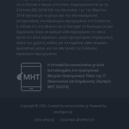
ότι η ίδια και ο παρών ιστότοπος συμμορφώνονται με τη
Σύσταση (ΕΕ) 2018/334 της Επιτροπής της 1ης Μαρτίου
2018 σχετικά με τα μέτρα για την αποτελεσματική
αντιμετώπιση του παράνομου περιεχομένου στο διαδίκτυο
(L 63) και ότι στο πλαίσιο αυτό διατηρεί το δικαίωμα να μην
δημοσιεύει ή/και να αφαιρεί κάθε περιεχόμενο το οποίο
κρίνει ότι είναι παράνομο, χωρίς προηγούμενη ενημέρωση ή
άδεια του χρήστη, καθώς και να λαμβάνει κάθε αναγκαίο
προληπτικό μέτρο για την αποτροπή της διάδοσης
παράνομου περιεχομένου.
Η ιστοσελίδα
neoiorizontes.gr
είναι
πιστοποιημένη στο ηλεκτρονικό
Μητρώο Ηλεκτρονικού Τύπου της ΓΓ
Επικοινωνίας και Ενημέρωσης (Αριθμός
ΜΗΤ 232374)
Copyright © 2026. Created by neoiorizontes.gr Powered by
eurofigure.gr
ΟΡΟΙ ΧΡΗΣΗΣ
ΠΟΛΙΤΙΚΗ ΑΠΟΡΡΗΤΟΥ