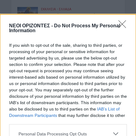
ΕΚΚΛΗΣΙΑ
•
ΕΛΛΑΔΑ
7η Αυγούστου 626 μ.Χ.: Η νύχτα που
“γεννήθηκε” ο Ακάθιστος Ύμνος στην
Κωνσταντινούπολη
ΝΕΟΙ ΟΡΙΖΟΝΤΕΣ -
Do Not Process My Personal
Information
7 Αυγούστου 2026 12:06
If you wish to opt-out of the sale, sharing to third parties, or
ΝΟΜΌΣ ΧΑΝΊΩΝ
Χανιά: Ξάπλωσε να κάνει
processing of your personal or sensitive information for
ηλιοθεραπεία και πέθανε!
targeted advertising by us, please use the below opt-out
section to confirm your selection. Please note that after your
7 Αυγούστου 2026 12:04
opt-out request is processed you may continue seeing
ΓΕΎΣΗ - ΨΥΧΑΓΩΓΊΑ
•
ΝΟΜΌΣ ΧΑΝΊΩΝ
interest-based ads based on personal information utilized by
Χανιά: Η παράσταση «Ο Σώζων
us or personal information disclosed to third parties prior to
Εαυτόν Σωθήτω» στο Θέατρο
your opt-out. You may separately opt-out of the further
Ανατολικής Τάφρου
disclosure of your personal information by third parties on the
7 Αυγούστου 2026 12:02
IAB’s list of downstream participants. This information may
also be disclosed by us to third parties on the
IAB’s List of
ΓΕΎΣΗ - ΨΥΧΑΓΩΓΊΑ
•
ΝΟΜΌΣ ΧΑΝΊΩΝ
Downstream Participants
that may further disclose it to other
Xανιά: Παράσταση Καραγκιόζη στο
third parties.
Αμφιθέατρο Λενταριανών
7 Αυγούστου 2026 11:50
Personal Data Processing Opt Outs