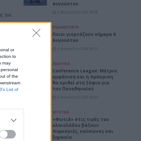
Αυγούστου
6 Αυγούστου 2026 08:06
ς του
ΕΝΔΙΑΦΕΡΟΝΤΑ
Ποιοι γιορτάζουν σήμερα 6
Αυγούστου
6 Αυγούστου 2026 08:03
sonal or
ection to
ou may
ΑΘΛΗΤΙΚΑ
 personal
Conference League: Μέτρια
out of the
εμφάνιση και η πρόκριση
θα κριθεί στη Σόφια για
 downstream
τον Παναθηναϊκό
B’s List of
6 Αυγούστου 2026 08:00
ΑΓΡΟΤΙΚΑ
«Φωτιά» στις τιμές του
ελαιολάδου βάζουν
πυρκαγιές, καύσωνας και
ξηρασία