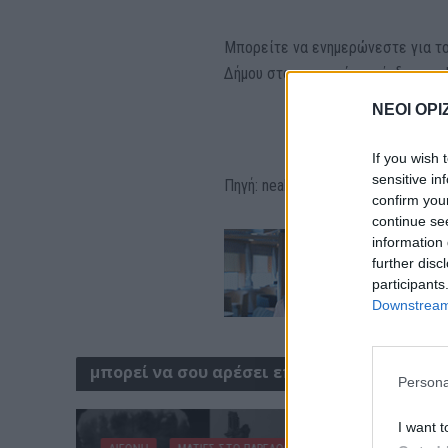
Μπορείτε να ενημερώνεστε για τ
Δήμου στον παρακάτω σύνδεσμο : ht
ΝΕΟΙ ΟΡΙ
If you wish 
sensitive in
Πηγή: neakriti.gr
confirm you
continue se
information 
further disc
participants
Downstream 
μπορεί να σου αρέσει επίσης
Persona
I want t