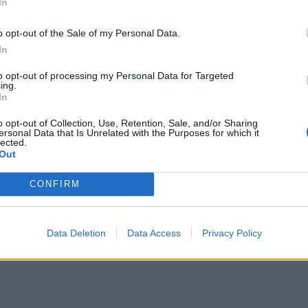
In
ΕΝΔΙΑΦΕΡΟΝΤΑ
ΕΝΔΙΑΦΕΡΟΝΤΑ
ώδια της Πέμπτης 6
Ποιοι γιορτάζουν σήμερ
o opt-out of the Sale of my Personal Data.
Αυγούστου
Αυγούστου
In
6 Αυγούστου 2026
6 Αυγούστου 2026
to opt-out of processing my Personal Data for Targeted
ing.
In
o opt-out of Collection, Use, Retention, Sale, and/or Sharing
ersonal Data that Is Unrelated with the Purposes for which it
lected.
Out
CONFIRM
Data Deletion
Data Access
Privacy Policy