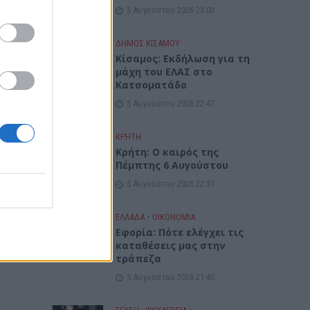
5 Αυγούστου 2026 23:03
α 6
ΔΉΜΟΣ ΚΙΣΆΜΟΥ
Κίσαμος: Εκδήλωση για τη
μάχη του ΕΛΑΣ στο
Κατσοματάδο
5 Αυγούστου 2026 22:47
ΚΡΗΤΗ
Κρήτη: Ο καιρός της
Πέμπτης 6 Αυγούστου
5 Αυγούστου 2026 22:31
ΕΛΛΑΔΑ
•
ΟΙΚΟΝΟΜΙΑ
Εφορία: Πότε ελέγχει τις
καταθέσεις μας στην
τράπεζα
5 Αυγούστου 2026 21:40