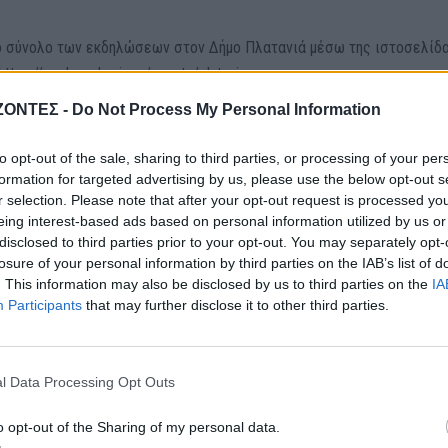
ο σύνολο των εκδηλώσεων στον Δήμο Πλατανιά μέσω της ιστοσελίδα
tps://explorechania.gr/events/platanias
ΖΟΝΤΕΣ -
Do Not Process My Personal Information
to opt-out of the sale, sharing to third parties, or processing of your per
formation for targeted advertising by us, please use the below opt-out s
r selection. Please note that after your opt-out request is processed y
eing interest-based ads based on personal information utilized by us or
disclosed to third parties prior to your opt-out. You may separately opt-
losure of your personal information by third parties on the IAB’s list of
. This information may also be disclosed by us to third parties on the
IA
Participants
that may further disclose it to other third parties.
l Data Processing Opt Outs
o opt-out of the Sharing of my personal data.