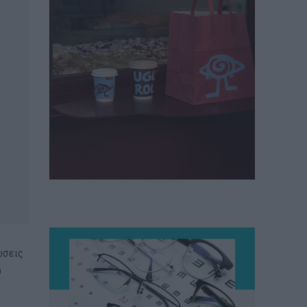
ώσεις
υ