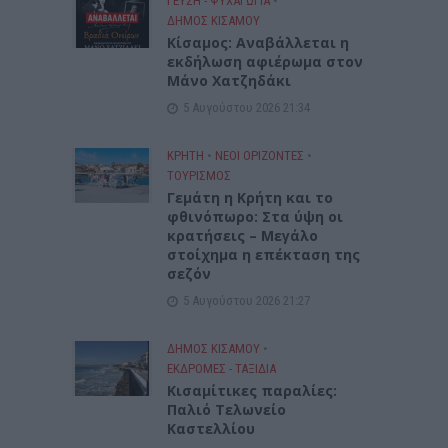
ΓΕΎΣΗ - ΨΥΧΑΓΩΓΊΑ
•
ΔΉΜΟΣ ΚΙΣΆΜΟΥ
Κίσαμος: Αναβάλλεται η
εκδήλωση αφιέρωμα στον
Μάνο Χατζηδάκι
5 Αυγούστου 2026 21:34
ΚΡΗΤΗ
•
ΝΕΟΙ ΟΡΙΖΟΝΤΕΣ
•
ΤΟΥΡΙΣΜΟΣ
Γεμάτη η Κρήτη και το
φθινόπωρο: Στα ύψη οι
κρατήσεις – Μεγάλο
στοίχημα η επέκταση της
σεζόν
5 Αυγούστου 2026 21:27
ΔΉΜΟΣ ΚΙΣΆΜΟΥ
•
ΕΚΔΡΟΜΈΣ - ΤΑΞΊΔΙΑ
Kισαμίτικες παραλίες:
Παλιό Τελωνείο
Καστελλίου