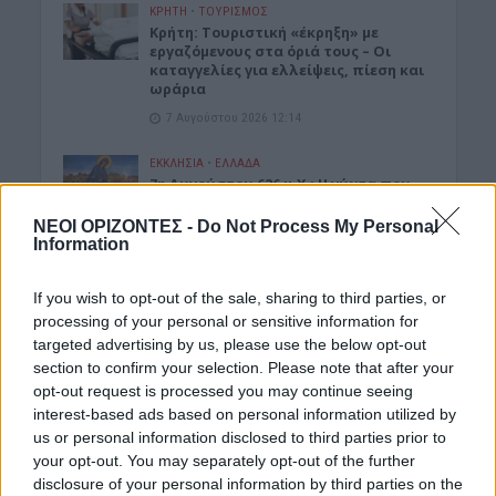
ΚΡΗΤΗ
•
ΤΟΥΡΙΣΜΟΣ
Κρήτη: Τουριστική «έκρηξη» με
εργαζόμενους στα όριά τους – Οι
καταγγελίες για ελλείψεις, πίεση και
ωράρια
7 Αυγούστου 2026 12:14
ΕΚΚΛΗΣΙΑ
•
ΕΛΛΑΔΑ
7η Αυγούστου 626 μ.Χ.: Η νύχτα που
“γεννήθηκε” ο Ακάθιστος Ύμνος στην
Κωνσταντινούπολη
ΝΕΟΙ ΟΡΙΖΟΝΤΕΣ -
Do Not Process My Personal
Information
7 Αυγούστου 2026 12:06
ΝΟΜΌΣ ΧΑΝΊΩΝ
If you wish to opt-out of the sale, sharing to third parties, or
Χανιά: Ξάπλωσε να κάνει
processing of your personal or sensitive information for
ηλιοθεραπεία και πέθανε!
targeted advertising by us, please use the below opt-out
7 Αυγούστου 2026 12:04
section to confirm your selection. Please note that after your
opt-out request is processed you may continue seeing
ΓΕΎΣΗ - ΨΥΧΑΓΩΓΊΑ
•
ΝΟΜΌΣ ΧΑΝΊΩΝ
interest-based ads based on personal information utilized by
Χανιά: Η παράσταση «Ο Σώζων
us or personal information disclosed to third parties prior to
Εαυτόν Σωθήτω» στο Θέατρο
your opt-out. You may separately opt-out of the further
Ανατολικής Τάφρου
disclosure of your personal information by third parties on the