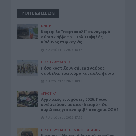
ΡΟΗ ΕΙΔΗΣΕΩΝ
ΚΡΗΤΗ
Κρήτη: Σε “πορτοκαλί” συναγερμό
αύριο Σάββατο – Πολύ υψηλός
κίνδυνος πυρκαγιάς
7 Αυγούστου 2026 18:05
ΓΕΎΣΗ - ΨΥΧΑΓΩΓΊΑ
Πόσο κοστίζουν σήμερα γαύρος,
σαρδέλα, τσιπούρα και άλλα ψάρια
7 Αυγούστου 2026 18:00
ΑΓΡΟΤΙΚΑ
Αγροτικές ενισχύσεις 2026: Ποιοι
κινδυνεύουν με αποκλεισμό – Οι
κυρώσεις για ανακριβή στοιχεία ΟΣΔΕ
7 Αυγούστου 2026 17:56
ΓΕΎΣΗ - ΨΥΧΑΓΩΓΊΑ
•
ΔΉΜΟΣ ΚΙΣΆΜΟΥ
Κίσαμος: “Μουσικά Ανταμώματα” με