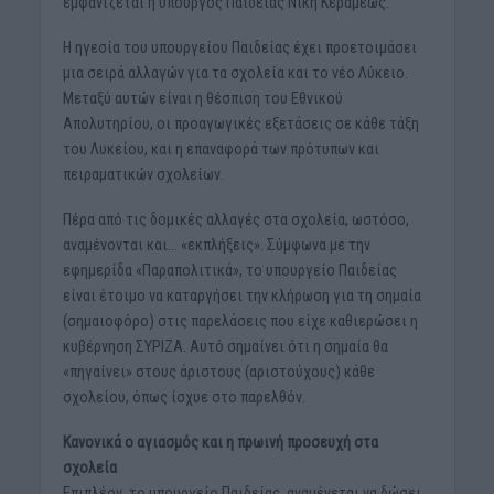
εμφανίζεται η υπουργός Παιδείας Νίκη Κεραμέως.
Η ηγεσία του υπουργείου Παιδείας έχει προετοιμάσει
μια σειρά αλλαγών για τα σχολεία και το νέο Λύκειο.
Μεταξύ αυτών είναι η θέσπιση του Εθνικού
Απολυτηρίου, οι προαγωγικές εξετάσεις σε κάθε τάξη
του Λυκείου, και η επαναφορά των πρότυπων και
πειραματικών σχολείων.
Πέρα από τις δομικές αλλαγές στα σχολεία, ωστόσο,
αναμένονται και… «εκπλήξεις». Σύμφωνα με την
εφημερίδα «Παραπολιτικά», το υπουργείο Παιδείας
είναι έτοιμο να καταργήσει την κλήρωση για τη σημαία
(σημαιοφόρο) στις παρελάσεις που είχε καθιερώσει η
κυβέρνηση ΣΥΡΙΖΑ. Αυτό σημαίνει ότι η σημαία θα
«πηγαίνει» στους άριστους (αριστούχους) κάθε
σχολείου, όπως ίσχυε στο παρελθόν.
Κανονικά ο αγιασμός και η πρωινή προσευχή στα
σχολεία
Επιπλέον, το υπουργείο Παιδείας, αναμένεται να δώσει