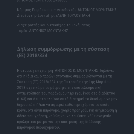
ΑΡΙΘΜΟΣ ΓΕΜΗ: 75072958000
Νόμιμος Εκπρόσωπος – Διευθυντής ΑΝΤΩΝΙΟΣ ΜΟΥΝΤΑΚΗΣ
Διευθυντής Σύνταξης: ΕΛΕΝΗ ΤΟΥΛΟΥΠΑΚΗ
Διαχειριστής και Δικαιούχος του ονόματος
τομέα: ΑΝΤΩΝΙΟΣ ΜΟΥΝΤΑΚΗΣ
Δήλωση συμμόρφωσης με τη σύσταση
(ΕΕ) 2018/334
Η ατομική επιχείρηση ΑΝΤΩΝΙΟΣ Κ. ΜΟΥΝΤΑΚΗΣ δηλώνει
ότι η ίδια και ο παρών ιστότοπος συμμορφώνονται με τη
Σύσταση (ΕΕ) 2018/334 της Επιτροπής της 1ης Μαρτίου
2018 σχετικά με τα μέτρα για την αποτελεσματική
αντιμετώπιση του παράνομου περιεχομένου στο διαδίκτυο
(L 63) και ότι στο πλαίσιο αυτό διατηρεί το δικαίωμα να μην
δημοσιεύει ή/και να αφαιρεί κάθε περιεχόμενο το οποίο
κρίνει ότι είναι παράνομο, χωρίς προηγούμενη ενημέρωση ή
άδεια του χρήστη, καθώς και να λαμβάνει κάθε αναγκαίο
προληπτικό μέτρο για την αποτροπή της διάδοσης
παράνομου περιεχομένου.