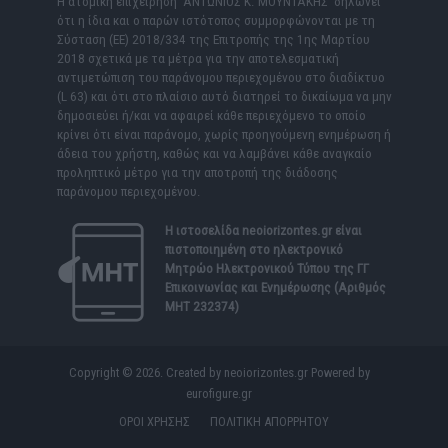
Η ατομική επιχείρηση ΑΝΤΩΝΙΟΣ Κ. ΜΟΥΝΤΑΚΗΣ δηλώνει
ότι η ίδια και ο παρών ιστότοπος συμμορφώνονται με τη
Σύσταση (ΕΕ) 2018/334 της Επιτροπής της 1ης Μαρτίου
2018 σχετικά με τα μέτρα για την αποτελεσματική
αντιμετώπιση του παράνομου περιεχομένου στο διαδίκτυο
(L 63) και ότι στο πλαίσιο αυτό διατηρεί το δικαίωμα να μην
δημοσιεύει ή/και να αφαιρεί κάθε περιεχόμενο το οποίο
κρίνει ότι είναι παράνομο, χωρίς προηγούμενη ενημέρωση ή
άδεια του χρήστη, καθώς και να λαμβάνει κάθε αναγκαίο
προληπτικό μέτρο για την αποτροπή της διάδοσης
παράνομου περιεχομένου.
Η ιστοσελίδα
neoiorizontes.gr
είναι
πιστοποιημένη στο ηλεκτρονικό
Μητρώο Ηλεκτρονικού Τύπου της ΓΓ
Επικοινωνίας και Ενημέρωσης (Αριθμός
ΜΗΤ 232374)
Copyright © 2026. Created by neoiorizontes.gr Powered by
eurofigure.gr
ΟΡΟΙ ΧΡΗΣΗΣ
ΠΟΛΙΤΙΚΗ ΑΠΟΡΡΗΤΟΥ