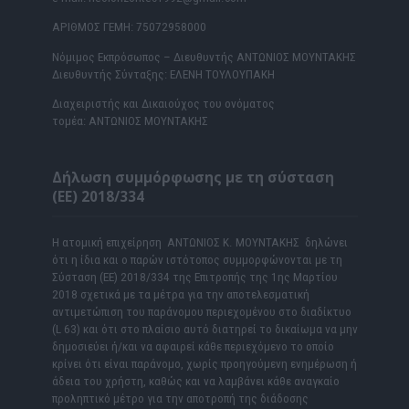
ΑΡΙΘΜΟΣ ΓΕΜΗ: 75072958000
Νόμιμος Εκπρόσωπος – Διευθυντής ΑΝΤΩΝΙΟΣ ΜΟΥΝΤΑΚΗΣ
Διευθυντής Σύνταξης: ΕΛΕΝΗ ΤΟΥΛΟΥΠΑΚΗ
Διαχειριστής και Δικαιούχος του ονόματος
τομέα: ΑΝΤΩΝΙΟΣ ΜΟΥΝΤΑΚΗΣ
Δήλωση συμμόρφωσης με τη σύσταση
(ΕΕ) 2018/334
Η ατομική επιχείρηση ΑΝΤΩΝΙΟΣ Κ. ΜΟΥΝΤΑΚΗΣ δηλώνει
ότι η ίδια και ο παρών ιστότοπος συμμορφώνονται με τη
Σύσταση (ΕΕ) 2018/334 της Επιτροπής της 1ης Μαρτίου
2018 σχετικά με τα μέτρα για την αποτελεσματική
αντιμετώπιση του παράνομου περιεχομένου στο διαδίκτυο
(L 63) και ότι στο πλαίσιο αυτό διατηρεί το δικαίωμα να μην
δημοσιεύει ή/και να αφαιρεί κάθε περιεχόμενο το οποίο
κρίνει ότι είναι παράνομο, χωρίς προηγούμενη ενημέρωση ή
άδεια του χρήστη, καθώς και να λαμβάνει κάθε αναγκαίο
προληπτικό μέτρο για την αποτροπή της διάδοσης