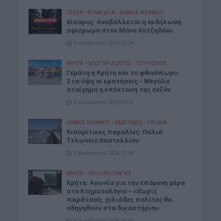
ΓΕΎΣΗ - ΨΥΧΑΓΩΓΊΑ
•
ΔΉΜΟΣ ΚΙΣΆΜΟΥ
Κίσαμος: Αναβάλλεται η εκδήλωση
αφιέρωμα στον Μάνο Χατζηδάκι
5 Αυγούστου 2026 21:34
ΚΡΗΤΗ
•
ΝΕΟΙ ΟΡΙΖΟΝΤΕΣ
•
ΤΟΥΡΙΣΜΟΣ
Γεμάτη η Κρήτη και το φθινόπωρο:
Στα ύψη οι κρατήσεις – Μεγάλο
στοίχημα η επέκταση της σεζόν
5 Αυγούστου 2026 21:27
ΔΉΜΟΣ ΚΙΣΆΜΟΥ
•
ΕΚΔΡΟΜΈΣ - ΤΑΞΊΔΙΑ
Kισαμίτικες παραλίες: Παλιό
Τελωνείο Καστελλίου
5 Αυγούστου 2026 17:06
ΚΡΗΤΗ
•
ΝΕΟΙ ΟΡΙΖΟΝΤΕΣ
Kρήτη: Αγωνία για την επόμενη μέρα
στο Κτηματολόγιο – «Χωρίς
παράταση, χιλιάδες πολίτες θα
οδηγηθούν στα δικαστήρια»
5 Αυγούστου 2026 16:56