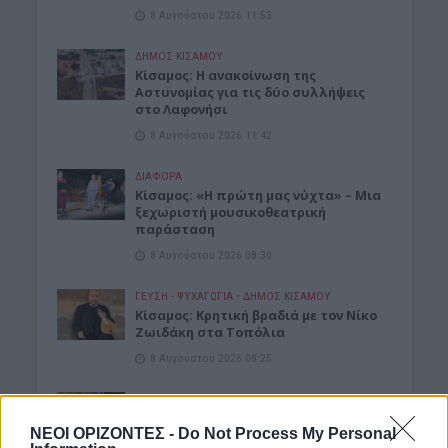
8 Αυγούστου 2026 11:53
ΔΉΜΟΣ ΚΙΣΆΜΟΥ
Κίσαμος: Η ανακοίνωση της
Αστυνομίας για τις δύο συλλήψεις
στο Λαφονήσι
8 Αυγούστου 2026 11:42
ΔΙΆΦΟΡΑ
Κίσαμος: «Η πρώτη μας νύχτα» – Μια
ξεχωριστή μουσικοθεατρική
παράσταση
8 Αυγούστου 2026 08:30
ΓΕΎΣΗ - ΨΥΧΑΓΩΓΊΑ
•
ΔΉΜΟΣ ΚΙΣΆΜΟΥ
Kίσαμος: Κρητική βραδιά με τον Νίκο
Ζωιδάκη στα Τοπόλια
8 Αυγούστου 2026 08:25
ΕΚΚΛΗΣΙΑ
•
ΝΟΜΌΣ ΧΑΝΊΩΝ
Δεκαπενταύγουστος στην Ιερά Μονή
ΝΕΟΙ ΟΡΙΖΟΝΤΕΣ -
Do Not Process My Personal
Γωνιάς