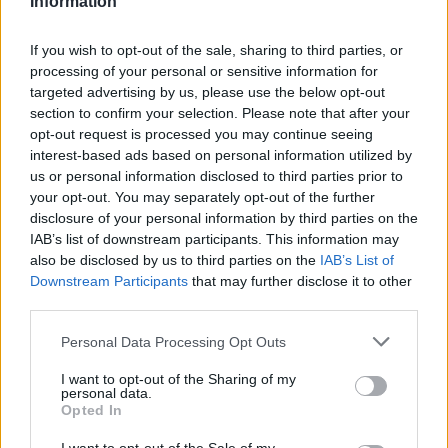
Information
8 Αυγούστου 2026 08:20
If you wish to opt-out of the sale, sharing to third parties, or
ΓΕΎΣΗ - ΨΥΧΑΓΩΓΊΑ
processing of your personal or sensitive information for
Τα νηστίσιμα του
Δεκαπενταύγουστου: Συνταγές με
targeted advertising by us, please use the below opt-out
γεύση καλοκαιριού
section to confirm your selection. Please note that after your
opt-out request is processed you may continue seeing
8 Αυγούστου 2026 08:17
interest-based ads based on personal information utilized by
ΜΑΤΙΕΣ ΣΤΟ ΠΑΡΕΛΘΟΝ
us or personal information disclosed to third parties prior to
Μπλεκ: O ήρωας που έδερνε τους
your opt-out. You may separately opt-out of the further
Άγγλους και φορούσε γούνινο καπέλο
disclosure of your personal information by third parties on the
και γιλέκο χειμώνα καλοκαίρι!
IAB’s list of downstream participants. This information may
8 Αυγούστου 2026 08:14
also be disclosed by us to third parties on the
IAB’s List of
Downstream Participants
that may further disclose it to other
ΚΡΗΤΗ
third parties.
Κρήτη: O καιρός του Σαββάτου 8
Αυγούστου
Personal Data Processing Opt Outs
8 Αυγούστου 2026 08:12
I want to opt-out of the Sharing of my
personal data.
ΕΝΔΙΑΦΕΡΟΝΤΑ
Opted In
Κατσαρίδα στο σπίτι – Πότε πρέπει
να ανησυχήσουμε