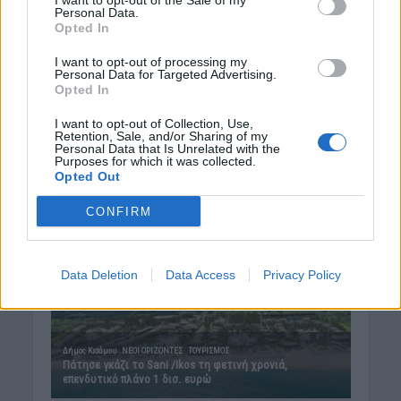
I want to opt-out of the Sale of my
8 Αυγούστου 2026 08:08
Personal Data.
Opted In
Δημοφιλή αυτή την εβδομάδα
I want to opt-out of processing my
Personal Data for Targeted Advertising.
Opted In
I want to opt-out of Collection, Use,
Retention, Sale, and/or Sharing of my
Personal Data that Is Unrelated with the
Purposes for which it was collected.
Opted Out
CONFIRM
Data Deletion
Data Access
Privacy Policy