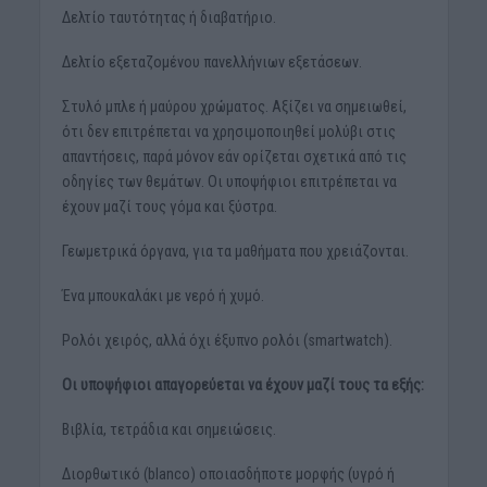
Δελτίο ταυτότητας ή διαβατήριο.
Δελτίο εξεταζομένου πανελλήνιων εξετάσεων.
Στυλό μπλε ή μαύρου χρώματος. Αξίζει να σημειωθεί,
ότι δεν επιτρέπεται να χρησιμοποιηθεί μολύβι στις
απαντήσεις, παρά μόνον εάν ορίζεται σχετικά από τις
οδηγίες των θεμάτων. Οι υποψήφιοι επιτρέπεται να
έχουν μαζί τους γόμα και ξύστρα.
Γεωμετρικά όργανα, για τα μαθήματα που χρειάζονται.
Ένα μπουκαλάκι με νερό ή χυμό.
Ρολόι χειρός, αλλά όχι έξυπνο ρολόι (smartwatch).
Οι υποψήφιοι απαγορεύεται να έχουν μαζί τους τα εξής:
Βιβλία, τετράδια και σημειώσεις.
Διορθωτικό (blanco) οποιασδήποτε μορφής (υγρό ή