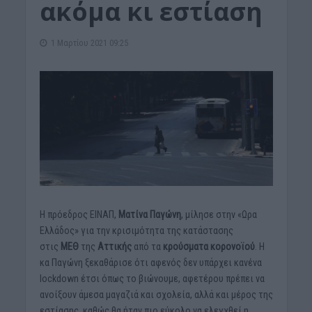
ακόμα κι εστίαση
1 Μαρτίου 2021 09:25
Η πρόεδρος ΕΙΝΑΠ,
Ματίνα Παγώνη
, μίλησε στην «Ωρα
Ελλάδος» για την κρισιμότητα της κατάστασης
στις
ΜΕΘ
της
Αττικής
από τα
κρούσματα κορονοϊού
. Η
κα Παγώνη ξεκαθάρισε ότι αφενός δεν υπάρχει κανένα
lockdown έτσι όπως το βιώνουμε, αφετέρου πρέπει να
ανοίξουν άμεσα μαγαζιά και σχολεία, αλλά και μέρος της
εστίασης, καθώς θα ήταν πιο εύκολο να ελεγχθεί η