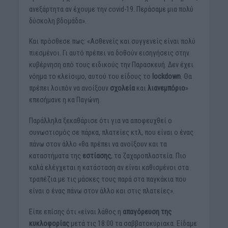
ανεξάρτητα αν έχουμε την covid-19. Περάσαμε μια πολύ
δύσκολη βδομάδα».
Και πρόσθεσε πως: «Ασθενείς και συγγενείς είναι πολύ
πιεσμένοι. Γι αυτό πρέπει να δοθούν εισηγήσεις στην
κυβέρνηση από τους ειδικούς την Παρασκευή. Δεν έχει
νόημα το κλείσιμο, αυτού του είδους το
lockdown
. Θα
πρέπει λοιπόν να ανοίξουν
σχολεία
και
λιανεμπόριο
»
επεσήμανε η κα Παγώνη.
Παράλληλα ξεκαθάρισε ότι για να αποφευχθεί ο
συνωστισμός σε πάρκα, πλατείες κτλ, που είναι ο ένας
πάνω στον άλλο «θα πρέπει να ανοίξουν και τα
καταστήματα της
εστίασης
, τα ζαχαροπλαστεία. Πιο
καλά ελέγχεται η κατάσταση αν είναι καθισμένοι στα
τραπέζια με τις μάσκες τους παρά στα παγκάκια που
είναι ο ένας πάνω στον άλλο και στις πλατείες».
Είπε επίσης ότι «είναι λάθος η
απαγόρευση της
κυκλοφορίας
μετά τις 18:00 τα σαββατοκύριακα. Είδαμε