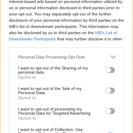
interest-based ads based on personal information utilized by
Άγγλους και φορούσε γούνινο καπέλο
us or personal information disclosed to third parties prior to
και γιλέκο χειμώνα καλοκαίρι!
your opt-out. You may separately opt-out of the further
8 Αυγούστου 2026 08:14
disclosure of your personal information by third parties on the
IAB’s list of downstream participants. This information may
ΚΡΗΤΗ
also be disclosed by us to third parties on the
IAB’s List of
Κρήτη: O καιρός του Σαββάτου 8
Downstream Participants
that may further disclose it to other
Αυγούστου
third parties.
8 Αυγούστου 2026 08:12
Personal Data Processing Opt Outs
Δημοφιλή αυτή την εβδομάδα
I want to opt-out of the Sharing of my
personal data.
Opted In
I want to opt-out of the Sale of my
Personal Data.
Opted In
I want to opt-out of processing my
Personal Data for Targeted Advertising.
Opted In
I want to opt-out of Collection, Use,