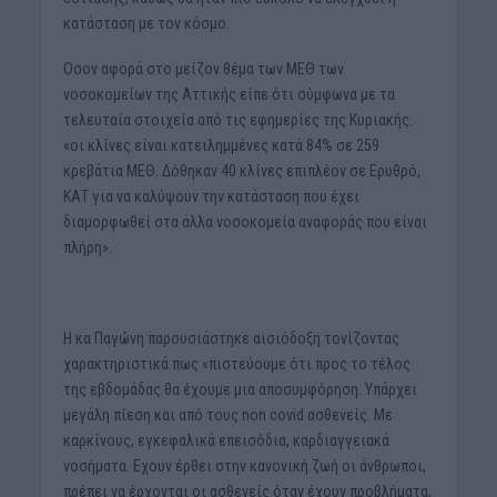
κατάσταση με τον κόσμο.
Οσον αφορά στο μείζον θέμα των ΜΕΘ των
νοσοκομείων της Αττικής είπε ότι σύμφωνα με τα
τελευταία στοιχεία από τις εφημερίες της Κυριακής:
«οι κλίνες είναι κατειλημμένες κατά 84% σε 259
κρεβάτια ΜΕΘ. Δόθηκαν 40 κλίνες επιπλέον σε Ερυθρό,
ΚΑΤ για να καλύψουν την κατάσταση που έχει
διαμορφωθεί στα άλλα νοσοκομεία αναφοράς που είναι
πλήρη».
Η κα Παγώνη παρουσιάστηκε αισιόδοξη τονίζοντας
χαρακτηριστικά πως «πιστεύουμε ότι προς το τέλος
της εβδομάδας θα έχουμε μια αποσυμφόρηση. Υπάρχει
μεγάλη πίεση και από τους non covid ασθενείς. Με
καρκίνους, εγκεφαλικά επεισόδια, καρδιαγγειακά
νοσήματα. Εχουν έρθει στην κανονική ζωή οι άνθρωποι,
πρέπει να έρχονται οι ασθενείς όταν έχουν προβλήματα,