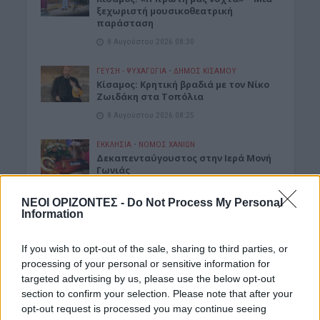
ξεχωριστή μουσικοθεατρική
παράσταση
8 Αυγούστου 2026 08:30
ΓΕΎΣΗ - ΨΥΧΑΓΩΓΊΑ
•
ΔΉΜΟΣ ΚΙΣΆΜΟΥ
Kίσαμος: Κρητική βραδιά με τον Νίκο
Ζωιδάκη στα Τοπόλια
8 Αυγούστου 2026 08:25
ΕΚΚΛΗΣΙΑ
•
ΝΟΜΌΣ ΧΑΝΊΩΝ
Δεκαπενταύγουστος στην Ιερά Μονή
Γωνιάς
8 Αυγούστου 2026 08:20
ΝΕΟΙ ΟΡΙΖΟΝΤΕΣ -
Do Not Process My Personal
Information
ΓΕΎΣΗ - ΨΥΧΑΓΩΓΊΑ
Τα νηστίσιμα του
Δεκαπενταύγουστου: Συνταγές με
If you wish to opt-out of the sale, sharing to third parties, or
γεύση καλοκαιριού
processing of your personal or sensitive information for
8 Αυγούστου 2026 08:17
targeted advertising by us, please use the below opt-out
section to confirm your selection. Please note that after your
ΜΑΤΙΕΣ ΣΤΟ ΠΑΡΕΛΘΟΝ
opt-out request is processed you may continue seeing
Μπλεκ: O ήρωας που έδερνε τους