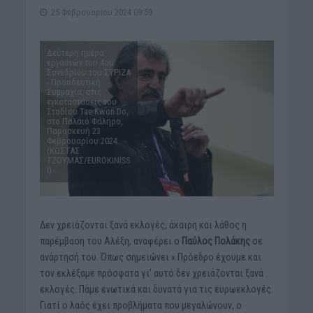
25 Φεβρουαρίου 2024 09:59
Δεύτερη ημέρα
εργασιών του 4ου
Συνεδρίου του ΣΥΡΙΖΑ
- Προοδευτική
Συμμαχία, στις
εγκαταστάσεις του
Σταδίου Tae Kwon Do,
στο Παλαιό Φάληρο,
Παρασκευή 23
Φεβρουαρίου 2024.
(ΚΩΣΤΑΣ
ΤΖΟΥΜΑΣ/EUROKINISS
I)
Δεν χρειάζονται ξανά εκλογές, άκαιρη και λάθος η
παρέμβαση του Αλέξη, αναφέρει ο
Παύλος Πολάκης
σε
ανάρτησή του. Όπως σημειώνει « Πρόεδρο έχουμε και
τον εκλέξαμε πρόσφατα γι’ αυτό δεν χρειάζονται ξανά
εκλογές. Πάμε ενωτικά και δυνατά για τις ευρωεκλογές.
Γιατί ο λαός έχει προβλήματα που μεγαλώνουν, ο