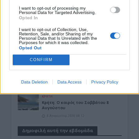
Γωνιάς
I want to opt-out of processing my
8 Αυγούστου 2026 08:20
Personal Data for Targeted Advertising.
Opted In
ΓΕΎΣΗ - ΨΥΧΑΓΩΓΊΑ
Τα νηστίσιμα του
I want to opt-out of Collection, Use,
Δεκαπενταύγουστου: Συνταγές με
Retention, Sale, and/or Sharing of my
Personal Data that Is Unrelated with the
γεύση καλοκαιριού
Purposes for which it was collected.
8 Αυγούστου 2026 08:17
Opted Out
ΜΑΤΙΕΣ ΣΤΟ ΠΑΡΕΛΘΟΝ
CONFIRM
Μπλεκ: O ήρωας που έδερνε τους
Άγγλους και φορούσε γούνινο καπέλο
και γιλέκο χειμώνα καλοκαίρι!
Data Deletion
Data Access
Privacy Policy
8 Αυγούστου 2026 08:14
ΚΡΗΤΗ
Κρήτη: O καιρός του Σαββάτου 8
Αυγούστου
8 Αυγούστου 2026 08:12
Δημοφιλή αυτή την εβδομάδα