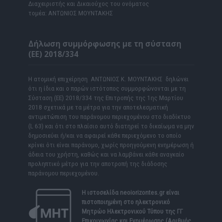
Διαχειριστής και Δικαιούχος του ονόματος
τομέα: ΑΝΤΩΝΙΟΣ ΜΟΥΝΤΑΚΗΣ
Δήλωση συμμόρφωσης με τη σύσταση
(ΕΕ) 2018/334
Η ατομική επιχείρηση ΑΝΤΩΝΙΟΣ Κ. ΜΟΥΝΤΑΚΗΣ δηλώνει
ότι η ίδια και ο παρών ιστότοπος συμμορφώνονται με τη
Σύσταση (ΕΕ) 2018/334 της Επιτροπής της 1ης Μαρτίου
2018 σχετικά με τα μέτρα για την αποτελεσματική
αντιμετώπιση του παράνομου περιεχομένου στο διαδίκτυο
(L 63) και ότι στο πλαίσιο αυτό διατηρεί το δικαίωμα να μην
δημοσιεύει ή/και να αφαιρεί κάθε περιεχόμενο το οποίο
κρίνει ότι είναι παράνομο, χωρίς προηγούμενη ενημέρωση ή
άδεια του χρήστη, καθώς και να λαμβάνει κάθε αναγκαίο
προληπτικό μέτρο για την αποτροπή της διάδοσης
παράνομου περιεχομένου.
Η ιστοσελίδα
neoiorizontes.gr
είναι
πιστοποιημένη στο ηλεκτρονικό
Μητρώο Ηλεκτρονικού Τύπου της ΓΓ
Επικοινωνίας και Ενημέρωσης (Αριθμός