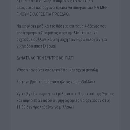
5) Γι αυτό το συνέδριο αύριο ως το ανώτερο
αποφασιστικό όργανο πρέπει να αποφασίσει ΝΑ ΜΗΝ
ΓΙΝΟΥΝ ΕΚΛΟΓΕΣ ΓΙΑ ΠΡΟΕΔΡΟ!
Να ψηφίσει μαζικά τις θέσεις και τους 4 άξονες που
περιέγραψε ο Στεφανος στην ομιλία του και να
ριχτούμε συλλογικά στη μάχη των Ευρωεκλογών για
νικηφόρο αποτέλεσμα!
ΔΥΝΑΤΑ ΛΟΙΠΟΝ ΣΥΝΤΡΟΦΟΙ ΓΙΑΤΙ:
«Όσο κι αν είναι σκοτεινιά και καταχνιά μεγάλη
θα τηνε βρει τη περασά ο ήλιος να προβάλλει»
Υγ τα βγάζω τωρα γιατί μίλησα στο θεματικό της Υγειας
και αύριο πρωί αφού οι ψηφοφορίες θα αρχίσουν στις
11.30 δεν προλαβαίνω να μιλήσω !