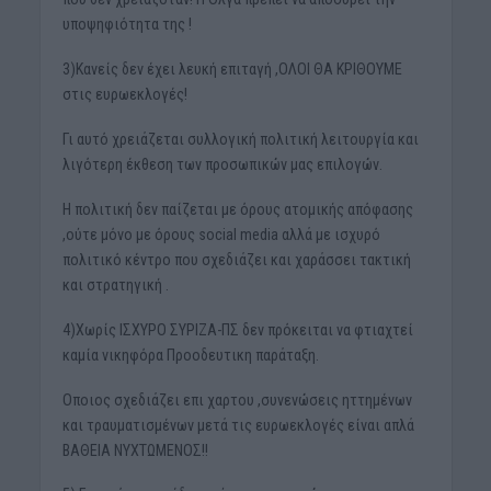
υποψηφιότητα της !
3)Κανείς δεν έχει λευκή επιταγή ,ΟΛΟΙ ΘΑ ΚΡΙΘΟΥΜΕ
στις ευρωεκλογές!
Γι αυτό χρειάζεται συλλογική πολιτική λειτουργία και
λιγότερη έκθεση των προσωπικών μας επιλογών.
Η πολιτική δεν παίζεται με όρους ατομικής απόφασης
,ούτε μόνο με όρους social media αλλά με ισχυρό
πολιτικό κέντρο που σχεδιάζει και χαράσσει τακτική
και στρατηγική .
4)Χωρίς ΙΣΧΥΡΟ ΣΥΡΙΖΑ-ΠΣ δεν πρόκειται να φτιαχτεί
καμία νικηφόρα Προοδευτικη παράταξη.
Οποιος σχεδιάζει επι χαρτου ,συνενώσεις ηττημένων
και τραυματισμένων μετά τις ευρωεκλογές είναι απλά
ΒΑΘΕΙΑ ΝΥΧΤΩΜΕΝΟΣ!!