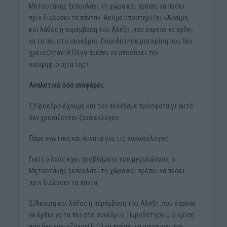
Μητσοτάκης ξεπουλάει τη χώρα και πρέπει να πέσει
πριν διαλύσει τα πάντα». Ακόμα υποστηρίζει «Άκαιρη
και λάθος η παρέμβαση του Αλέξη ,που έπρεπε να έρθει
να τα πει στο συνέδριο. Πυροδότησε μια κρίση που δεν
χρειαζόταν! Η Όλγα πρέπει να αποσύρει την
υποψηφιότητα της».
Αναλυτικά όσα αναφέρει:
1)Πρόεδρο έχουμε και τον εκλέξαμε πρόσφατα γι αυτό
δεν χρειάζονται ξανά εκλογές.
Πάμε ενωτικά και δυνατά για τις ευρωεκλογές.
Γιατί ο λαός εχει προβλήματα που μεγαλώνουν, ο
Μητσοτάκης ξεπουλάει τη χώρα και πρέπει να πέσει
πριν διαλύσει τα πάντα.
2)Άκαιρη και λάθος η παρέμβαση του Αλεξη ,που έπρεπε
να έρθει να τα πει στο συνέδριο .Πυροδότησε μια κρίση
που δεν χρειαζόταν! Η Ολγα πρέπει να αποσύρει την