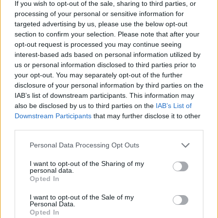
ενοίκια “φωτιά”
If you wish to opt-out of the sale, sharing to third parties, or
processing of your personal or sensitive information for
8 Αυγούστου 2026 11:53
targeted advertising by us, please use the below opt-out
section to confirm your selection. Please note that after your
ΔΉΜΟΣ ΚΙΣΆΜΟΥ
opt-out request is processed you may continue seeing
Κίσαμος: Η ανακοίνωση της
Αστυνομίας για τις δύο συλλήψεις
interest-based ads based on personal information utilized by
στο Λαφονήσι
us or personal information disclosed to third parties prior to
8 Αυγούστου 2026 11:42
your opt-out. You may separately opt-out of the further
disclosure of your personal information by third parties on the
ΔΙΆΦΟΡΑ
IAB’s list of downstream participants. This information may
Κίσαμος: «Η πρώτη μας νύχτα» – Μια
also be disclosed by us to third parties on the
IAB’s List of
ξεχωριστή μουσικοθεατρική
Downstream Participants
that may further disclose it to other
παράσταση
third parties.
8 Αυγούστου 2026 08:30
Personal Data Processing Opt Outs
ΓΕΎΣΗ - ΨΥΧΑΓΩΓΊΑ
•
ΔΉΜΟΣ ΚΙΣΆΜΟΥ
Kίσαμος: Κρητική βραδιά με τον Νίκο
I want to opt-out of the Sharing of my
Ζωιδάκη στα Τοπόλια
personal data.
Opted In
8 Αυγούστου 2026 08:25
I want to opt-out of the Sale of my
ΕΚΚΛΗΣΙΑ
•
ΝΟΜΌΣ ΧΑΝΊΩΝ
Personal Data.
Δεκαπενταύγουστος στην Ιερά Μονή
Opted In