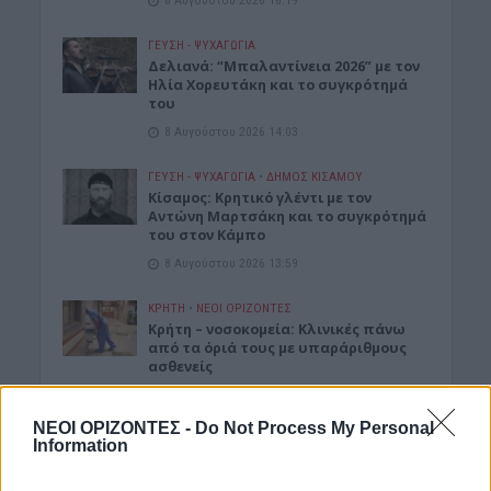
ΓΕΎΣΗ - ΨΥΧΑΓΩΓΊΑ
Δελιανά: “Μπαλαντίνεια 2026” με τον
Ηλία Χορευτάκη και το συγκρότημά
του
8 Αυγούστου 2026 14:03
ΓΕΎΣΗ - ΨΥΧΑΓΩΓΊΑ
•
ΔΉΜΟΣ ΚΙΣΆΜΟΥ
Kίσαμος: Κρητικό γλέντι με τον
Αντώνη Μαρτσάκη και το συγκρότημά
του στον Κάμπο
8 Αυγούστου 2026 13:59
ΚΡΗΤΗ
•
ΝΕΟΙ ΟΡΙΖΟΝΤΕΣ
Κρήτη – νοσοκομεία: Κλινικές πάνω
από τα όριά τους με υπαράριθμους
ασθενείς
8 Αυγούστου 2026 13:10
ΝΕΟΙ ΟΡΙΖΟΝΤΕΣ -
Do Not Process My Personal
ΚΡΗΤΗ
•
ΠΑΙΔΕΙΑ - ΕΚΠΑΙΔΕΥΣΗ
Information
Φοιτητική στέγη: Πόλη της Κρήτης
στις ακριβότερες της χώρας με