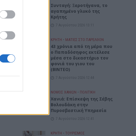
το
Συνταγή: Ξεροτήγανα, το
αγαπημένο γλυκό της
Κρήτης
7 Αυγούστου 2026 13:11
ΚΡΗΤΗ
•
ΜΑΤΙΕΣ ΣΤΟ ΠΑΡΕΛΘΟΝ
43 χρόνια από τη μέρα που
ο Παπαδόσηφος εκτέλεσε
μέσα στο δικαστήριο τον
φονιά του γιου του
(ΒΙΝΤΕΟ)
7 Αυγούστου 2026 12:44
ΝΟΜΌΣ ΧΑΝΊΩΝ
•
ΠΟΛΙΤΙΚΗ
Xανιά: Επίσκεψη της Σέβης
Βολουδάκη στην
Πυροσβεστική Υπηρεσία
7 Αυγούστου 2026 12:41
ΚΡΗΤΗ
•
ΤΟΥΡΙΣΜΟΣ