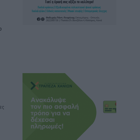
ο
έες