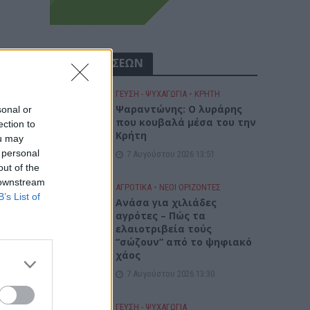
ΡΟΗ ΕΙΔΗΣΕΩΝ
ΓΕΎΣΗ - ΨΥΧΑΓΩΓΊΑ
•
ΚΡΗΤΗ
Ψαραντώνης: Ο λυράρης
sonal or
που κουβαλά μέσα του την
ection to
Κρήτη
ou may
 personal
7 Αυγούστου 2026 13:51
out of the
 downstream
ΑΓΡΟΤΙΚΑ
•
ΝΕΟΙ ΟΡΙΖΟΝΤΕΣ
B’s List of
Ανάσα για χιλιάδες
αγρότες – Πώς τα
ελαιοτριβεία τούς
“σώζουν” από το ψηφιακό
χάος
7 Αυγούστου 2026 13:30
ΓΕΎΣΗ - ΨΥΧΑΓΩΓΊΑ