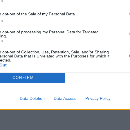
για χιλιάδες αγρότες
In
Συνταγή: Ξεροτήγανα, 
τα ελαιοτριβεία τούς
αγαπημένο γλυκό της
υν” από το ψηφιακό
o opt-out of the Sale of my Personal Data.
Κρήτης
χάος
In
7 Αυγούστου 2026
7 Αυγούστου 2026
to opt-out of processing my Personal Data for Targeted
ing.
In
o opt-out of Collection, Use, Retention, Sale, and/or Sharing
ersonal Data that Is Unrelated with the Purposes for which it
lected.
Out
CONFIRM
Data Deletion
Data Access
Privacy Policy