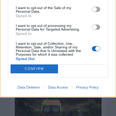
Europa League: Η Άντερλεχτ νίκησε 1-0
τον ΠΑΟΚ στην Τούμπα κι όλα θα
I want to opt-out of the Sale of my
Personal Data.
κριθούν στις Βρυξέλλες
Opted In
7 Αυγούστου 2026 07:46
I want to opt-out of processing my
Personal Data for Targeted Advertising.
Δημοφιλή αυτή την εβδομάδα
Opted In
I want to opt-out of Collection, Use,
Retention, Sale, and/or Sharing of my
Personal Data that Is Unrelated with the
Purposes for which it was collected.
Opted Out
CONFIRM
Data Deletion
Data Access
Privacy Policy