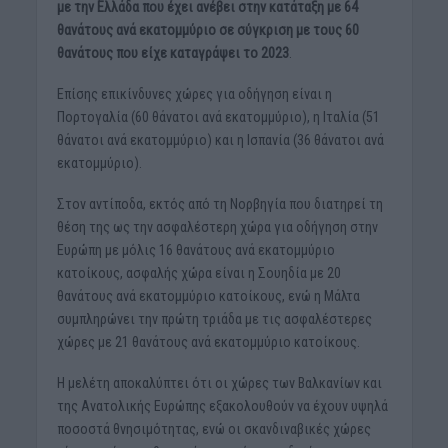
με την Ελλάδα που έχει ανέβει στην κατάταξη με 64
θανάτους ανά εκατομμύριο σε σύγκριση με τους 60
θανάτους που είχε καταγράψει το 2023
.
Επίσης επικίνδυνες χώρες για οδήγηση είναι η
Πορτογαλία (60 θάνατοι ανά εκατομμύριο), η Ιταλία (51
θάνατοι ανά εκατομμύριο) και η Ισπανία (36 θάνατοι ανά
εκατομμύριο).
Στον αντίποδα, εκτός από τη Νορβηγία που διατηρεί τη
θέση της ως την ασφαλέστερη χώρα για οδήγηση στην
Ευρώπη με μόλις 16 θανάτους ανά εκατομμύριο
κατοίκους, ασφαλής χώρα είναι η Σουηδία με 20
θανάτους ανά εκατομμύριο κατοίκους, ενώ η Μάλτα
συμπληρώνει την πρώτη τριάδα με τις ασφαλέστερες
χώρες με 21 θανάτους ανά εκατομμύριο κατοίκους.
Η μελέτη αποκαλύπτει ότι οι χώρες των Βαλκανίων και
της Ανατολικής Ευρώπης εξακολουθούν να έχουν υψηλά
ποσοστά θνησιμότητας, ενώ οι σκανδιναβικές χώρες