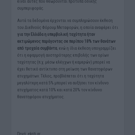
είναι αυτές που θεωρούνται πρότυπα οδικής
συμπεριφοράς.
Αυτά τα δεδομένα έρχονται να συμπληρώσουν έκθεση
του Διεθνούς Φόρουμ Μεταφορών, η οποία αναφέρει ότι
για την Ελλάδα η υπερβολική ταχύτητα ήταν
εκτιμώμενος παράγοντας σε περίπου 18% των θανάτων
από τροχαία συμβάντα
, ενώ η ίδια έκθεση υπογραμμίζει
ότι η εφαρμογή αυστηρότερης επιβολής των ορίων
ταχύτητας (π.χ. μέσω ελέγχων ή καμερών) μπορεί να
έχει θετικό αντίκτυπο στη μείωση των θανατηφόρων
ατυχημάτων. Τέλος, προβλέπεται ότι η ταχύτητα
μεγαλύτερη κατά 5% μπορεί να αυξήσει τον κίνδυνο
ατυχήματος κατά 10% και κατά 20% τον κίνδυνο
θανατηφόρου ατυχήματος.
Πηγή: ekriti.gr