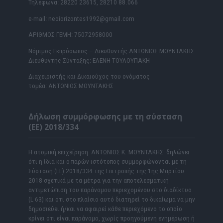
Τηλέφωνα: 28220 23615, 28210 88.066
e-mail: neoiorizontes1992@gmail.com
ΑΡΙΘΜΟΣ ΓΕΜΗ: 75072958000
Νόμιμος Εκπρόσωπος – Διευθυντής ΑΝΤΩΝΙΟΣ ΜΟΥΝΤΑΚΗΣ
Διευθυντής Σύνταξης: ΕΛΕΝΗ ΤΟΥΛΟΥΠΑΚΗ
Διαχειριστής και Δικαιούχος του ονόματος
τομέα: ΑΝΤΩΝΙΟΣ ΜΟΥΝΤΑΚΗΣ
Δήλωση συμμόρφωσης με τη σύσταση
(ΕΕ) 2018/334
Η ατομική επιχείρηση ΑΝΤΩΝΙΟΣ Κ. ΜΟΥΝΤΑΚΗΣ δηλώνει
ότι η ίδια και ο παρών ιστότοπος συμμορφώνονται με τη
Σύσταση (ΕΕ) 2018/334 της Επιτροπής της 1ης Μαρτίου
2018 σχετικά με τα μέτρα για την αποτελεσματική
αντιμετώπιση του παράνομου περιεχομένου στο διαδίκτυο
(L 63) και ότι στο πλαίσιο αυτό διατηρεί το δικαίωμα να μην
δημοσιεύει ή/και να αφαιρεί κάθε περιεχόμενο το οποίο
κρίνει ότι είναι παράνομο, χωρίς προηγούμενη ενημέρωση ή