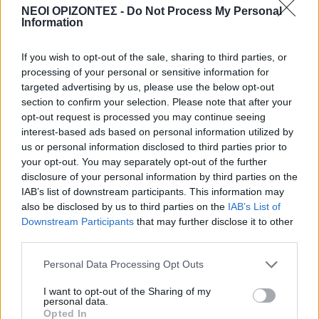
Ταυτοποιήθηκαν δύο άνδρες
ΝΕΟΙ ΟΡΙΖΟΝΤΕΣ -
Do Not Process My Personal
Information
7 Αυγούστου 2026 11:45
If you wish to opt-out of the sale, sharing to third parties, or
ΕΚΔΡΟΜΈΣ - ΤΑΞΊΔΙΑ
•
ΕΝΔΙΑΦΕΡΟΝΤΑ
•
ΚΡΗΤΗ
Οι πτήσεις Κρήτη – Αθήνα αυτές με τις
processing of your personal or sensitive information for
περισσότερες αναταράξεις στην
targeted advertising by us, please use the below opt-out
Ελλάδα
section to confirm your selection. Please note that after your
7 Αυγούστου 2026 11:43
opt-out request is processed you may continue seeing
interest-based ads based on personal information utilized by
ΝΟΜΌΣ ΧΑΝΊΩΝ
•
ΠΟΛΙΤΙΚΗ
us or personal information disclosed to third parties prior to
Στα Χανιά ο Κυριάκος Μητσοτάκης με
your opt-out. You may separately opt-out of the further
τη σύζυγό του για ολιγοήμερες
disclosure of your personal information by third parties on the
διακοπές (ΦΩΤΟΓΡΑΦΙΕΣ)
IAB’s list of downstream participants. This information may
7 Αυγούστου 2026 09:13
also be disclosed by us to third parties on the
IAB’s List of
Downstream Participants
that may further disclose it to other
ΓΕΎΣΗ - ΨΥΧΑΓΩΓΊΑ
•
ΔΉΜΟΣ ΠΛΑΤΑΝΙΆ
third parties.
Βούβες: Διήμερη γιορτή κρασιού με
Ζωιδάκη, Τζουγανάκη και δωρεάν
Personal Data Processing Opt Outs
κρασί!
7 Αυγούστου 2026 08:08
I want to opt-out of the Sharing of my
personal data.
Opted In
ΑΘΛΗΤΙΚΑ