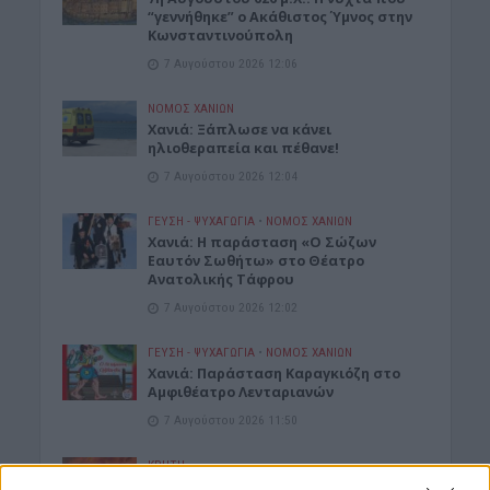
“γεννήθηκε” ο Ακάθιστος Ύμνος στην
Κωνσταντινούπολη
7 Αυγούστου 2026 12:06
ΝΟΜΌΣ ΧΑΝΊΩΝ
Χανιά: Ξάπλωσε να κάνει
ηλιοθεραπεία και πέθανε!
7 Αυγούστου 2026 12:04
ΓΕΎΣΗ - ΨΥΧΑΓΩΓΊΑ
•
ΝΟΜΌΣ ΧΑΝΊΩΝ
Χανιά: Η παράσταση «Ο Σώζων
Εαυτόν Σωθήτω» στο Θέατρο
Ανατολικής Τάφρου
7 Αυγούστου 2026 12:02
ΓΕΎΣΗ - ΨΥΧΑΓΩΓΊΑ
•
ΝΟΜΌΣ ΧΑΝΊΩΝ
Xανιά: Παράσταση Καραγκιόζη στο
Αμφιθέατρο Λενταριανών
7 Αυγούστου 2026 11:50
ΚΡΗΤΗ
Κρήτη: Εξιχνιάστηκαν οι εμπρησμοί –