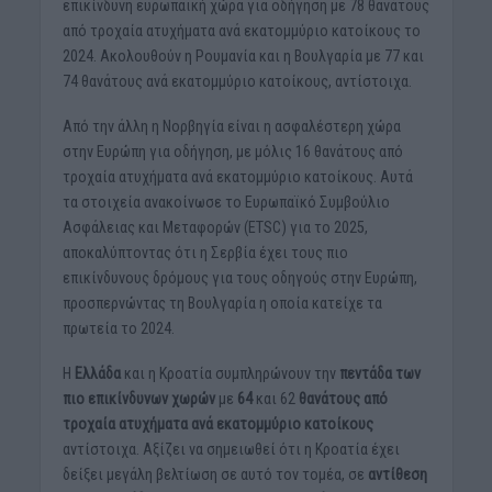
επικίνδυνη ευρωπαϊκή χώρα για οδήγηση με 78 θανάτους
από τροχαία ατυχήματα ανά εκατομμύριο κατοίκους το
2024. Ακολουθούν η Ρουμανία και η Βουλγαρία με 77 και
74 θανάτους ανά εκατομμύριο κατοίκους, αντίστοιχα.
Από την άλλη η Νορβηγία είναι η ασφαλέστερη χώρα
στην Ευρώπη για οδήγηση, με μόλις 16 θανάτους από
τροχαία ατυχήματα ανά εκατομμύριο κατοίκους. Αυτά
τα στοιχεία ανακοίνωσε το Ευρωπαϊκό Συμβούλιο
Ασφάλειας και Μεταφορών (ETSC) για το 2025,
αποκαλύπτοντας ότι η Σερβία έχει τους πιο
επικίνδυνους δρόμους για τους οδηγούς στην Ευρώπη,
προσπερνώντας τη Βουλγαρία η οποία κατείχε τα
πρωτεία το 2024.
Η
Ελλάδα
και η Κροατία συμπληρώνουν την
πεντάδα των
πιο επικίνδυνων χωρών
με
64
και 62
θανάτους από
τροχαία ατυχήματα ανά εκατομμύριο κατοίκους
αντίστοιχα. Αξίζει να σημειωθεί ότι η Κροατία έχει
δείξει μεγάλη βελτίωση σε αυτό τον τομέα, σε
αντίθεση