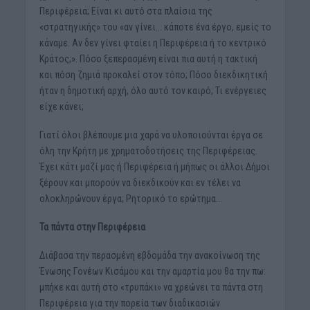
Περιφέρεια; Είναι κι αυτό στα πλαίσια της
«στρατηγικής» του «αν γίνει… κάποτε ένα έργο, εμείς το
κάναμε. Αν δεν γίνει φταίει η Περιφέρεια ή το κεντρικό
Κράτος;». Πόσο ξεπερασμένη είναι πια αυτή η τακτική
και πόση ζημιά προκαλεί στον τόπο; Πόσο διεκδικητική
ήταν η δημοτική αρχή, όλο αυτό τον καιρό; Τι ενέργειες
είχε κάνει;
Γιατί όλοι βλέπουμε μια χαρά να υλοποιούνται έργα σε
όλη την Κρήτη με χρηματοδοτήσεις της Περιφέρειας.
Έχει κάτι μαζί μας ή Περιφέρεια ή μήπως οι άλλοι Δήμοι
ξέρουν και μπορούν να διεκδικούν και εν τέλει να
ολοκληρώνουν έργα; Ρητορικό το ερώτημα…
Τα πάντα στην Περιφέρεια
Διάβασα την περασμένη εβδομάδα την ανακοίνωση της
Ένωσης Γονέων Κισάμου και την αμαρτία μου θα την πω:
μπήκε και αυτή στο «τρυπάκι» να χρεώνει τα πάντα στη
Περιφέρεια για την πορεία των διαδικασιών