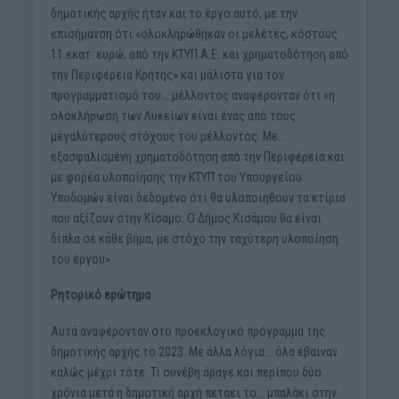
δημοτικής αρχής ήταν και το έργο αυτό, με την
επισήμανση ότι «ολοκληρώθηκαν οι μελέτες, κόστους
11 εκατ. ευρώ, από την ΚΤΥΠ Α.Ε. και χρηματοδότηση από
την Περιφέρεια Κρήτης» και μάλιστα για τον
προγραμματισμό του… μέλλοντος αναφέρονταν ότι «η
ολοκλήρωση των Λυκείων είναι ένας από τους
μεγαλύτερους στόχους του μέλλοντος. Με…
εξασφαλισμένη χρηματοδότηση από την Περιφέρεια και
με φορέα υλοποίησης την ΚΤΥΠ του Υπουργείου
Υποδομών είναι δεδομένο ότι θα υλοποιηθούν τα κτίρια
που αξίζουν στην Κίσαμο. Ο Δήμος Κισάμου θα είναι
δίπλα σε κάθε βήμα, με στόχο την ταχύτερη υλοποίηση
του έργου».
Ρητορικό ερώτημα
Αυτά αναφέρονταν στο προεκλογικό πρόγραμμα της
δημοτικής αρχής το 2023. Με άλλα λόγια… όλα έβαιναν
καλώς μέχρι τότε. Τι συνέβη άραγε και περίπου δύο
χρόνια μετά η δημοτική αρχή πετάει το… μπαλάκι στην