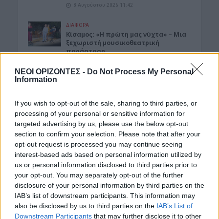
8 Αυγούστου 2026 11:42
ΔΙΆΦΟΡΑ
Κίσαμος: «Η πρώτη μας νύχτα» – Μια
ξεχωριστή μουσικοθεατρική
παράσταση
8 Αυγούστου 2026 08:30
ΝΕΟΙ ΟΡΙΖΟΝΤΕΣ -
Do Not Process My Personal
Information
ΓΕΎΣΗ - ΨΥΧΑΓΩΓΊΑ
•
ΔΉΜΟΣ ΚΙΣΆΜΟΥ
Kίσαμος: Κρητική βραδιά με τον Νίκο
Ζωιδάκη στα Τοπόλια
If you wish to opt-out of the sale, sharing to third parties, or
processing of your personal or sensitive information for
8 Αυγούστου 2026 08:25
targeted advertising by us, please use the below opt-out
section to confirm your selection. Please note that after your
ΕΚΚΛΗΣΙΑ
•
ΝΟΜΌΣ ΧΑΝΊΩΝ
Δεκαπενταύγουστος στην Ιερά Μονή
opt-out request is processed you may continue seeing
Γωνιάς
interest-based ads based on personal information utilized by
8 Αυγούστου 2026 08:20
us or personal information disclosed to third parties prior to
your opt-out. You may separately opt-out of the further
ΓΕΎΣΗ - ΨΥΧΑΓΩΓΊΑ
disclosure of your personal information by third parties on the
Τα νηστίσιμα του
IAB’s list of downstream participants. This information may
Δεκαπενταύγουστου: Συνταγές με
also be disclosed by us to third parties on the
IAB’s List of
γεύση καλοκαιριού
Downstream Participants
that may further disclose it to other