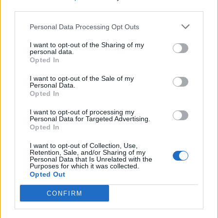
8 Αυγούστου 2026 08:17
third parties.
ΜΑΤΙΕΣ ΣΤΟ ΠΑΡΕΛΘΟΝ
Personal Data Processing Opt Outs
Μπλεκ: O ήρωας που έδερνε τους
Άγγλους και φορούσε γούνινο καπέλο
I want to opt-out of the Sharing of my
και γιλέκο χειμώνα καλοκαίρι!
personal data.
Opted In
8 Αυγούστου 2026 08:14
I want to opt-out of the Sale of my
ΚΡΗΤΗ
Personal Data.
Κρήτη: O καιρός του Σαββάτου 8
Opted In
Αυγούστου
I want to opt-out of processing my
8 Αυγούστου 2026 08:12
Personal Data for Targeted Advertising.
Opted In
ΕΝΔΙΑΦΕΡΟΝΤΑ
Κατσαρίδα στο σπίτι – Πότε πρέπει
I want to opt-out of Collection, Use,
να ανησυχήσουμε
Retention, Sale, and/or Sharing of my
Personal Data that Is Unrelated with the
8 Αυγούστου 2026 08:08
Purposes for which it was collected.
Opted Out
Δημοφιλή αυτή την εβδομάδα
CONFIRM