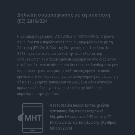
Δήλωση συμμόρφωσης με τη σύσταση
(ΕΕ) 2018/334
Η ατομική επιχείρηση ΑΝΤΩΝΙΟΣ Κ. ΜΟΥΝΤΑΚΗΣ δηλώνει
ότι η ίδια και ο παρών ιστότοπος συμμορφώνονται με τη
Σύσταση (ΕΕ) 2018/334 της Επιτροπής της 1ης Μαρτίου
2018 σχετικά με τα μέτρα για την αποτελεσματική
αντιμετώπιση του παράνομου περιεχομένου στο διαδίκτυο
(L 63) και ότι στο πλαίσιο αυτό διατηρεί το δικαίωμα να μην
δημοσιεύει ή/και να αφαιρεί κάθε περιεχόμενο το οποίο
κρίνει ότι είναι παράνομο, χωρίς προηγούμενη ενημέρωση ή
άδεια του χρήστη, καθώς και να λαμβάνει κάθε αναγκαίο
προληπτικό μέτρο για την αποτροπή της διάδοσης
παράνομου περιεχομένου.
Η ιστοσελίδα
neoiorizontes.gr
είναι
πιστοποιημένη στο ηλεκτρονικό
Μητρώο Ηλεκτρονικού Τύπου της ΓΓ
Επικοινωνίας και Ενημέρωσης (Αριθμός
ΜΗΤ 232374)