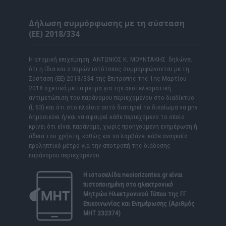
Δήλωση συμμόρφωσης με τη σύσταση
(ΕΕ) 2018/334
Η ατομική επιχείρηση ΑΝΤΩΝΙΟΣ Κ. ΜΟΥΝΤΑΚΗΣ δηλώνει
ότι η ίδια και ο παρών ιστότοπος συμμορφώνονται με τη
Σύσταση (ΕΕ) 2018/334 της Επιτροπής της 1ης Μαρτίου
2018 σχετικά με τα μέτρα για την αποτελεσματική
αντιμετώπιση του παράνομου περιεχομένου στο διαδίκτυο
(L 63) και ότι στο πλαίσιο αυτό διατηρεί το δικαίωμα να μην
δημοσιεύει ή/και να αφαιρεί κάθε περιεχόμενο το οποίο
κρίνει ότι είναι παράνομο, χωρίς προηγούμενη ενημέρωση ή
άδεια του χρήστη, καθώς και να λαμβάνει κάθε αναγκαίο
προληπτικό μέτρο για την αποτροπή της διάδοσης
παράνομου περιεχομένου.
Η ιστοσελίδα
neoiorizontes.gr
είναι
πιστοποιημένη στο ηλεκτρονικό
Μητρώο Ηλεκτρονικού Τύπου της ΓΓ
Επικοινωνίας και Ενημέρωσης (Αριθμός
ΜΗΤ 232374)