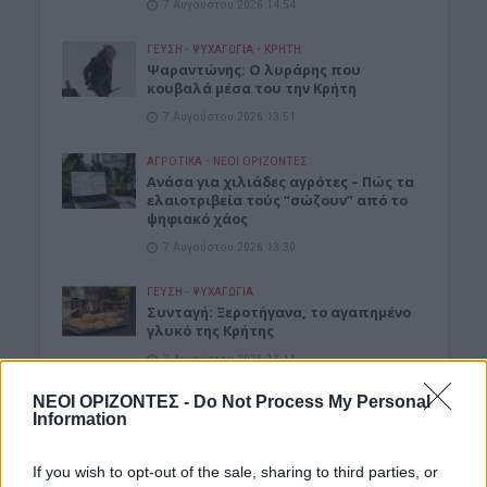
7 Αυγούστου 2026 14:54
ΓΕΎΣΗ - ΨΥΧΑΓΩΓΊΑ
•
ΚΡΗΤΗ
Ψαραντώνης: Ο λυράρης που
κουβαλά μέσα του την Κρήτη
7 Αυγούστου 2026 13:51
ΑΓΡΟΤΙΚΑ
•
ΝΕΟΙ ΟΡΙΖΟΝΤΕΣ
Ανάσα για χιλιάδες αγρότες – Πώς τα
ελαιοτριβεία τούς “σώζουν” από το
ψηφιακό χάος
7 Αυγούστου 2026 13:30
ΓΕΎΣΗ - ΨΥΧΑΓΩΓΊΑ
Συνταγή: Ξεροτήγανα, το αγαπημένο
γλυκό της Κρήτης
7 Αυγούστου 2026 13:11
ΝΕΟΙ ΟΡΙΖΟΝΤΕΣ -
Do Not Process My Personal
Δημοφιλή αυτή την εβδομάδα
Information
If you wish to opt-out of the sale, sharing to third parties, or