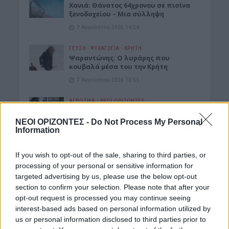
Χανιά: Θάνατος 64χρονου σε πισίνα
ξενοδοχείου – Μια σύλληψη
7 Αυγούστου 2026 14:54
ΓΕΎΣΗ - ΨΥΧΑΓΩΓΊΑ
•
ΚΡΗΤΗ
Ψαραντώνης: Ο λυράρης που
κουβαλά μέσα του την Κρήτη
7 Αυγούστου 2026 13:51
ΑΓΡΟΤΙΚΑ
•
ΝΕΟΙ ΟΡΙΖΟΝΤΕΣ
Ανάσα για χιλιάδες αγρότες – Πώς τα
ελαιοτριβεία τούς “σώζουν” από το
ΝΕΟΙ ΟΡΙΖΟΝΤΕΣ -
Do Not Process My Personal
ψηφιακό χάος
Information
7 Αυγούστου 2026 13:30
If you wish to opt-out of the sale, sharing to third parties, or
ΓΕΎΣΗ - ΨΥΧΑΓΩΓΊΑ
processing of your personal or sensitive information for
Συνταγή: Ξεροτήγανα, το αγαπημένο
targeted advertising by us, please use the below opt-out
γλυκό της Κρήτης
section to confirm your selection. Please note that after your
7 Αυγούστου 2026 13:11
opt-out request is processed you may continue seeing
interest-based ads based on personal information utilized by
ΚΡΗΤΗ
•
ΜΑΤΙΕΣ ΣΤΟ ΠΑΡΕΛΘΟΝ
us or personal information disclosed to third parties prior to
43 χρόνια από τη μέρα που ο