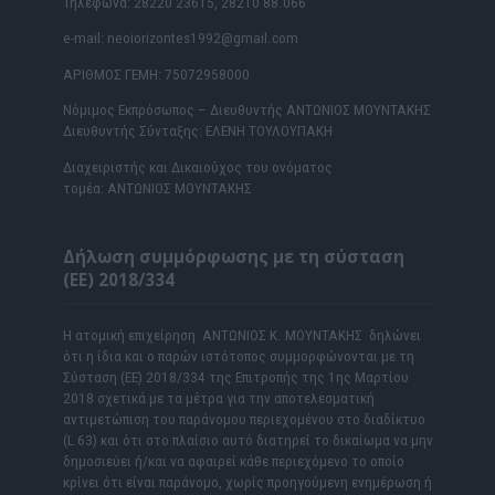
Τηλέφωνα: 28220 23615, 28210 88.066
e-mail: neoiorizontes1992@gmail.com
ΑΡΙΘΜΟΣ ΓΕΜΗ: 75072958000
Νόμιμος Εκπρόσωπος – Διευθυντής ΑΝΤΩΝΙΟΣ ΜΟΥΝΤΑΚΗΣ
Διευθυντής Σύνταξης: ΕΛΕΝΗ ΤΟΥΛΟΥΠΑΚΗ
Διαχειριστής και Δικαιούχος του ονόματος
τομέα: ΑΝΤΩΝΙΟΣ ΜΟΥΝΤΑΚΗΣ
Δήλωση συμμόρφωσης με τη σύσταση
(ΕΕ) 2018/334
Η ατομική επιχείρηση ΑΝΤΩΝΙΟΣ Κ. ΜΟΥΝΤΑΚΗΣ δηλώνει
ότι η ίδια και ο παρών ιστότοπος συμμορφώνονται με τη
Σύσταση (ΕΕ) 2018/334 της Επιτροπής της 1ης Μαρτίου
2018 σχετικά με τα μέτρα για την αποτελεσματική
αντιμετώπιση του παράνομου περιεχομένου στο διαδίκτυο
(L 63) και ότι στο πλαίσιο αυτό διατηρεί το δικαίωμα να μην
δημοσιεύει ή/και να αφαιρεί κάθε περιεχόμενο το οποίο
κρίνει ότι είναι παράνομο, χωρίς προηγούμενη ενημέρωση ή