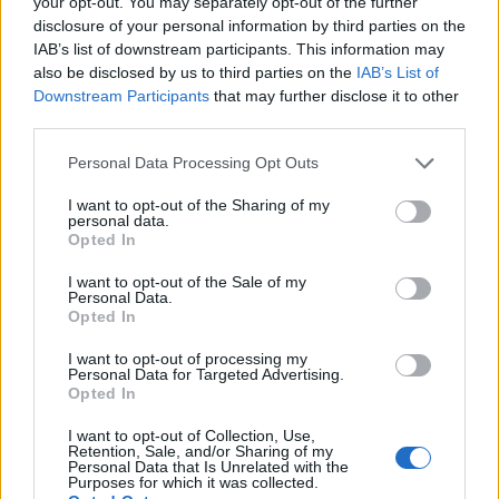
your opt-out. You may separately opt-out of the further
Παπαδόσηφος εκτέλεσε μέσα στο
disclosure of your personal information by third parties on the
δικαστήριο τον φονιά του γιου του
(ΒΙΝΤΕΟ)
IAB’s list of downstream participants. This information may
also be disclosed by us to third parties on the
IAB’s List of
7 Αυγούστου 2026 12:44
Downstream Participants
that may further disclose it to other
third parties.
Δημοφιλή αυτή την εβδομάδα
Personal Data Processing Opt Outs
I want to opt-out of the Sharing of my
personal data.
Opted In
I want to opt-out of the Sale of my
Personal Data.
Opted In
I want to opt-out of processing my
Personal Data for Targeted Advertising.
Opted In
I want to opt-out of Collection, Use,
Retention, Sale, and/or Sharing of my
Personal Data that Is Unrelated with the
Purposes for which it was collected.