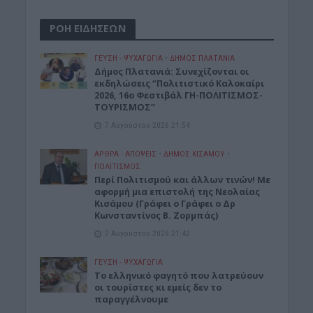
ΡΟΗ ΕΙΔΗΣΕΩΝ
ΓΕΎΣΗ - ΨΥΧΑΓΩΓΊΑ
•
ΔΉΜΟΣ ΠΛΑΤΑΝΙΆ
Δήμος Πλατανιά: Συνεχίζονται οι
εκδηλώσεις “Πολιτιστικό Καλοκαίρι
2026, 16ο Φεστιβάλ ΓΗ-ΠΟΛΙΤΙΣΜΟΣ-
ΤΟΥΡΙΣΜΟΣ”
7 Αυγούστου 2026 21:54
ΑΡΘΡΑ - ΑΠΟΨΕΙΣ
•
ΔΉΜΟΣ ΚΙΣΆΜΟΥ
•
ΠΟΛΙΤΙΣΜΟΣ
Περί Πολιτισμού και άλλων τινών! Mε
αφορμή μια επιστολή της Νεολαίας
Κισάμου (Γράφει ο Γράφει ο Δρ
Κωνσταντίνος Β. Ζορμπάς)
7 Αυγούστου 2026 21:42
ΓΕΎΣΗ - ΨΥΧΑΓΩΓΊΑ
Το ελληνικό φαγητό που λατρεύουν
οι τουρίστες κι εμείς δεν το
παραγγέλνουμε