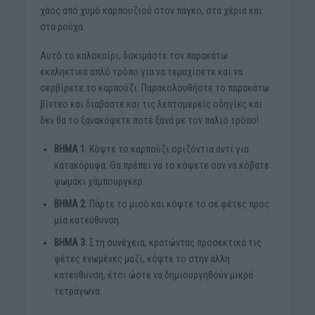
χάος από χυμό καρπουζιού στον πάγκο, στα χέρια και
στα ρούχα.
Αυτό το καλοκαίρι, δοκιμάστε τον παρακάτω
εκπληκτικά απλό τρόπο για να τεμαχίσετε και να
σερβίρετε το καρπούζι. Παρακολουθήστε το παρακάτω
βίντεο και διαβάστε και τις λεπτομερείς οδηγίες και
δεν θα το ξανακόψετε ποτέ ξανά με τον παλιό τρόπο!
ΒΗΜΑ 1
: Κόψτε το καρπούζι οριζόντια αντί για
κατακόρυφα. Θα πρέπει να το κόψετε σαν να κόβατε
ψωμάκι χάμπουργκερ.
ΒΗΜΑ 2
: Πάρτε το μισό και κόψτε το σε φέτες προς
μία κατεύθυνση.
ΒΗΜΑ 3
: Στη συνέχεια, κρατώντας προσεκτικά τις
φέτες ενωμένες μαζί, κόψτε το στην άλλη
κατεύθυνση, έτσι ώστε να δημιουργηθούν μικρά
τετράγωνα.