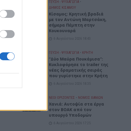
ΓΕΎΣΗ - ΨΥΧΑΓΩΓΊΑ
•
ΔΉΜΟΣ ΚΙΣΆΜΟΥ
Kίσαμος: Κρητική βραδιά
με τον Αντώνη Μαρτσάκη,
ώσεις
σήμερα Πέμπτη στην
κτού
Κουκουναρά
ητας
6 Αυγούστου 2026 18:43
ΓΕΎΣΗ - ΨΥΧΑΓΩΓΊΑ
•
ΚΡΗΤΗ
“Δύο Μαύρα Πουκάμισα”:
Κυκλοφόρησε το trailer της
μέσω
νέας δραματικής σειράς
που γυρίστηκε στην Κρήτη
6 Αυγούστου 2026 18:35
ΝΕΟΙ ΟΡΙΖΟΝΤΕΣ
•
ΝΟΜΌΣ ΧΑΝΊΩΝ
Χανιά: Αυτοψία στα έργα
στον ΒΟΑΚ από τον
υπουργό Υποδομών
6 Αυγούστου 2026 17:25