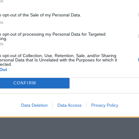
In
 !
o opt-out of the Sale of my Personal Data.
In
πολιτικής, οι ΜΙΝΩΙΚΕΣ ΓΡΑΜΜΕΣ χορηγούν ειδικές φοιτητικές εκπτ
ατιωτικών Σχολών, Σχολών Εμπορικού Ναυτικού, ΤΕΙ, Ελληνικού Ανοι
to opt-out of processing my Personal Data for Targeted
ing.
Ασφαλείας, ΑΕΙ Εξωτερικού, Κατόχους Διεθνούς Φοιτητικής Ταυτότ
In
πτυχιακοί φοιτητές).
o opt-out of Collection, Use, Retention, Sale, and/or Sharing
ersonal Data that Is Unrelated with the Purposes for which it
lected.
ρατήσεις ή έκδοση εισιτηρίων, οι ενδιαφερόμενοι μπορούν να
Out
τους πράκτορα, στα Κεντρικά Πρακτορεία των ΜΙΝΩΙΚΩΝ ΓΡΑΜΜΩΝ, 
1-75000 (από σταθερό τηλέφωνο) & 18175 (από σταθερό ή κινητό
CONFIRM
ww.minoan.gr
.
Data Deletion
Data Access
Privacy Policy