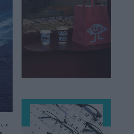
 στα
τη