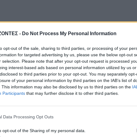
2019. Απαραίτητη προϋπόθεση η αποστολή της βεβαίωσης εγγραφής 
ΖΟΝΤΕΣ -
Do Not Process My Personal Information
ος της σχολής τους στην αρμόδια υπηρεσία “Minoan Lines Bonus Clu
2810 342607.
to opt-out of the sale, sharing to third parties, or processing of your per
formation for targeted advertising by us, please use the below opt-out s
πλέον μέλη της μεγάλης οικογένειας των ΜΙΝΩΙΚΩΝ ΓΡΑΜΜΩΝ και
r selection. Please note that after your opt-out request is processed y
eing interest-based ads based on personal information utilized by us or
και προσφορές στα εισιτήρια, στις αγορές από τα καταστήματα και 
disclosed to third parties prior to your opt-out. You may separately opt-
α και τα μπαρ των πλοίων της εταιρείας. Για περισσότερες πληροφ
losure of your personal information by third parties on the IAB’s list of
nus Club” όλοι οι ενδιαφερόμενοι μπορούν να συμβουλευτούν την
. This information may also be disclosed by us to third parties on the
IA
α απευθυνθούν στην αρμόδια υπηρεσία “Minoan Lines Bonus Club” στα
Participants
that may further disclose it to other third parties.
Παρασκευή 09.00 – 17.00 ή στο e-mail:
bonusclub@minoan.gr
l Data Processing Opt Outs
o opt-out of the Sharing of my personal data.
 ΧΟΡΗΓΟΥΝ ΦΟΙΤΗΤΙΚΕΣ ΕΚΠΤΩΣΕΙΣ ΣΕ ΟΛΟΥΣ ΤΟΥΣ ΦΟΙΤΗΤΕΣ ΚΑΘ