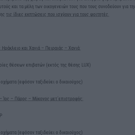
τούς και τα μέλη των οικογενειών τους που τους συνοδεύουν για τη
σης
τις ίδιες εκπτώσεις που ισχύουν για τους φοιτητές
.
 Ηράκλειο και Χανιά – Πειραιάς – Χανιά:
ρίες θέσεων επιβατών (εκτός της θέσης LUX)
 οχήματα (εφόσον ταξιδεύει ο δικαιούχος)
 – Ίος – Πάρος – Μύκονος μετ΄επιστροφής:
IP
 οχήματα (εφόσον ταξιδεύει ο δικαιούχος)