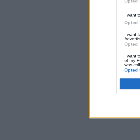
Opted 
I want t
Opted 
I want 
Advertis
Opted 
I want t
of my P
was col
Opted 