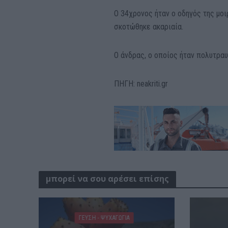
Ο 34χρονος ήταν ο οδηγός της μο
σκοτώθηκε ακαριαία.
Ο άνδρας, ο οποίος ήταν πολυτραυ
ΠΗΓΗ: neakriti.gr
μπορεί να σου αρέσει επίσης
ΓΕΎΣΗ - ΨΥΧΑΓΩΓΊΑ