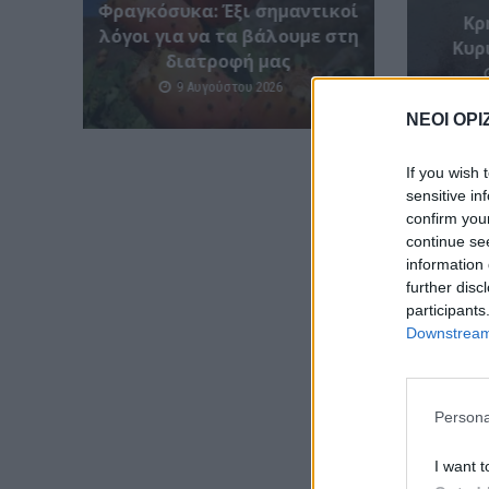
Φραγκόσυκα: Έξι σημαντικοί
Κρ
λόγοι για να τα βάλουμε στη
Κυρ
διατροφή μας
9 Αυγούστου 2026
ΝΕΟΙ ΟΡΙ
If you wish 
sensitive in
confirm you
continue se
information 
further disc
participants
Downstream 
Persona
I want t