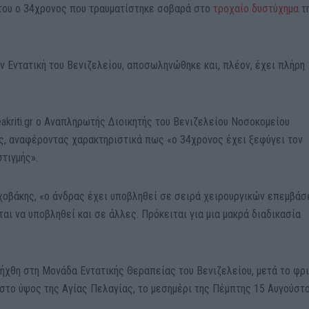
 του ο 34χρονος που τραυματίστηκε σοβαρά στο
τροχαίο δυστύχημα
τ
ν Εντατική του Βενιζελείου, αποσωληνώθηκε και, πλέον, έχει πλήρη
kriti.gr ο Αναπληρωτής Διοικητής του Βενιζελείου Νοσοκομείου
ς, αναφέροντας χαρακτηριστικά πως «ο 34χρονος έχει ξεφύγει τον
στιγμής».
χοβάκης, «ο άνδρας έχει υποβληθεί σε σειρά χειρουργικών επεμβά
ι να υποβληθεί και σε άλλες. Πρόκειται για μια μακρά διαδικασία
ήχθη στη Μονάδα Εντατικής Θεραπείας του Βενιζελείου, μετά το φρ
στο ύψος της Αγίας Πελαγίας, το μεσημέρι της Πέμπτης 15 Αυγούστο