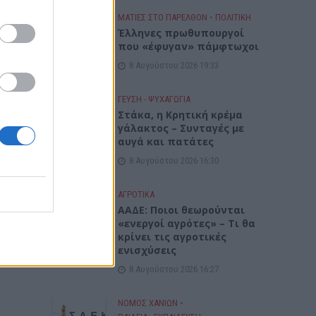
ΜΑΤΙΕΣ ΣΤΟ ΠΑΡΕΛΘΟΝ
•
ΠΟΛΙΤΙΚΗ
Έλληνες πρωθυπουργοί
που «έφυγαν» πάμφτωχοι
8 Αυγούστου 2026 19:33
ΓΕΎΣΗ - ΨΥΧΑΓΩΓΊΑ
Στάκα, η Κρητική κρέμα
γάλακτος – Συνταγές με
αυγά και πατάτες
8 Αυγούστου 2026 16:30
ΑΓΡΟΤΙΚΑ
ΑΑΔΕ: Ποιοι θεωρούνται
«ενεργοί αγρότες» – Τι θα
κρίνει τις αγροτικές
ενισχύσεις
8 Αυγούστου 2026 16:27
ΝΟΜΌΣ ΧΑΝΊΩΝ
•