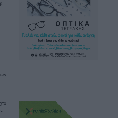
ης
σεων
ιχτό
υ.