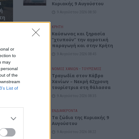
α
Κυριακής 9 Αυγούστου
ή
9 Αυγούστου 2026 08:50
τη
ΚΡΗΤΗ
Καύσωνας και ξηρασία
“χτυπούν” την αγροτική
παραγωγή και στην Κρήτη
sonal or
9 Αυγούστου 2026 08:45
ection to
ou may
 personal
ΝΟΜΌΣ ΧΑΝΊΩΝ
•
ΤΟΥΡΙΣΜΟΣ
out of the
Τραγωδία στον Κάβρο
Χανίων – Νεκρή 62χρονη
 downstream
τουρίστρια στη θάλασσα
B’s List of
9 Αυγούστου 2026 08:35
ΕΝΔΙΑΦΕΡΟΝΤΑ
Τα ζώδια της Κυριακής 9
Αυγούστου
9 Αυγούστου 2026 08:22