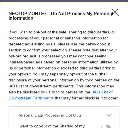
ΓΕΎΣΗ - ΨΥΧΑΓΩΓΊΑ
•
ΔΉΜΟΣ ΚΙΣΆΜΟΥ
Kίσαμος: Κρητικό γλέντι με τον
ΝΕΟΙ ΟΡΙΖΟΝΤΕΣ -
Do Not Process My Personal
Αντώνη Μαρτσάκη και το συγκρότημά
Information
του στον Κάμπο
8 Αυγούστου 2026 13:59
If you wish to opt-out of the sale, sharing to third parties, or
processing of your personal or sensitive information for
ΚΡΗΤΗ
•
ΝΕΟΙ ΟΡΙΖΟΝΤΕΣ
targeted advertising by us, please use the below opt-out
Κρήτη – νοσοκομεία: Κλινικές πάνω
section to confirm your selection. Please note that after your
από τα όριά τους με υπαράριθμους
opt-out request is processed you may continue seeing
ασθενείς
interest-based ads based on personal information utilized by
8 Αυγούστου 2026 13:10
us or personal information disclosed to third parties prior to
your opt-out. You may separately opt-out of the further
ΚΡΗΤΗ
•
ΠΑΙΔΕΙΑ - ΕΚΠΑΙΔΕΥΣΗ
disclosure of your personal information by third parties on the
Φοιτητική στέγη: Πόλη της Κρήτης
στις ακριβότερες της χώρας με
IAB’s list of downstream participants. This information may
ενοίκια “φωτιά”
also be disclosed by us to third parties on the
IAB’s List of
Downstream Participants
that may further disclose it to other
8 Αυγούστου 2026 11:53
third parties.
ΔΉΜΟΣ ΚΙΣΆΜΟΥ
Κίσαμος: Η ανακοίνωση της
Personal Data Processing Opt Outs
Αστυνομίας για τις δύο συλλήψεις
στο Λαφονήσι
I want to opt-out of the Sharing of my