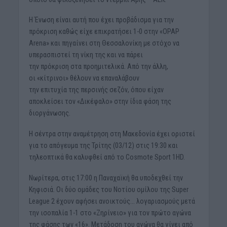
Η Ένωση είναι αυτή που έχει προβάδισμα για την
πρόκριση καθώς είχε επικρατήσει 1-0 στην «OPAP
Arena» και πηγαίνει στη Θεσσαλονίκη με στόχο να
υπερασπιστεί τη νίκη της και να πάρει
την πρόκριση στα προημιτελικά. Από την άλλη,
οι «κίτρινοι» θέλουν να επαναλάβουν
την επιτυχία της περσινής σεζόν, όπου είχαν
αποκλείσει τον «Δικέφαλο» στην ίδια φάση της
διοργάνωσης.
Η σέντρα στην αναμέτρηση στη Μακεδονία έχει οριστεί
για το απόγευμα της Τρίτης (03/12) στις 19:30 και
τηλεοπτικά θα καλυφθεί από το Cosmote Sport 1HD.
Νωρίτερα, στις 17:00 η Παναχαϊκή θα υποδεχθεί την
Κηφισιά. Οι δύο ομάδες του Νοτίου ομίλου της Super
League 2 έχουν αφήσει ανοικτούς… λογαριασμούς μετά
την ισοπαλία 1-1 στο «Ζηρίνειο» για τον πρώτο αγώνα
της φάσης των «16». Μετάδοση του αγώνα θα γίνει από