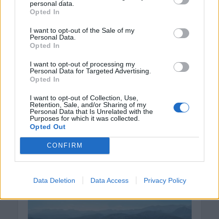
personal data.
8 Αυγούστου 2026 11:42
Opted In
ΔΙΆΦΟΡΑ
I want to opt-out of the Sale of my
Κίσαμος: «Η πρώτη μας νύχτα» – Μια
Personal Data.
ξεχωριστή μουσικοθεατρική
Opted In
παράσταση
I want to opt-out of processing my
8 Αυγούστου 2026 08:30
Personal Data for Targeted Advertising.
Opted In
Δημοφιλή αυτή την εβδομάδα
I want to opt-out of Collection, Use,
Retention, Sale, and/or Sharing of my
Personal Data that Is Unrelated with the
Purposes for which it was collected.
Opted Out
CONFIRM
Data Deletion
Data Access
Privacy Policy