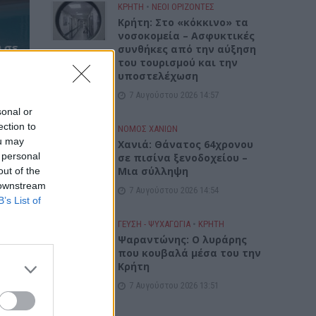
ΚΡΗΤΗ
•
ΝΕΟΙ ΟΡΙΖΟΝΤΕΣ
Κρήτη: Στο «κόκκινο» τα
νοσοκομεία – Ασφυκτικές
 σε
συνθήκες από την αύξηση
του τουρισμού και την
ια
υποστελέχωση
7 Αυγούστου 2026 14:57
sonal or
ection to
ΝΟΜΌΣ ΧΑΝΊΩΝ
ou may
Χανιά: Θάνατος 64χρονου
 personal
σε πισίνα ξενοδοχείου –
Μια σύλληψη
out of the
 downstream
7 Αυγούστου 2026 14:54
B’s List of
ΓΕΎΣΗ - ΨΥΧΑΓΩΓΊΑ
•
ΚΡΗΤΗ
Ψαραντώνης: Ο λυράρης
που κουβαλά μέσα του την
Κρήτη
7 Αυγούστου 2026 13:51