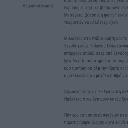
αισθητή συμπίεση. Παρά τις γεωπ
Μοιραστείτε αυτό!
Ευρώπη, το νησί επιβεβαιώνει τη
Μεσόγειο. Ωστόσο, η φετινή εικό
τουριστών να αλλάζει ριζικά.
Μιλώντας στο Ράδιο Κρήτη και το
Ξενοδοχείων, Γιώργος Πελεκανάκη
υπάρχουν αποκλίσεις από ξενοδοχ
ξενοδοχεία παρατηρείται όπως εί
όρο πάντως σε όλη την Κρήτη οι 
συντελώντας σε μεγάλο βαθμό να 
Σύμφωνα με τον κ. Πελεκανάκη άλλ
Ηράκλειο όταν βγαίνουν εκτός ξε
Πάντως τα ποσοστά αφίξεων στο α
παρατηρήθηκε αύξηση κατά 13,5% π