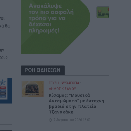
ναι
λά θα
την
τους
ΡΟΗ ΕΙΔΗΣΕΩΝ
ΓΕΎΣΗ - ΨΥΧΑΓΩΓΊΑ
•
ΔΉΜΟΣ ΚΙΣΆΜΟΥ
Κίσαμος: “Μουσικά
Ανταμώματα” με έντεχνη
βραδιά στην πλατεία
Τζανακάκη
7 Αυγούστου 2026 16:03