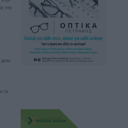
ς στην
ύς στη
ε μέσο
υν το