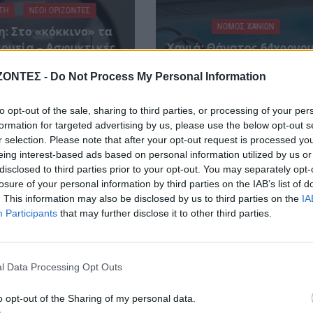
ΤΗ
ΝΕΟΙ ΟΡΙΖΟΝΤΕΣ
ΝΟΜΌΣ ΧΑΝΊΩΝ
η: Στο «κόκκινο» τα
ομεία – Ασφυκτικές
Χανιά: Θάνατος 64χρονου
κες από την αύξηση
πισίνα ξενοδοχείου – Μ
ΖΟΝΤΕΣ -
Do Not Process My Personal Information
 τουρισμού και την
σύλληψη
υποστελέχωση
7 Αυγούστου 2026
to opt-out of the sale, sharing to third parties, or processing of your per
7 Αυγούστου 2026
formation for targeted advertising by us, please use the below opt-out s
r selection. Please note that after your opt-out request is processed y
eing interest-based ads based on personal information utilized by us or
disclosed to third parties prior to your opt-out. You may separately opt-
losure of your personal information by third parties on the IAB’s list of
. This information may also be disclosed by us to third parties on the
IA
Participants
that may further disclose it to other third parties.
l Data Processing Opt Outs
o opt-out of the Sharing of my personal data.