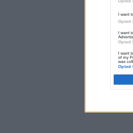
Opted 
I want t
Opted 
I want 
Advertis
Opted 
I want t
of my P
was col
Opted 