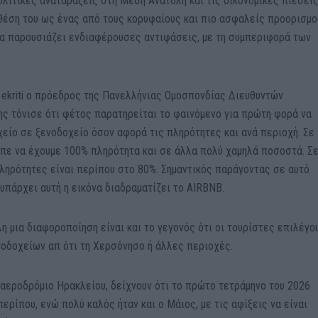
ολιτικές αναταράξεις στη Μέση Ανατολή και τις οικονομικές πιέσει
 θέση του ως ένας από τους κορυφαίους και πιο ασφαλείς προορισμο
να παρουσιάζει ενδιαφέρουσες αντιφάσεις, με τη συμπεριφορά των
 ekriti o πρόεδρος της Πανελλήνιας Ομοσπονδίας Διευθυντών
ς τόνισε ότι φέτος παρατηρείται το φαινόμενο για πρώτη φορά να
είο σε ξενοδοχείο όσον αφορά τις πληρότητες και ανά περιοχή. Σε
πε να έχουμε 100% πληρότητα και σε άλλα πολύ χαμηλά ποσοστά. Σ
πληρότητες είναι περίπου στο 80%. Σημαντικός παράγοντας σε αυτό
υπάρχει αυτή η εικόνα διαδραματίζει το AIRBNB.
η μια διαφοροποίηση είναι και το γεγονός ότι οι τουρίστες επιλέγο
νοδοχείων απ ότι τη Χερσόνησο ή άλλες περιοχές.
εροδρόμιο Ηρακλείου, δείχνουν ότι το πρώτο τετράμηνο του 2026
ερίπου, ενώ πολύ καλός ήταν και ο Μάιος, με τις αφίξεις να είναι