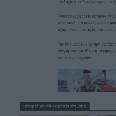
τουλάχιστον 6% υψηλότερες σε σχ
Τουριστικοί φορείς εκτιμούν ότι Ο
πολύ καλά από πολλές χώρες που
εξαρτηθούν από τις last minute κρ
Την ίδια ώρα ενώ το νησί σφύζει 
κίνηση έως και 50% και τα εμπορι
εκτός ξενοδοχείων.
μπορεί να σου αρέσει επίσης