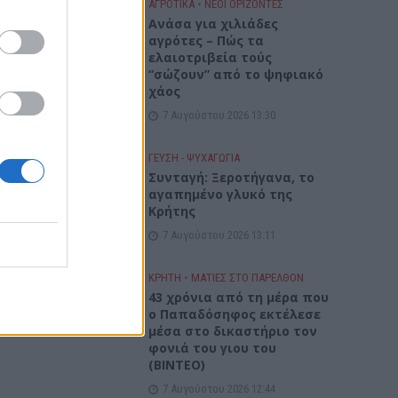
ΑΓΡΟΤΙΚΑ
•
ΝΕΟΙ ΟΡΙΖΟΝΤΕΣ
Ανάσα για χιλιάδες
αγρότες – Πώς τα
ελαιοτριβεία τούς
“σώζουν” από το ψηφιακό
χάος
7 Αυγούστου 2026 13:30
ΓΕΎΣΗ - ΨΥΧΑΓΩΓΊΑ
Συνταγή: Ξεροτήγανα, το
αγαπημένο γλυκό της
Κρήτης
7 Αυγούστου 2026 13:11
ΚΡΗΤΗ
•
ΜΑΤΙΕΣ ΣΤΟ ΠΑΡΕΛΘΟΝ
43 χρόνια από τη μέρα που
ο Παπαδόσηφος εκτέλεσε
μέσα στο δικαστήριο τον
φονιά του γιου του
(ΒΙΝΤΕΟ)
7 Αυγούστου 2026 12:44