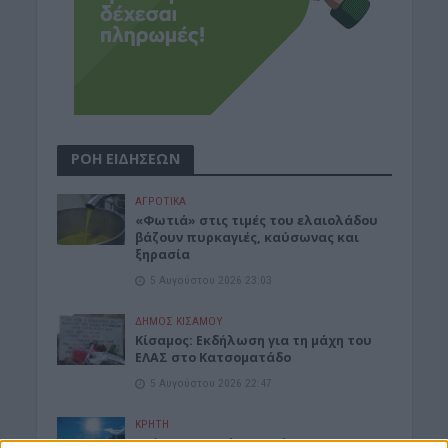
ΡΟΗ ΕΙΔΗΣΕΩΝ
ΑΓΡΟΤΙΚΑ
«Φωτιά» στις τιμές του ελαιολάδου
βάζουν πυρκαγιές, καύσωνας και
ξηρασία
5 Αυγούστου 2026 23:03
ΔΉΜΟΣ ΚΙΣΆΜΟΥ
Κίσαμος: Εκδήλωση για τη μάχη του
ΕΛΑΣ στο Κατσοματάδο
5 Αυγούστου 2026 22:47
ΚΡΗΤΗ
Κρήτη: Ο καιρός της Πέμπτης 6