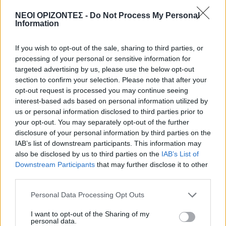
Αυγούστου
ΝΕΟΙ ΟΡΙΖΟΝΤΕΣ -
Do Not Process My Personal
5 Αυγούστου 2026 22:31
Information
ΕΛΛΑΔΑ
•
ΟΙΚΟΝΟΜΙΑ
If you wish to opt-out of the sale, sharing to third parties, or
Εφορία: Πότε ελέγχει τις καταθέσεις
μας στην τράπεζα
processing of your personal or sensitive information for
targeted advertising by us, please use the below opt-out
5 Αυγούστου 2026 21:40
section to confirm your selection. Please note that after your
opt-out request is processed you may continue seeing
ΓΕΎΣΗ - ΨΥΧΑΓΩΓΊΑ
•
ΔΉΜΟΣ ΚΙΣΆΜΟΥ
interest-based ads based on personal information utilized by
Κίσαμος: Αναβάλλεται η εκδήλωση
αφιέρωμα στον Μάνο Χατζηδάκι
us or personal information disclosed to third parties prior to
your opt-out. You may separately opt-out of the further
5 Αυγούστου 2026 21:34
disclosure of your personal information by third parties on the
IAB’s list of downstream participants. This information may
ΚΡΗΤΗ
•
ΝΕΟΙ ΟΡΙΖΟΝΤΕΣ
•
ΤΟΥΡΙΣΜΟΣ
Γεμάτη η Κρήτη και το φθινόπωρο:
also be disclosed by us to third parties on the
IAB’s List of
Στα ύψη οι κρατήσεις – Μεγάλο
Downstream Participants
that may further disclose it to other
στοίχημα η επέκταση της σεζόν
third parties.
5 Αυγούστου 2026 21:27
Personal Data Processing Opt Outs
ΔΉΜΟΣ ΚΙΣΆΜΟΥ
•
ΕΚΔΡΟΜΈΣ - ΤΑΞΊΔΙΑ
I want to opt-out of the Sharing of my
Kισαμίτικες παραλίες: Παλιό
personal data.
Τελωνείο Καστελλίου