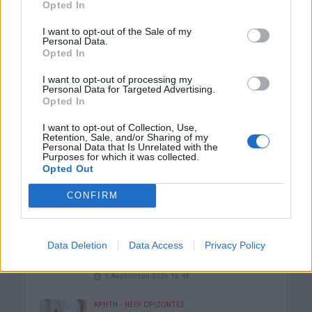
Opted In
5 Αυγούστου 2026 17:06
I want to opt-out of the Sale of my
Personal Data.
ΚΡΗΤΗ
•
ΝΕΟΙ ΟΡΙΖΟΝΤΕΣ
Opted In
Kρήτη: Αγωνία για την επόμενη μέρα
στο Κτηματολόγιο – «Χωρίς
παράταση, χιλιάδες πολίτες θα
I want to opt-out of processing my
Personal Data for Targeted Advertising.
οδηγηθούν στα δικαστήρια»
Opted In
5 Αυγούστου 2026 16:56
I want to opt-out of Collection, Use,
Retention, Sale, and/or Sharing of my
ΝΟΜΌΣ ΧΑΝΊΩΝ
•
ΠΑΙΔΕΙΑ - ΕΚΠΑΙΔΕΥΣΗ
Personal Data that Is Unrelated with the
Καθηγητής του Πολυτεχνείου
Purposes for which it was collected.
ξεπέρασε τις 20.000 αναφορές στο
Opted Out
ερευνητικό του έργο
5 Αυγούστου 2026 16:53
CONFIRM
ΑΓΡΟΤΙΚΑ
•
ΚΡΗΤΗ
Κρήτη – αγροτοκτηνοτρόφοι:
Data Deletion
Data Access
Privacy Policy
Συσσωρεύονται τα προβλήματα –
Έρχονται αντιδράσεις
5 Αυγούστου 2026 16:48
ΚΡΗΤΗ
•
ΝΕΟΙ ΟΡΙΖΟΝΤΕΣ