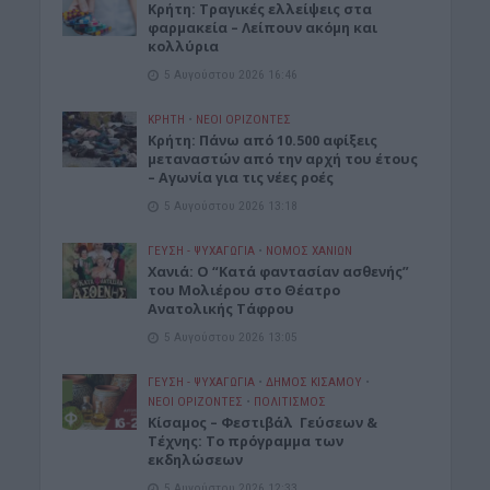
Κρήτη: Τραγικές ελλείψεις στα
φαρμακεία – Λείπουν ακόμη και
κολλύρια
5 Αυγούστου 2026 16:46
ΚΡΗΤΗ
•
ΝΕΟΙ ΟΡΙΖΟΝΤΕΣ
Κρήτη: Πάνω από 10.500 αφίξεις
μεταναστών από την αρχή του έτους
– Αγωνία για τις νέες ροές
5 Αυγούστου 2026 13:18
ΓΕΎΣΗ - ΨΥΧΑΓΩΓΊΑ
•
ΝΟΜΌΣ ΧΑΝΊΩΝ
Χανιά: Ο “Κατά φαντασίαν ασθενής”
του Μολιέρου στο Θέατρο
Ανατολικής Τάφρου
5 Αυγούστου 2026 13:05
ΓΕΎΣΗ - ΨΥΧΑΓΩΓΊΑ
•
ΔΉΜΟΣ ΚΙΣΆΜΟΥ
•
ΝΕΟΙ ΟΡΙΖΟΝΤΕΣ
•
ΠΟΛΙΤΙΣΜΟΣ
Κίσαμος – Φεστιβάλ Γεύσεων &
Τέχνης: Το πρόγραμμα των
εκδηλώσεων
5 Αυγούστου 2026 12:33