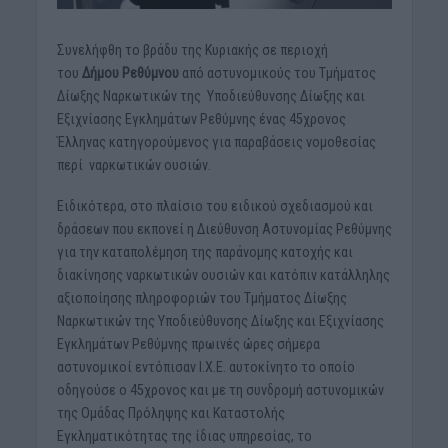
Συνελήφθη το βράδυ της Κυριακής σε περιοχή
του
Δήμου Ρεθύμνου
από αστυνομικούς του Τμήματος
Δίωξης Ναρκωτικών της Υποδιεύθυνσης Δίωξης και
Εξιχνίασης Εγκλημάτων Ρεθύμνης ένας 45χρονος
Έλληνας κατηγορούμενος για παραβάσεις νομοθεσίας
περί ναρκωτικών ουσιών.
Ειδικότερα, στο πλαίσιο του ειδικού σχεδιασμού και
δράσεων που εκπονεί η Διεύθυνση Αστυνομίας Ρεθύμνης
για την καταπολέμηση της παράνομης κατοχής και
διακίνησης ναρκωτικών ουσιών και κατόπιν κατάλληλης
αξιοποίησης πληροφοριών του Τμήματος Δίωξης
Ναρκωτικών της Υποδιεύθυνσης Δίωξης και Εξιχνίασης
Εγκλημάτων Ρεθύμνης πρωινές ώρες σήμερα
αστυνομικοί εντόπισαν Ι.Χ.Ε. αυτοκίνητο το οποίο
οδηγούσε ο 45χρονος και με τη συνδρομή αστυνομικών
της Ομάδας Πρόληψης και Καταστολής
Εγκληματικότητας της ίδιας υπηρεσίας, το