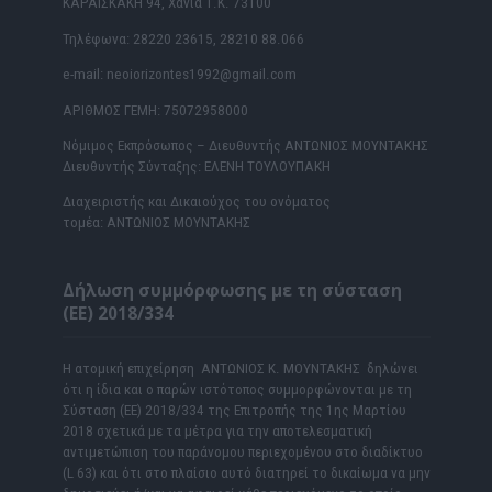
ΚΑΡΑΪΣΚΑΚΗ 94, Χανιά Τ.Κ. 73100
Τηλέφωνα: 28220 23615, 28210 88.066
e-mail: neoiorizontes1992@gmail.com
ΑΡΙΘΜΟΣ ΓΕΜΗ: 75072958000
Νόμιμος Εκπρόσωπος – Διευθυντής ΑΝΤΩΝΙΟΣ ΜΟΥΝΤΑΚΗΣ
Διευθυντής Σύνταξης: ΕΛΕΝΗ ΤΟΥΛΟΥΠΑΚΗ
Διαχειριστής και Δικαιούχος του ονόματος
τομέα: ΑΝΤΩΝΙΟΣ ΜΟΥΝΤΑΚΗΣ
Δήλωση συμμόρφωσης με τη σύσταση
(ΕΕ) 2018/334
Η ατομική επιχείρηση ΑΝΤΩΝΙΟΣ Κ. ΜΟΥΝΤΑΚΗΣ δηλώνει
ότι η ίδια και ο παρών ιστότοπος συμμορφώνονται με τη
Σύσταση (ΕΕ) 2018/334 της Επιτροπής της 1ης Μαρτίου
2018 σχετικά με τα μέτρα για την αποτελεσματική
αντιμετώπιση του παράνομου περιεχομένου στο διαδίκτυο
(L 63) και ότι στο πλαίσιο αυτό διατηρεί το δικαίωμα να μην