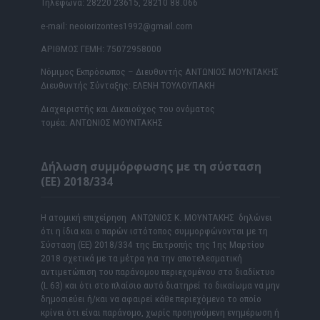
Τηλέφωνα: 28220 23615, 28210 88.066
e-mail: neoiorizontes1992@gmail.com
ΑΡΙΘΜΟΣ ΓΕΜΗ: 75072958000
Νόμιμος Εκπρόσωπος – Διευθυντής ΑΝΤΩΝΙΟΣ ΜΟΥΝΤΑΚΗΣ
Διευθυντής Σύνταξης: ΕΛΕΝΗ ΤΟΥΛΟΥΠΑΚΗ
Διαχειριστής και Δικαιούχος του ονόματος
τομέα: ΑΝΤΩΝΙΟΣ ΜΟΥΝΤΑΚΗΣ
Δήλωση συμμόρφωσης με τη σύσταση
(ΕΕ) 2018/334
Η ατομική επιχείρηση ΑΝΤΩΝΙΟΣ Κ. ΜΟΥΝΤΑΚΗΣ δηλώνει
ότι η ίδια και ο παρών ιστότοπος συμμορφώνονται με τη
Σύσταση (ΕΕ) 2018/334 της Επιτροπής της 1ης Μαρτίου
2018 σχετικά με τα μέτρα για την αποτελεσματική
αντιμετώπιση του παράνομου περιεχομένου στο διαδίκτυο
(L 63) και ότι στο πλαίσιο αυτό διατηρεί το δικαίωμα να μην
δημοσιεύει ή/και να αφαιρεί κάθε περιεχόμενο το οποίο
κρίνει ότι είναι παράνομο, χωρίς προηγούμενη ενημέρωση ή