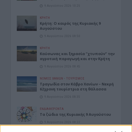
9 Αυγούστου 2026 10:25
ΚΡΗΤΗ
Κρήτη: Ο καιρός της Κυριακής 9
Αυγούστου
9 Αυγούστου 2026 08:50
ΚΡΗΤΗ
Καύσωνας και ξηρασία “χτυπούν” την
αγροτική παραγωγή και στην Κρήτη
9 Αυγούστου 2026 08:45
ΝΟΜΌΣ ΧΑΝΊΩΝ
•
ΤΟΥΡΙΣΜΟΣ
Τραγωδία στον Κάβρο Χανίων – Νεκρή
62χρονη τουρίστρια στη θάλασσα
9 Αυγούστου 2026 08:35
ΕΝΔΙΑΦΕΡΟΝΤΑ
Τα ζώδια της Κυριακής 9 Αυγούστου
9 Αυγούστου 2026 08:22