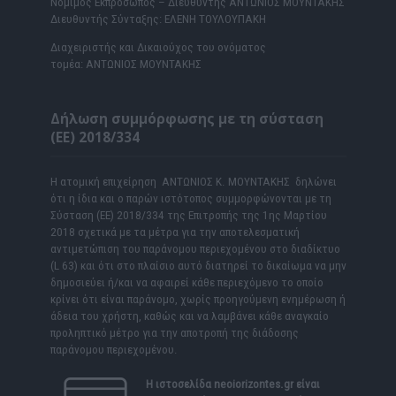
Νόμιμος Εκπρόσωπος – Διευθυντής ΑΝΤΩΝΙΟΣ ΜΟΥΝΤΑΚΗΣ
Διευθυντής Σύνταξης: ΕΛΕΝΗ ΤΟΥΛΟΥΠΑΚΗ
Διαχειριστής και Δικαιούχος του ονόματος
τομέα: ΑΝΤΩΝΙΟΣ ΜΟΥΝΤΑΚΗΣ
Δήλωση συμμόρφωσης με τη σύσταση
(ΕΕ) 2018/334
Η ατομική επιχείρηση ΑΝΤΩΝΙΟΣ Κ. ΜΟΥΝΤΑΚΗΣ δηλώνει
ότι η ίδια και ο παρών ιστότοπος συμμορφώνονται με τη
Σύσταση (ΕΕ) 2018/334 της Επιτροπής της 1ης Μαρτίου
2018 σχετικά με τα μέτρα για την αποτελεσματική
αντιμετώπιση του παράνομου περιεχομένου στο διαδίκτυο
(L 63) και ότι στο πλαίσιο αυτό διατηρεί το δικαίωμα να μην
δημοσιεύει ή/και να αφαιρεί κάθε περιεχόμενο το οποίο
κρίνει ότι είναι παράνομο, χωρίς προηγούμενη ενημέρωση ή
άδεια του χρήστη, καθώς και να λαμβάνει κάθε αναγκαίο
προληπτικό μέτρο για την αποτροπή της διάδοσης
παράνομου περιεχομένου.
Η ιστοσελίδα
neoiorizontes.gr
είναι