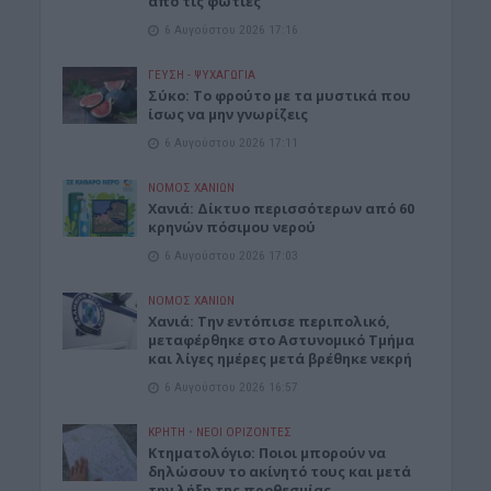
από τις φωτιές
6 Αυγούστου 2026 17:16
ΓΕΎΣΗ - ΨΥΧΑΓΩΓΊΑ
Σύκο: Το φρούτο με τα μυστικά που
ίσως να μην γνωρίζεις
6 Αυγούστου 2026 17:11
ΝΟΜΌΣ ΧΑΝΊΩΝ
Xανιά: Δίκτυο περισσότερων από 60
κρηνών πόσιμου νερού
6 Αυγούστου 2026 17:03
ΝΟΜΌΣ ΧΑΝΊΩΝ
Χανιά: Την εντόπισε περιπολικό,
μεταφέρθηκε στο Αστυνομικό Τμήμα
και λίγες ημέρες μετά βρέθηκε νεκρή
6 Αυγούστου 2026 16:57
ΚΡΗΤΗ
•
ΝΕΟΙ ΟΡΙΖΟΝΤΕΣ
Κτηματολόγιο: Ποιοι μπορούν να
δηλώσουν το ακίνητό τους και μετά
την λήξη της προθεσμίας