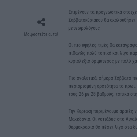
Επιμένουν τα προγνωστικά στοιχεί
Σαββατοκύριακου θα ακολουθήσει 
μετεωρολόγους
Μοιραστείτε αυτό!
Οι πιο υψηλές τιμές θα καταγραφο
πιθανώς πολύ τοπικά και λίγο πα
κυριολεξία δριμύτερος με πολύ χ
Πιο αναλυτικά, σήμερα Σάββατο π
περιορισμένη ορατότητα το πρωί. 
τους 26 με 28 βαθμούς, τοπικά στη
Την Κυριακή περιμένουμε αραιές 
Μακεδονία. Οι νοτιάδες στο Αιγαί
θερμοκρασία θα πέσει λίγο στα δ