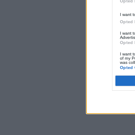
Opted 
I want t
Opted 
I want 
Advertis
Opted 
I want t
of my P
was col
Opted 