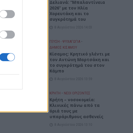
Δελιανά: “Μπαλαντίνεια
2026” με τον Ηλία
Χορευτάκη και το
συγκρότημά του
8 Αυγούστου 2026 14:03
ΓΕΎΣΗ - ΨΥΧΑΓΩΓΊΑ
•
ΔΉΜΟΣ ΚΙΣΆΜΟΥ
Kίσαμος: Κρητικό γλέντι με
τον Αντώνη Μαρτσάκη και
το συγκρότημά του στον
Κάμπο
8 Αυγούστου 2026 13:59
ΚΡΗΤΗ
•
ΝΕΟΙ ΟΡΙΖΟΝΤΕΣ
Κρήτη – νοσοκομεία:
Κλινικές πάνω από τα
όριά τους με
υπαράριθμους ασθενείς
8 Αυγούστου 2026 13:10