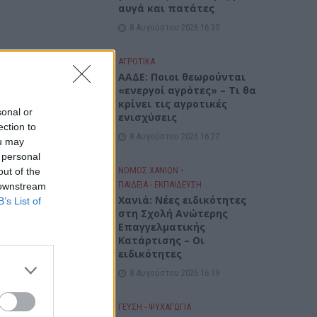
αυγά και πατάτες
8 Αυγούστου 2026 16:30
ΑΓΡΟΤΙΚΑ
ΑΑΔΕ: Ποιοι θεωρούνται
«ενεργοί αγρότες» – Τι θα
κρίνει τις αγροτικές
sonal or
ενισχύσεις
ection to
8 Αυγούστου 2026 16:27
ou may
 personal
ΝΟΜΌΣ ΧΑΝΊΩΝ
•
out of the
ΠΑΙΔΕΙΑ - ΕΚΠΑΙΔΕΥΣΗ
 downstream
Χανιά: Νέες ειδικότητες
B’s List of
στη Σχολή Ανώτερης
Επαγγελματικής
Κατάρτισης – Οι
ειδικότητες
8 Αυγούστου 2026 16:19
ΓΕΎΣΗ - ΨΥΧΑΓΩΓΊΑ