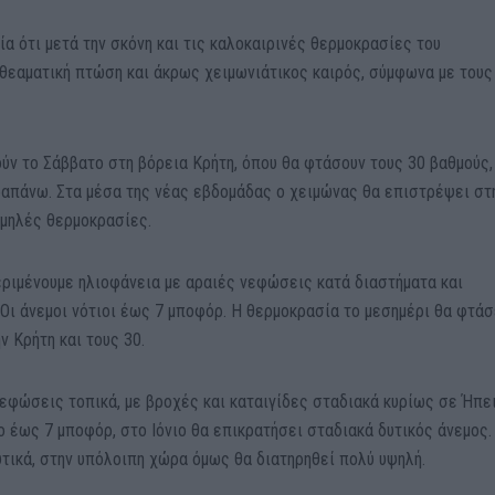
α ότι μετά την σκόνη και τις καλοκαιρινές θερμοκρασίες του
θεαματική πτώση και άκρως χειμωνιάτικος καιρός, σύμφωνα με τους
ύν το Σάββατο στη βόρεια Κρήτη, όπου θα φτάσουν τους 30 βαθμούς,
ραπάνω. Στα μέσα της νέας εβδομάδας ο χειμώνας θα επιστρέψει στ
αμηλές θερμοκρασίες.
εριμένουμε ηλιοφάνεια με αραιές νεφώσεις κατά διαστήματα και
Οι άνεμοι νότιοι έως 7 μποφόρ. Η θερμοκρασία το μεσημέρι θα φτάσ
ν Κρήτη και τους 30.
νεφώσεις τοπικά, με βροχές και καταιγίδες σταδιακά κυρίως σε Ήπε
ο έως 7 μποφόρ, στο Ιόνιο θα επικρατήσει σταδιακά δυτικός άνεμος.
υτικά, στην υπόλοιπη χώρα όμως θα διατηρηθεί πολύ υψηλή.