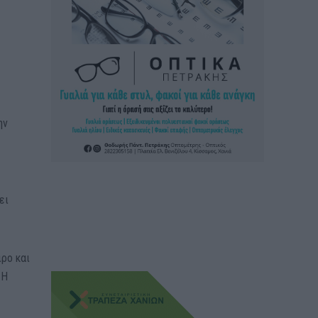
ην
ει
ιρο και
 Η