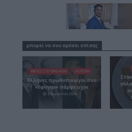
μπορεί να σου αρέσει επίσης
ΜΑΤΙΕΣ ΣΤΟ ΠΑΡΕΛΘΟΝ
ΠΟΛΙΤΙΚΗ
Στάκ
Έλληνες πρωθυπουργοί που
γάλα
«έφυγαν» πάμφτωχοι
α
8 Αυγούστου 2026