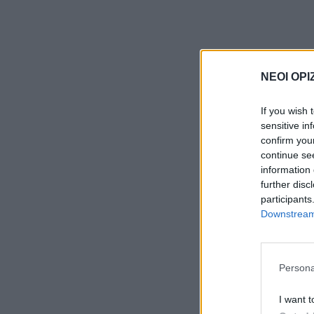
ΝΕΟΙ ΟΡΙ
If you wish 
sensitive in
confirm you
continue se
information 
further disc
participants
Downstream 
Persona
I want t