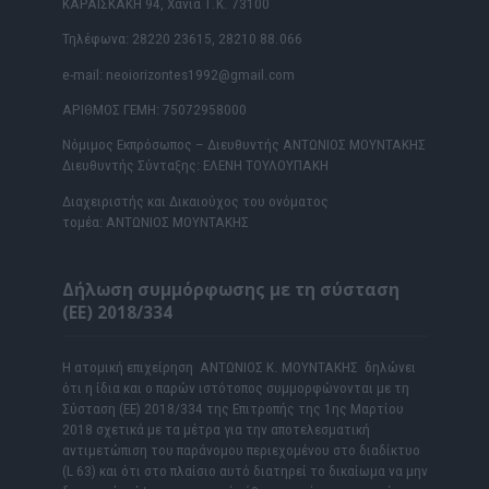
ΚΑΡΑΪΣΚΑΚΗ 94, Χανιά Τ.Κ. 73100
Τηλέφωνα: 28220 23615, 28210 88.066
e-mail: neoiorizontes1992@gmail.com
ΑΡΙΘΜΟΣ ΓΕΜΗ: 75072958000
Νόμιμος Εκπρόσωπος – Διευθυντής ΑΝΤΩΝΙΟΣ ΜΟΥΝΤΑΚΗΣ
Διευθυντής Σύνταξης: ΕΛΕΝΗ ΤΟΥΛΟΥΠΑΚΗ
Διαχειριστής και Δικαιούχος του ονόματος
τομέα: ΑΝΤΩΝΙΟΣ ΜΟΥΝΤΑΚΗΣ
Δήλωση συμμόρφωσης με τη σύσταση
(ΕΕ) 2018/334
Η ατομική επιχείρηση ΑΝΤΩΝΙΟΣ Κ. ΜΟΥΝΤΑΚΗΣ δηλώνει
ότι η ίδια και ο παρών ιστότοπος συμμορφώνονται με τη
Σύσταση (ΕΕ) 2018/334 της Επιτροπής της 1ης Μαρτίου
2018 σχετικά με τα μέτρα για την αποτελεσματική
αντιμετώπιση του παράνομου περιεχομένου στο διαδίκτυο
(L 63) και ότι στο πλαίσιο αυτό διατηρεί το δικαίωμα να μην