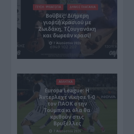
ΓΕΎΣΗ - ΨΥΧΑΓΩΓΊΑ
ΔΉΜΟΣ ΠΛΑΤΑΝΙΆ
Βούβες: Διήμερη
γιορτή κρασιού με
Ζωιδάκη, Τζουγανάκη
και δωρεάν κρασί!
7 Αυγούστου 2026
ΑΘΛΗΤΙΚΑ
Europa League: Η
Άντερλεχτ νίκησε 1-0
τον ΠΑΟΚ στην
Τούμπα κι όλα θα
κριθούν στις
Βρυξέλλες
7 Αυγούστου 2026