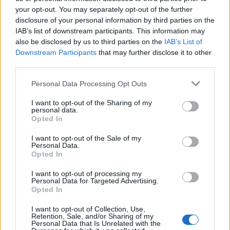
your opt-out. You may separately opt-out of the further
disclosure of your personal information by third parties on the
ΓΕΎΣΗ - ΨΥΧΑΓΩΓΊΑ
Σύκο: Το φρούτο με τα μυστικά που
IAB’s list of downstream participants. This information may
ίσως να μην γνωρίζεις
also be disclosed by us to third parties on the
IAB’s List of
Downstream Participants
that may further disclose it to other
6 Αυγούστου 2026 17:11
third parties.
Δημοφιλή αυτή την εβδομάδα
Personal Data Processing Opt Outs
I want to opt-out of the Sharing of my
personal data.
Opted In
I want to opt-out of the Sale of my
Personal Data.
Opted In
I want to opt-out of processing my
Personal Data for Targeted Advertising.
Opted In
I want to opt-out of Collection, Use,
Retention, Sale, and/or Sharing of my
Personal Data that Is Unrelated with the