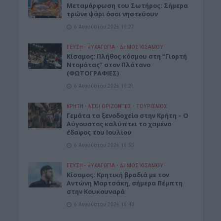
Μεταμόρφωση του Σωτήρος: Σήμερα
τρώνε ψάρι όσοι νηστεύουν
6 Αυγούστου 2026 19:27
ΓΕΎΣΗ - ΨΥΧΑΓΩΓΊΑ
•
ΔΉΜΟΣ ΚΙΣΆΜΟΥ
Κίσαμος: Πλήθος κόσμου στη “Γιορτή
Ντομάτας” στον Πλάτανο
(ΦΩΤΟΓΡΑΦΙΕΣ)
6 Αυγούστου 2026 19:21
ΚΡΗΤΗ
•
ΝΕΟΙ ΟΡΙΖΟΝΤΕΣ
•
ΤΟΥΡΙΣΜΟΣ
Γεμάτα τα ξενοδοχεία στην Κρήτη – Ο
Αύγουστος καλύπτει το χαμένο
έδαφος του Ιουλίου
6 Αυγούστου 2026 18:55
ΓΕΎΣΗ - ΨΥΧΑΓΩΓΊΑ
•
ΔΉΜΟΣ ΚΙΣΆΜΟΥ
Kίσαμος: Κρητική βραδιά με τον
Αντώνη Μαρτσάκη, σήμερα Πέμπτη
στην Κουκουναρά
6 Αυγούστου 2026 18:43