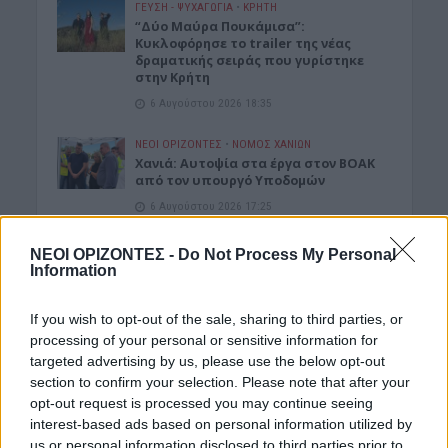
ΓΕΎΣΗ - ΨΥΧΑΓΩΓΊΑ
•
ΚΡΗΤΗ
“Δύο Μαύρα Πουκάμισα”:
Κυκλοφόρησε το trailer της νέας
δραματικής σειράς που γυρίστηκε
στην Κρήτη
6 Αυγούστου 2026 18:35
ΝΕΟΙ ΟΡΙΖΟΝΤΕΣ
•
ΝΟΜΌΣ ΧΑΝΊΩΝ
Χανιά: Αυτοψία στα έργα στον ΒΟΑΚ
από τον υπουργό Υποδομών
6 Αυγούστου 2026 17:25
ΕΛΛΑΔΑ
ΝΕΟΙ ΟΡΙΖΟΝΤΕΣ -
Do Not Process My Personal
Νέα ταυτότητα: Ποιους φορείς
Information
πρέπει να ενημερώσετε μετά την
εκδόσή της
If you wish to opt-out of the sale, sharing to third parties, or
6 Αυγούστου 2026 17:20
processing of your personal or sensitive information for
targeted advertising by us, please use the below opt-out
ΕΝΔΙΑΦΕΡΟΝΤΑ
section to confirm your selection. Please note that after your
Αυτά είναι τα δέντρα που βοηθούν
opt-out request is processed you may continue seeing
στην προστασία των σπιτιών μας
από τις φωτιές
interest-based ads based on personal information utilized by
us or personal information disclosed to third parties prior to
6 Αυγούστου 2026 17:16