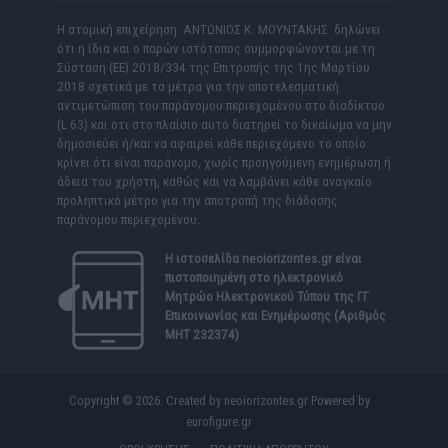
Η ατομική επιχείρηση ΑΝΤΩΝΙΟΣ Κ. ΜΟΥΝΤΑΚΗΣ δηλώνει
ότι η ίδια και ο παρών ιστότοπος συμμορφώνονται με τη
Σύσταση (ΕΕ) 2018/334 της Επιτροπής της 1ης Μαρτίου
2018 σχετικά με τα μέτρα για την αποτελεσματική
αντιμετώπιση του παράνομου περιεχομένου στο διαδίκτυο
(L 63) και ότι στο πλαίσιο αυτό διατηρεί το δικαίωμα να μην
δημοσιεύει ή/και να αφαιρεί κάθε περιεχόμενο το οποίο
κρίνει ότι είναι παράνομο, χωρίς προηγούμενη ενημέρωση ή
άδεια του χρήστη, καθώς και να λαμβάνει κάθε αναγκαίο
προληπτικό μέτρο για την αποτροπή της διάδοσης
παράνομου περιεχομένου.
Η ιστοσελίδα
neoiorizontes.gr
είναι
πιστοποιημένη στο ηλεκτρονικό
Μητρώο Ηλεκτρονικού Τύπου της ΓΓ
Επικοινωνίας και Ενημέρωσης (Αριθμός
ΜΗΤ 232374)
Copyright © 2026. Created by neoiorizontes.gr Powered by
eurofigure.gr