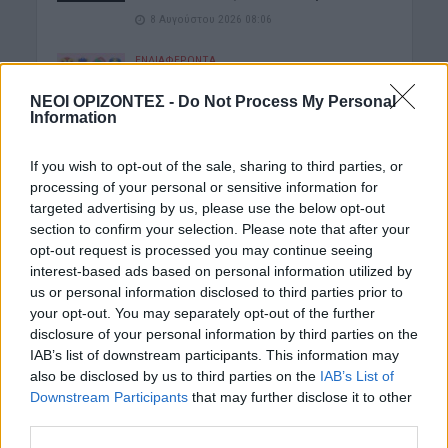
8 Αυγούστου 2026 08:06
ΕΝΔΙΑΦΕΡΟΝΤΑ
Tα ζώδια του Σαββάτου 8 Αυγούστου
ΝΕΟΙ ΟΡΙΖΟΝΤΕΣ -
Do Not Process My Personal
8 Αυγούστου 2026 08:03
Information
ΓΕΎΣΗ - ΨΥΧΑΓΩΓΊΑ
•
ΔΉΜΟΣ ΠΛΑΤΑΝΙΆ
Δήμος Πλατανιά: Συνεχίζονται οι
If you wish to opt-out of the sale, sharing to third parties, or
εκδηλώσεις “Πολιτιστικό Καλοκαίρι
processing of your personal or sensitive information for
2026, 16ο Φεστιβάλ ΓΗ-ΠΟΛΙΤΙΣΜΟΣ-
targeted advertising by us, please use the below opt-out
ΤΟΥΡΙΣΜΟΣ”
section to confirm your selection. Please note that after your
7 Αυγούστου 2026 21:54
opt-out request is processed you may continue seeing
interest-based ads based on personal information utilized by
Δημοφιλή αυτή την εβδομάδα
us or personal information disclosed to third parties prior to
your opt-out. You may separately opt-out of the further
disclosure of your personal information by third parties on the
IAB’s list of downstream participants. This information may
also be disclosed by us to third parties on the
IAB’s List of
Downstream Participants
that may further disclose it to other
third parties.