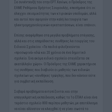
Σε συνέντευξή του στην ΕΡΤ Χανίων, ο Πρόεδρος της
ΕΛΜΕ Ρεθύμνου Χρήστος Σουρουλής, επεσήμανε ότι οι
έλεγχοι σεισμικότητας των κτιριακών υποδομών, αλλά
και αυτοί που αφορούν στην καλή λειτουργία των
ηλεκτρομηχανολογικών εγκαταστάσεων, είναι σπάνιοι.
Επίσης αναφέρθηκε στα μεγάλα προβλήματα στέγασης,
αλλά και στις απαράδεκτες συνθήκες λειτουργίας του
Ειδικού Σχολείου. «Τα παιδιά φιλοξενούνται
«προσωρινά» εδώ και 20 χρόνια σε ένα δημοτικό
σχολείο. Ένα ακόμα ειδικό σχολείο στεγάζεται σε
ακατάλληλο χώρο». Ο Πρόεδρος της ΕΛΜΕ χαρακτήρισε
τις συνθήκες που διαβιούν οι μαθητές των ειδικών
σχολείων ως «συνθήκες τρώγλης, που δεν κάνουν ούτε
για συμβατική εκπαίδευση.
Σοβαρά προβλήματα εντοπίζονται και στην
επαγγελματική εκπαίδευση, καθώς το 1ο ΕΠΑΛ είναι ένα
τεράστιο σχολείο 800 περίπου μαθητών, με αποτέλεσμα
να είναι αδύνατον να ελεγχθεί ή να γίνει σωστά το