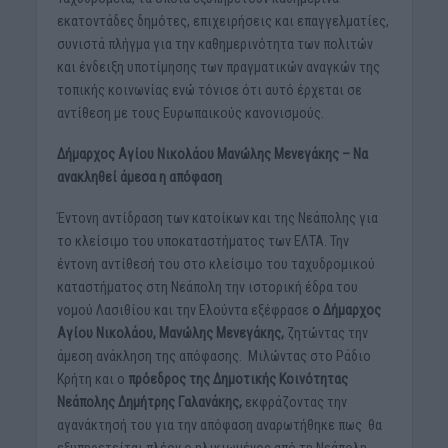
εκατοντάδες δημότες, επιχειρήσεις και επαγγελματίες,
συνιστά πλήγμα για την καθημερινότητα των πολιτών
και ένδειξη υποτίμησης των πραγματικών αναγκών της
τοπικής κοινωνίας ενώ τόνισε ότι αυτό έρχεται σε
αντίθεση με τους Ευρωπαικούς κανονισμούς.
Δήμαρχος Αγίου Νικολάου Μανώλης Μενεγάκης – Να
ανακληθεί άμεσα η απόφαση
Έντονη αντίδραση των κατοίκων και της Νεάπολης για
το κλείσιμο του υποκαταστήματος των ΕΛΤΑ. Την
έντονη αντίθεσή του στο κλείσιμο του ταχυδρομικού
καταστήματος στη Νεάπολη την ιστορική έδρα του
νομού Λασιθίου και την Ελούντα εξέφρασε
ο Δήμαρχος
Αγίου Νικολάου, Μανώλης Μενεγάκης,
ζητώντας την
άμεση ανάκληση της απόφασης. Μιλώντας στο Ράδιο
Κρήτη και ο
πρόεδρος της Δημοτικής Κοινότητας
Νεάπολης Δημήτρης Γαλανάκης,
εκφράζοντας την
αγανάκτησή του για την απόφαση αναρωτήθηκε πως θα