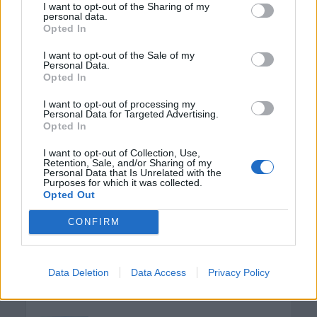
I want to opt-out of the Sharing of my
«Στιμαδόροι»: Οι παλιοί Κρητικοί
personal data.
που μπορούσαν να εκτιμήσουν τα
Opted In
πάντα!
6 Αυγούστου 2026 19:30
I want to opt-out of the Sale of my
Personal Data.
Opted In
ΓΕΎΣΗ - ΨΥΧΑΓΩΓΊΑ
Μεταμόρφωση του Σωτήρος: Σήμερα
I want to opt-out of processing my
τρώνε ψάρι όσοι νηστεύουν
Personal Data for Targeted Advertising.
6 Αυγούστου 2026 19:27
Opted In
ΓΕΎΣΗ - ΨΥΧΑΓΩΓΊΑ
•
ΔΉΜΟΣ ΚΙΣΆΜΟΥ
I want to opt-out of Collection, Use,
Retention, Sale, and/or Sharing of my
Κίσαμος: Πλήθος κόσμου στη “Γιορτή
Personal Data that Is Unrelated with the
Ντομάτας” στον Πλάτανο
Purposes for which it was collected.
(ΦΩΤΟΓΡΑΦΙΕΣ)
Opted Out
6 Αυγούστου 2026 19:21
CONFIRM
ΚΡΗΤΗ
•
ΝΕΟΙ ΟΡΙΖΟΝΤΕΣ
•
ΤΟΥΡΙΣΜΟΣ
Γεμάτα τα ξενοδοχεία στην Κρήτη – Ο
Αύγουστος καλύπτει το χαμένο
Data Deletion
Data Access
Privacy Policy
έδαφος του Ιουλίου
6 Αυγούστου 2026 18:55