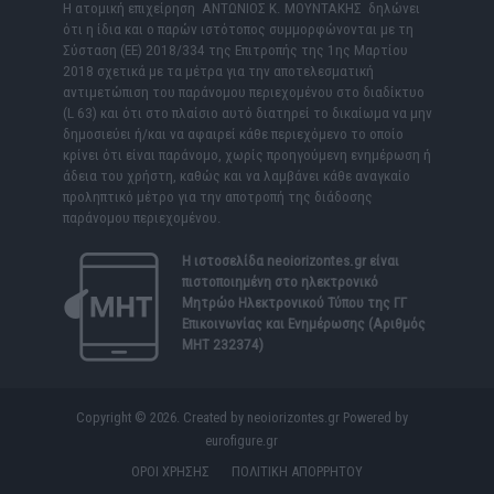
Η ατομική επιχείρηση ΑΝΤΩΝΙΟΣ Κ. ΜΟΥΝΤΑΚΗΣ δηλώνει
ότι η ίδια και ο παρών ιστότοπος συμμορφώνονται με τη
Σύσταση (ΕΕ) 2018/334 της Επιτροπής της 1ης Μαρτίου
2018 σχετικά με τα μέτρα για την αποτελεσματική
αντιμετώπιση του παράνομου περιεχομένου στο διαδίκτυο
(L 63) και ότι στο πλαίσιο αυτό διατηρεί το δικαίωμα να μην
δημοσιεύει ή/και να αφαιρεί κάθε περιεχόμενο το οποίο
κρίνει ότι είναι παράνομο, χωρίς προηγούμενη ενημέρωση ή
άδεια του χρήστη, καθώς και να λαμβάνει κάθε αναγκαίο
προληπτικό μέτρο για την αποτροπή της διάδοσης
παράνομου περιεχομένου.
Η ιστοσελίδα
neoiorizontes.gr
είναι
πιστοποιημένη στο ηλεκτρονικό
Μητρώο Ηλεκτρονικού Τύπου της ΓΓ
Επικοινωνίας και Ενημέρωσης (Αριθμός
ΜΗΤ 232374)
Copyright © 2026. Created by neoiorizontes.gr Powered by
eurofigure.gr
ΟΡΟΙ ΧΡΗΣΗΣ
ΠΟΛΙΤΙΚΗ ΑΠΟΡΡΗΤΟΥ