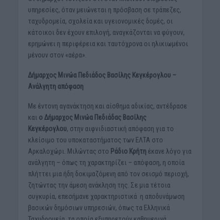
υπηρεσίες, όταν μειώνεται η πρόσβαση σε τράπεζες,
ταχυδρομεία, σχολεία και υγειονομικές δομές, οι
κάτοικοι δεν έχουν επιλογή, αναγκάζονται να φύγουν,
ερημώνει η περιφέρεια και ταυτόχρονα οι ηλικιωμένοι
μένουν στον «αέρα».
Δήμαρχος Μινώα Πεδιάδος Βασίλης Κεγκέρογλου –
Ανάλγητη απόφαση
Με έντονη αγανάκτηση και αίσθημα αδικίας, αντέδρασε
και
ο Δήμαρχος Μινώα Πεδιάδας Βασίλης
Κεγκέρογλου
, στην αιφνιδιαστική απόφαση για το
κλείσιμο του υποκαταστήματος των ΕΛΤΑ στο
Αρκαλοχώρι. Μιλώντας στο
Ράδιο Κρήτη
έκανε λόγο για
ανάλγητη – όπως τη χαρακτηρίζει – απόφαση, η οποία
πλήττει μια ήδη δοκιμαζόμενη από τον σεισμό περιοχή,
ζητώντας την άμεση ανάκληση της. Σε μια τέτοια
συγκυρία, επεσήμανε χαρακτηριστικά η αποδυνάμωση
βασικών δημόσιων υπηρεσιών, όπως τα Ελληνικά
Ταχυδρομεία, τα οποία εξυπηρετούν καθημερινά