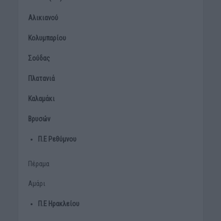
Αλικιανού
Κολυμπαρίου
Σούδας
Πλατανιά
Καλαμάκι
Βρυσών
Π.Ε Ρεθύμνου
Πέραμα
Αμάρι
Π.Ε Ηρακλείου