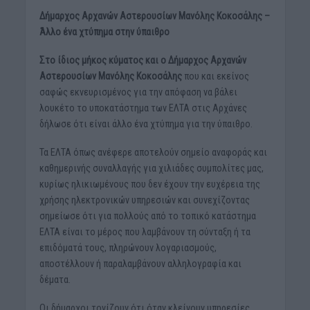
Δήμαρχος Αρχανών Αστερουσίων Μανόλης Κοκοσάλης –
Άλλο ένα χτύπημα στην ύπαιθρο
Στο ίδιος μήκος κύματος και ο Δήμαρχος Αρχανών
Αστερουσίων Μανόλης Κοκοσάλης
που και εκείνος
σαφώς εκνευρισμένος για την απόφαση να βάλει
λουκέτο το υποκατάστημα των ΕΛΤΑ στις Αρχάνες
δήλωσε ότι είναι άλλο ένα χτύπημα για την ύπαιθρο.
Τα ΕΛΤΑ όπως ανέφερε αποτελούν σημείο αναφοράς και
καθημερινής συναλλαγής για χιλιάδες συμπολίτες μας,
κυρίως ηλικιωμένους που δεν έχουν την ευχέρεια της
χρήσης ηλεκτρονικών υπηρεσιών και συνεχίζοντας
σημείωσε ότι για πολλούς από το τοπικό κατάστημα
ΕΛΤΑ είναι το μέρος που λαμβάνουν τη σύνταξη ή τα
επιδόματά τους, πληρώνουν λογαριασμούς,
αποστέλλουν ή παραλαμβάνουν αλληλογραφία και
δέματα.
Οι δήμαρχοι τονίζουν ότι όταν κλείνουν υπηρεσίες