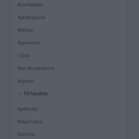
Αγία Βαρβάρα
Αρκαλοχωρίου
Μαλλίων
Χερσονήσου
Γαζίου
Νέας Αλικαρνασσού
Αρχανών
Π.Ε Λασιθίου
Ιεράπετρας
Μακρύ Γιαλού
Ελούντας