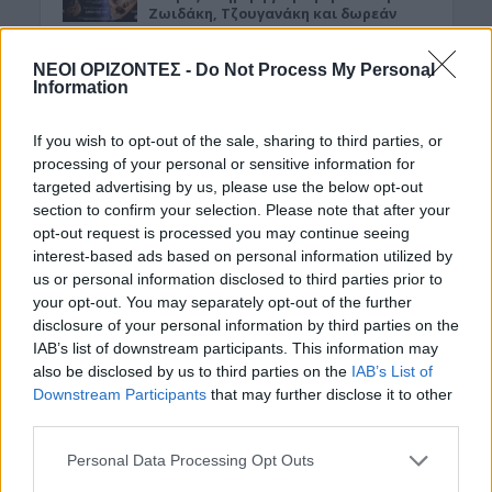
Ζωιδάκη, Τζουγανάκη και δωρεάν
κρασί!
7 Αυγούστου 2026 08:08
ΝΕΟΙ ΟΡΙΖΟΝΤΕΣ -
Do Not Process My Personal
Information
ΑΘΛΗΤΙΚΑ
Europa League: Η Άντερλεχτ νίκησε 1-0
If you wish to opt-out of the sale, sharing to third parties, or
τον ΠΑΟΚ στην Τούμπα κι όλα θα
processing of your personal or sensitive information for
κριθούν στις Βρυξέλλες
targeted advertising by us, please use the below opt-out
7 Αυγούστου 2026 07:46
section to confirm your selection. Please note that after your
opt-out request is processed you may continue seeing
ΕΝΔΙΑΦΕΡΟΝΤΑ
interest-based ads based on personal information utilized by
Tα ζώδια της Παρασκευής 7
Αυγούστου
us or personal information disclosed to third parties prior to
your opt-out. You may separately opt-out of the further
7 Αυγούστου 2026 07:43
disclosure of your personal information by third parties on the
IAB’s list of downstream participants. This information may
ΕΝΔΙΑΦΕΡΟΝΤΑ
also be disclosed by us to third parties on the
IAB’s List of
Τζόκερ: Αυτοί είναι οι τυχεροί αριθμοί
που κερδίζουν πάνω από 2 εκατ.
Downstream Participants
that may further disclose it to other
ευρώ
third parties.
7 Αυγούστου 2026 07:39
Personal Data Processing Opt Outs
ΚΡΗΤΗ
•
ΜΑΤΙΕΣ ΣΤΟ ΠΑΡΕΛΘΟΝ