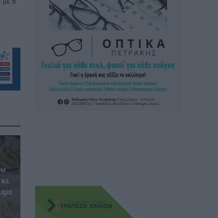
 με 6
ου
 κι
υμε