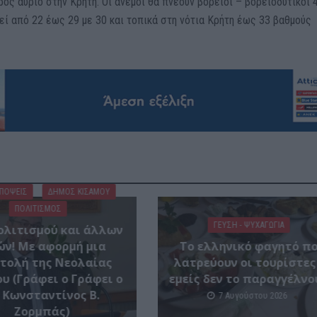
ός αύριο στην Κρήτη. Οι άνεμοι θα πνέουν βόρειοι – βορειοδυτικοί 4
ί από 22 έως 29 με 30 και τοπικά στη νότια Κρήτη έως 33 βαθμούς
ΑΠΟΨΕΙΣ
ΔΉΜΟΣ ΚΙΣΆΜΟΥ
ΠΟΛΙΤΙΣΜΟΣ
ΓΕΎΣΗ - ΨΥΧΑΓΩΓΊΑ
ολιτισμού και άλλων
ών! Mε αφορμή μια
Το ελληνικό φαγητό π
τολή της Νεολαίας
λατρεύουν οι τουρίστες
υ (Γράφει ο Γράφει ο
εμείς δεν το παραγγέλνο
 Κωνσταντίνος Β.
7 Αυγούστου 2026
Ζορμπάς)