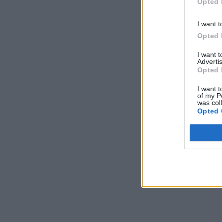
Opted 
I want t
Opted 
I want 
Advertis
Opted 
I want t
of my P
was col
Opted 