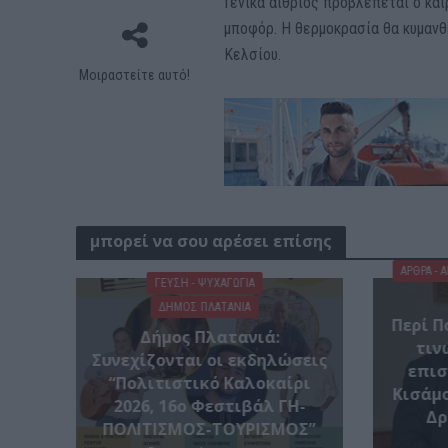
Γενικά αίθριος προβλέπεται ο καιρ
μποφόρ. Η θερμοκρασία θα κυμανθε
Κελσίου.
Μοιραστείτε αυτό!
μπορεί να σου αρέσει επίσης
ΑΡΘΡΑ - 
ΓΕΎΣΗ - ΨΥΧΑΓΩΓΊΑ
ΔΉΜΟΣ ΠΛΑΤΑΝΙΆ
Περί Π
Δήμος Πλατανιά:
τιν
Συνεχίζονται οι εκδηλώσεις
επισ
“Πολιτιστικό Καλοκαίρι
Κισάμο
2026, 16ο Φεστιβάλ ΓΗ-
Δρ
ΠΟΛΙΤΙΣΜΟΣ-ΤΟΥΡΙΣΜΟΣ”