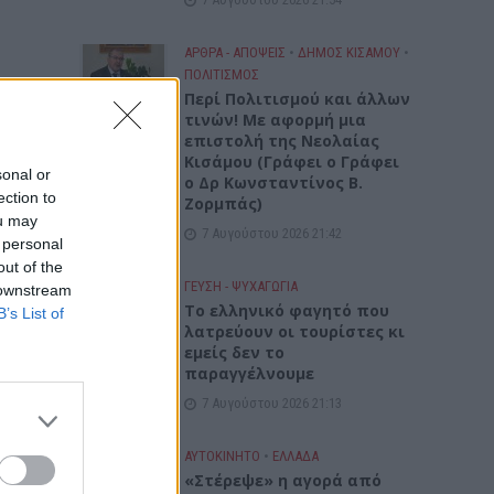
ΑΡΘΡΑ - ΑΠΟΨΕΙΣ
•
ΔΉΜΟΣ ΚΙΣΆΜΟΥ
•
ΠΟΛΙΤΙΣΜΟΣ
Περί Πολιτισμού και άλλων
τινών! Mε αφορμή μια
επιστολή της Νεολαίας
Κισάμου (Γράφει ο Γράφει
sonal or
ο Δρ Κωνσταντίνος Β.
ection to
Ζορμπάς)
ou may
7 Αυγούστου 2026 21:42
 personal
out of the
ΓΕΎΣΗ - ΨΥΧΑΓΩΓΊΑ
 downstream
Το ελληνικό φαγητό που
B’s List of
λατρεύουν οι τουρίστες κι
εμείς δεν το
παραγγέλνουμε
7 Αυγούστου 2026 21:13
ΑΥΤΟΚΙΝΗΤΟ
•
ΕΛΛΑΔΑ
«Στέρεψε» η αγορά από