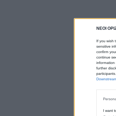
ΝΕΟΙ ΟΡΙ
If you wish 
sensitive in
confirm you
continue se
information 
further disc
participants
Downstream 
Persona
I want t