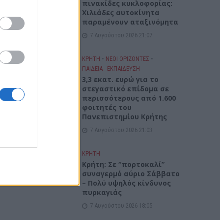
πινακίδες κυκλοφορίας:
Χιλιάδες αυτοκίνητα
παραμένουν αταξινόμητα
7 Αυγούστου 2026 21:07
ΚΡΗΤΗ
•
ΝΕΟΙ ΟΡΙΖΟΝΤΕΣ
•
ΠΑΙΔΕΙΑ - ΕΚΠΑΙΔΕΥΣΗ
3,3 εκατ. ευρώ για το
στεγαστικό επίδομα σε
περισσότερους από 1.600
φοιτητές του
Πανεπιστημίου Κρήτης
7 Αυγούστου 2026 21:03
ΚΡΗΤΗ
Κρήτη: Σε “πορτοκαλί”
συναγερμό αύριο Σάββατο
– Πολύ υψηλός κίνδυνος
πυρκαγιάς
7 Αυγούστου 2026 18:05