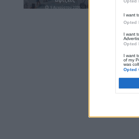
αφίξεις
Opted 
9 Αυγούστου 2026
I want t
Opted 
I want 
Advertis
Opted 
I want t
of my P
was col
Opted 