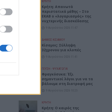
ΚΡΗΤΗ
Κρήτη: Απανωτά
περιστατικά μέθης – Στο
ΕΚΑΒ ο «λογαριασμός» της
νυχτερινής διασκέδασης
9 Αυγούστου 2026 11:47
ΔΉΜΟΣ ΚΙΣΆΜΟΥ
Κίσαμος: Σύλληψη
32χρονου για κλοπές
9 Αυγούστου 2026 11:41
ΓΕΎΣΗ - ΨΥΧΑΓΩΓΊΑ
Φραγκόσυκα: Έξι
σημαντικοί λόγοι για να τα
βάλουμε στη διατροφή μας
9 Αυγούστου 2026 10:25
ΚΡΗΤΗ
Κρήτη: Ο καιρός της