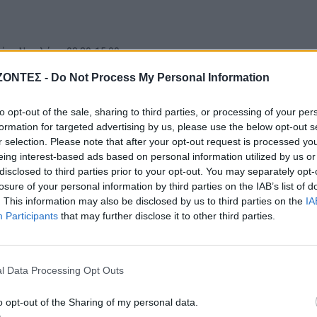
ίου Νικολάου, 08:30-15:00
ΖΟΝΤΕΣ -
Do Not Process My Personal Information
to opt-out of the sale, sharing to third parties, or processing of your per
formation for targeted advertising by us, please use the below opt-out s
r selection. Please note that after your opt-out request is processed y
eing interest-based ads based on personal information utilized by us or
disclosed to third parties prior to your opt-out. You may separately opt-
losure of your personal information by third parties on the IAB’s list of
. This information may also be disclosed by us to third parties on the
IA
Participants
that may further disclose it to other third parties.
ΝΟΜΌΣ ΧΑΝΊΩΝ
ΛΛΑΔΑ
ΟΙΚΟΝΟΜΙΑ
Τρόμος στο κέντρο τω
ένη σύνταξη στα 62:
Χανίων: 24χρονος κλείδ
l Data Processing Opt Outs
κερδίζουν έως 86.000
17χρονη στο σπίτι του – 
ευρώ
έσωσαν οι φωνές της!
o opt-out of the Sharing of my personal data.
9 Αυγούστου 2026
9 Αυγούστου 2026