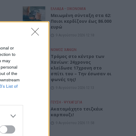
ΕΛΛΑΔΑ
•
ΟΙΚΟΝΟΜΙΑ
Μειωμένη σύνταξη στα 62:
Ποιοι κερδίζουν έως 86.000
ευρώ
9 Αυγούστου 2026 12:18
sonal or
ΝΟΜΌΣ ΧΑΝΊΩΝ
ection to
Τρόμος στο κέντρο των
ou may
Χανίων: 24χρονος
 personal
κλείδωσε 17χρονη στο
σπίτι του – Την έσωσαν οι
out of the
φωνές της!
 downstream
B’s List of
9 Αυγούστου 2026 12:13
ΓΕΎΣΗ - ΨΥΧΑΓΩΓΊΑ
ν
Ακαταμάχητο τσιζκέικ
ωσε
καρπουζι!
Την
9 Αυγούστου 2026 11:58