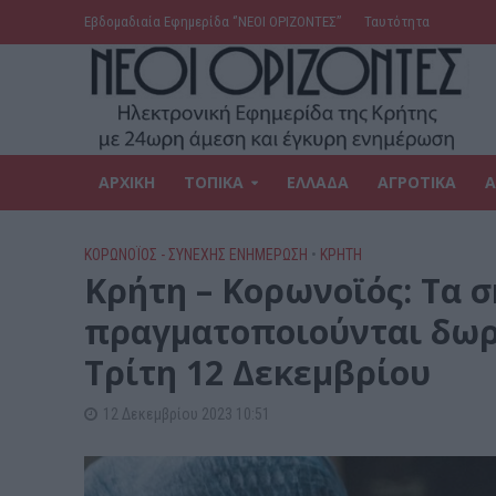
Εβδομαδιαία Εφημερίδα ‘’ΝΕΟΙ ΟΡΙΖΟΝΤΕΣ’’
Ταυτότητα
ΑΡΧΙΚΗ
ΤΟΠΙΚΑ
ΕΛΛΑΔΑ
ΑΓΡΟΤΙΚΑ
Α
ΚΟΡΩΝΟΪΟΣ - ΣΥΝΕΧΗΣ ΕΝΗΜΕΡΩΣΗ
•
ΚΡΗΤΗ
Κρήτη – Κορωνοϊός: Τα 
πραγματοποιούνται δωρε
Τρίτη 12 Δεκεμβρίου
12 Δεκεμβρίου 2023 10:51