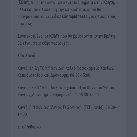
(
ΕΟΔΥ
), θα βρίσκονται σε κεντρικά σημεία στην
Κρήτη
,
αλλά και σε ολόκληρη την επικράτεια, όπου θα
πραγματοποιούνται
δωρεάν rapid tests
για όλους τους
πολίτες.
Συγκεκριμένα, οι
ΚΟΜΥ
που θα βρίσκονται στην
Κρήτη
,
θα είναι στις εξής περιοχές:
Στα Χανιά
Χανιά, 1η 2η ΤΟΜΥ Χανίων, παλιό Νοσοκομείο Χανίων,
Καποδιστρίου και Δραγούμη, 08:30-15:00
Χανιά, 08:30-15:00 Αύλειος χώρος 1ου Κέντρου Υγείας
Χανίων, Λεωφόρος Καραμανλή 99, 08:30-15:00
Χανιά, Γ.Ν Χανίων “Άγιος Γεώργιος”, (ΤΕΠ Covid), 08:30-
14:30
Στο Ρέθυμνο