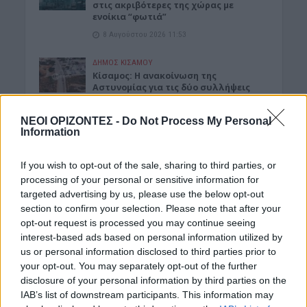
στις ακριβότερες της χώρας με
ενοίκια “φωτιά”
8 Αυγούστου 2026 11:53
ΔΉΜΟΣ ΚΙΣΆΜΟΥ
Κίσαμος: Η ανακοίνωση της
Αστυνομίας για τις δύο συλλήψεις
στο Λαφονήσι
8 Αυγούστου 2026 11:42
ΝΕΟΙ ΟΡΙΖΟΝΤΕΣ -
Do Not Process My Personal
Information
ΔΙΆΦΟΡΑ
Κίσαμος: «Η πρώτη μας νύχτα» – Μια
If you wish to opt-out of the sale, sharing to third parties, or
ξεχωριστή μουσικοθεατρική
processing of your personal or sensitive information for
παράσταση
targeted advertising by us, please use the below opt-out
8 Αυγούστου 2026 08:30
section to confirm your selection. Please note that after your
opt-out request is processed you may continue seeing
ΓΕΎΣΗ - ΨΥΧΑΓΩΓΊΑ
•
ΔΉΜΟΣ ΚΙΣΆΜΟΥ
interest-based ads based on personal information utilized by
Kίσαμος: Κρητική βραδιά με τον Νίκο
us or personal information disclosed to third parties prior to
Ζωιδάκη στα Τοπόλια
your opt-out. You may separately opt-out of the further
8 Αυγούστου 2026 08:25
disclosure of your personal information by third parties on the
IAB’s list of downstream participants. This information may
Δημοφιλή αυτή την εβδομάδα