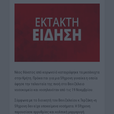
Νέος θάνατος από κορωνοϊό καταγράφηκε τα μεσάνυχτα
στην Κρήτη. Πρόκειται για μια 59χρονη γυναίκα η οποία
άφησε την τελευταία της πνοή στο Βενιζέλειο
νοσοκομείο και νοσηλευόταν από τις 19 Νοεμβρίου.
Σύμφωνα με το διοικητή του Βενιζελείου κ.Τερζάκη «η
59χρονη δεν είχε υποκείμενα νοσήματα. Η 59χρονη
παρουσίασε αρρυθμίες και κολπική μαρμαρυγή.