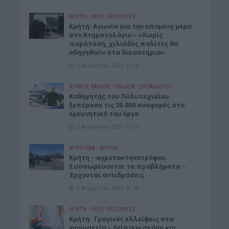
ΚΡΗΤΗ
•
ΝΕΟΙ ΟΡΙΖΟΝΤΕΣ
Kρήτη: Αγωνία για την επόμενη μέρα
στο Κτηματολόγιο – «Χωρίς
παράταση, χιλιάδες πολίτες θα
οδηγηθούν στα δικαστήρια»
5 Αυγούστου 2026 16:56
ΝΟΜΌΣ ΧΑΝΊΩΝ
•
ΠΑΙΔΕΙΑ - ΕΚΠΑΙΔΕΥΣΗ
Καθηγητής του Πολυτεχνείου
ξεπέρασε τις 20.000 αναφορές στο
ερευνητικό του έργο
5 Αυγούστου 2026 16:53
ΑΓΡΟΤΙΚΑ
•
ΚΡΗΤΗ
Κρήτη – αγροτοκτηνοτρόφοι:
Συσσωρεύονται τα προβλήματα –
Έρχονται αντιδράσεις
5 Αυγούστου 2026 16:48
ΚΡΗΤΗ
•
ΝΕΟΙ ΟΡΙΖΟΝΤΕΣ
Κρήτη: Τραγικές ελλείψεις στα
φαρμακεία – Λείπουν ακόμη και