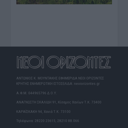
ΑΝΤΩΝΙΟΣ Κ. ΜΟΥΝΤΑΚΗΣ ΕΦΗΜΕΡΙΔΑ ΝΕΟΙ ΟΡΙΖΟΝΤΕΣ
ΚΡΗΤΗΣ ΕΝΗΜΕΡΩΤΙΚΗ ΙΣΤΟΣΕΛΙΔΑ: neoiorizontes.gr
Α.Φ.Μ. 044965796 Δ.Ο.Υ.
ΑΝΑΓΝΩΣΤΗ ΣΚΑΛΙΔΗ 91, Κίσαμος Χανίων Τ.Κ. 73400
ΚΑΡΑΪΣΚΑΚΗ 94, Χανιά Τ.Κ. 73100
Τηλέφωνα: 28220 23615, 28210 88.066