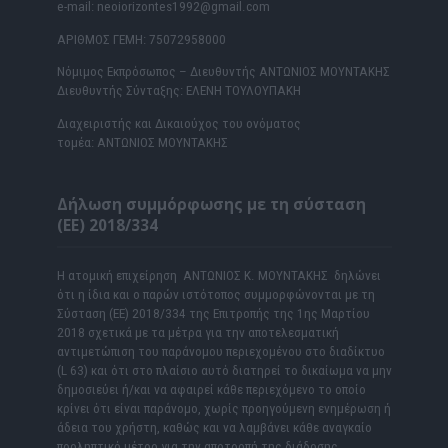
e-mail: neoiorizontes1992@gmail.com
ΑΡΙΘΜΟΣ ΓΕΜΗ: 75072958000
Νόμιμος Εκπρόσωπος – Διευθυντής ΑΝΤΩΝΙΟΣ ΜΟΥΝΤΑΚΗΣ
Διευθυντής Σύνταξης: ΕΛΕΝΗ ΤΟΥΛΟΥΠΑΚΗ
Διαχειριστής και Δικαιούχος του ονόματος
τομέα: ΑΝΤΩΝΙΟΣ ΜΟΥΝΤΑΚΗΣ
Δήλωση συμμόρφωσης με τη σύσταση
(ΕΕ) 2018/334
Η ατομική επιχείρηση ΑΝΤΩΝΙΟΣ Κ. ΜΟΥΝΤΑΚΗΣ δηλώνει
ότι η ίδια και ο παρών ιστότοπος συμμορφώνονται με τη
Σύσταση (ΕΕ) 2018/334 της Επιτροπής της 1ης Μαρτίου
2018 σχετικά με τα μέτρα για την αποτελεσματική
αντιμετώπιση του παράνομου περιεχομένου στο διαδίκτυο
(L 63) και ότι στο πλαίσιο αυτό διατηρεί το δικαίωμα να μην
δημοσιεύει ή/και να αφαιρεί κάθε περιεχόμενο το οποίο
κρίνει ότι είναι παράνομο, χωρίς προηγούμενη ενημέρωση ή
άδεια του χρήστη, καθώς και να λαμβάνει κάθε αναγκαίο
προληπτικό μέτρο για την αποτροπή της διάδοσης