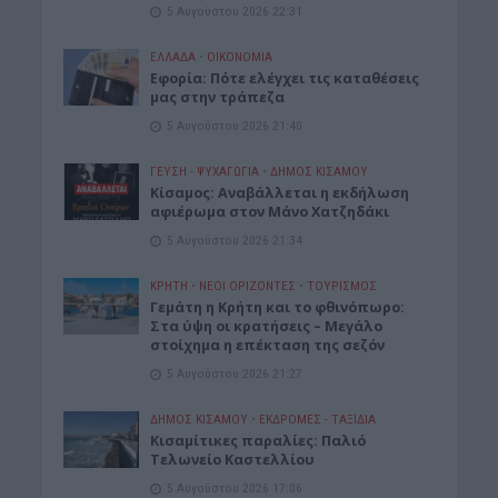
5 Αυγούστου 2026 22:31
ΕΛΛΑΔΑ
•
ΟΙΚΟΝΟΜΙΑ
Εφορία: Πότε ελέγχει τις καταθέσεις
μας στην τράπεζα
5 Αυγούστου 2026 21:40
ΓΕΎΣΗ - ΨΥΧΑΓΩΓΊΑ
•
ΔΉΜΟΣ ΚΙΣΆΜΟΥ
Κίσαμος: Αναβάλλεται η εκδήλωση
αφιέρωμα στον Μάνο Χατζηδάκι
5 Αυγούστου 2026 21:34
ΚΡΗΤΗ
•
ΝΕΟΙ ΟΡΙΖΟΝΤΕΣ
•
ΤΟΥΡΙΣΜΟΣ
Γεμάτη η Κρήτη και το φθινόπωρο:
Στα ύψη οι κρατήσεις – Μεγάλο
στοίχημα η επέκταση της σεζόν
5 Αυγούστου 2026 21:27
ΔΉΜΟΣ ΚΙΣΆΜΟΥ
•
ΕΚΔΡΟΜΈΣ - ΤΑΞΊΔΙΑ
Kισαμίτικες παραλίες: Παλιό
Τελωνείο Καστελλίου
5 Αυγούστου 2026 17:06