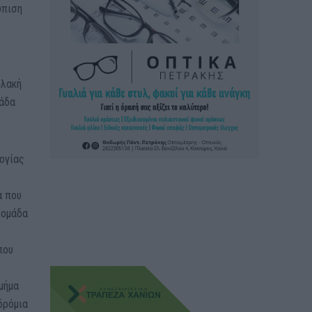
ώπιση
υλακή
λάδα
ογίας
α που
 ομάδα
που
μήμα
δρόμια