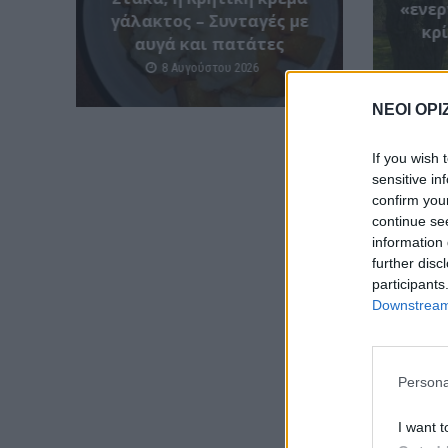
«ενερ
γάλακτος – Συνταγές με
κρί
αυγά και πατάτες
8 Αυγούστου 2026
ΝΕΟΙ ΟΡΙ
If you wish 
sensitive in
confirm you
continue se
information 
further disc
participants
Downstream 
Persona
I want t