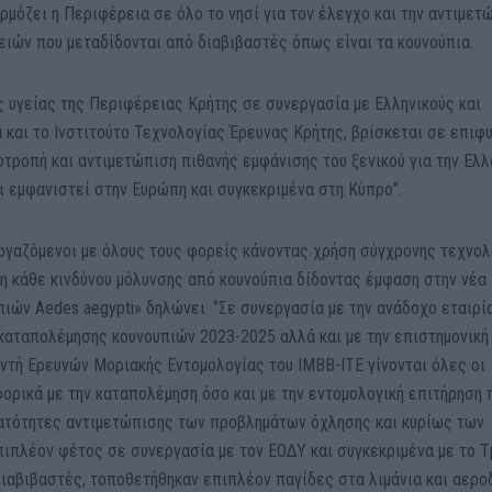
μόζει η Περιφέρεια σε όλο το νησί για τον έλεγχο και την αντιμετ
ιών που μεταδίδονται από διαβιβαστές όπως είναι τα κουνούπια.
ς υγείας της Περιφέρειας Κρήτης σε συνεργασία με Ελληνικούς και
 και το Ινστιτούτο Τεχνολογίας Έρευνας Κρήτης, βρίσκεται σε επιφ
οτροπή και αντιμετώπιση πιθανής εμφάνισης του ξενικού για την Ελ
ει εμφανιστεί στην Ευρώπη και συγκεκριμένα στη Κύπρο’’.
ργαζόμενοι με όλους τους φορείς κάνοντας χρήση σύγχρονης τεχνολ
ση κάθε κινδύνου μόλυνσης από κουνούπια δίδοντας έμφαση στην νέα
πιών Aedes aegypti» δηλώνει. ‘’Σε συνεργασία με την ανάδοχο εταιρί
καταπολέμησης κουνουπιών 2023-2025 αλλά και με την επιστημονική
υντή Ερευνών Μοριακής Εντομολογίας του ΙΜΒΒ-ΙΤΕ γίνονται όλες οι
ορικά με την καταπολέμηση όσο και με την εντομολογική επιτήρηση 
νατότητες αντιμετώπισης των προβλημάτων όχλησης και κυρίως των
πιπλέον φέτος σε συνεργασία με τον ΕΟΔΥ και συγκεκριμένα με το Τ
ιαβιβαστές, τοποθετήθηκαν επιπλέον παγίδες στα λιμάνια και αερο