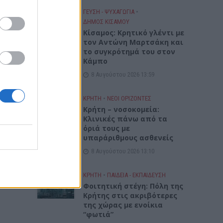
ΓΕΎΣΗ - ΨΥΧΑΓΩΓΊΑ
•
ΔΉΜΟΣ ΚΙΣΆΜΟΥ
Kίσαμος: Κρητικό γλέντι με
τον Αντώνη Μαρτσάκη και
το συγκρότημά του στον
Κάμπο
8 Αυγούστου 2026 13:59
ΚΡΗΤΗ
•
ΝΕΟΙ ΟΡΙΖΟΝΤΕΣ
Κρήτη – νοσοκομεία:
Κλινικές πάνω από τα
όριά τους με
υπαράριθμους ασθενείς
8 Αυγούστου 2026 13:10
ΚΡΗΤΗ
•
ΠΑΙΔΕΙΑ - ΕΚΠΑΙΔΕΥΣΗ
Φοιτητική στέγη: Πόλη της
Κρήτης στις ακριβότερες
της χώρας με ενοίκια
“φωτιά”