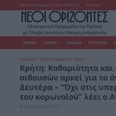
Εβδομαδιαία Εφημερίδα ‘’ΝΕΟΙ ΟΡΙΖΟΝΤΕΣ’’
Ταυτότητα
ΑΡΧΙΚΗ
ΤΟΠΙΚΑ
ΕΛΛΑΔΑ
ΑΓΡΟΤΙΚΑ
Α
ΚΟΡΩΝΟΪΟΣ - ΣΥΝΕΧΗΣ ΕΝΗΜΕΡΩΣΗ
•
ΚΡΗΤΗ
Κρήτη: Καθαριότητα και
αιθουσών αρκεί για το 
Δευτέρα – “Όχι στις υπ
του κορωνοϊού” λέει ο
4 Ιανουαρίου 2024 13:16