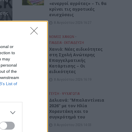
«ενεργοί αγρότες» – Τι θα
κρίνει τις αγροτικές
σης
ενισχύσεις
8 Αυγούστου 2026 16:27
ΝΟΜΌΣ ΧΑΝΊΩΝ
•
ΠΑΙΔΕΙΑ - ΕΚΠΑΙΔΕΥΣΗ
sonal or
Χανιά: Νέες ειδικότητες
ection to
στη Σχολή Ανώτερης
ou may
Επαγγελματικής
 personal
Κατάρτισης – Οι
ειδικότητες
out of the
 downstream
8 Αυγούστου 2026 16:19
B’s List of
ΓΕΎΣΗ - ΨΥΧΑΓΩΓΊΑ
Δελιανά: “Μπαλαντίνεια
2026” με τον Ηλία
Χορευτάκη και το
συγκρότημά του
8 Αυγούστου 2026 14:03