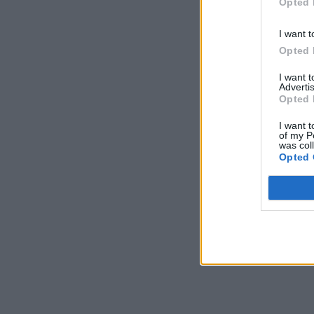
Opted 
I want t
Opted 
I want 
Advertis
Opted 
I want t
of my P
was col
Opted 