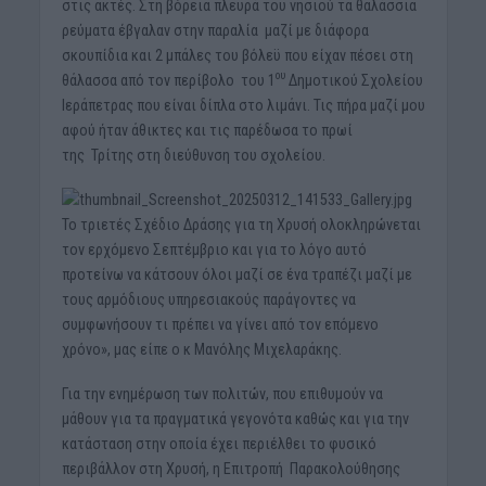
στις ακτές. Στη βόρεια πλευρά του νησιού τα θαλάσσια
ρεύματα έβγαλαν στην παραλία μαζί με διάφορα
σκουπίδια και 2 μπάλες του βόλεϋ που είχαν πέσει στη
ου
θάλασσα από τον περίβολο του 1
Δημοτικού Σχολείου
Ιεράπετρας που είναι δίπλα στο λιμάνι. Τις πήρα μαζί μου
αφού ήταν άθικτες και τις παρέδωσα το πρωί
της Τρίτης στη διεύθυνση του σχολείου.
Το τριετές Σχέδιο Δράσης για τη Χρυσή ολοκληρώνεται
τον ερχόμενο Σεπτέμβριο και για το λόγο αυτό
προτείνω να κάτσουν όλοι μαζί σε ένα τραπέζι μαζί με
τους αρμόδιους υπηρεσιακούς παράγοντες να
συμφωνήσουν τι πρέπει να γίνει από τον επόμενο
χρόνο», μας είπε ο κ Μανόλης Μιχελαράκης.
Για την ενημέρωση των πολιτών, που επιθυμούν να
μάθουν για τα πραγματικά γεγονότα καθώς και για την
κατάσταση στην οποία έχει περιέλθει το φυσικό
περιβάλλον στη Χρυσή, η Επιτροπή Παρακολούθησης