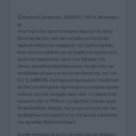
«Η αυτοψία στην προστατευόμενη περιοχή της νήσου
Χρυσή Ιεράπετρας, από τακτικά μέλη της επιτροπής
παρακολούθησης και εφαρμογής του Σχεδίου Δράσης,
έγινε ώστε να συμπέσει με την έναρξη του ερευνητικού
έργου της διερεύνησης των αιτιών ξήρανσης του
δάσους άρκευθου(κεδροδάσους) και την πρόταση των
κατάλληλων μέτρων για την αντιμετώπιση της, από τον
ΕΛ.Γ.Ο. ΔΗΜΗΤΡΑ. Επιστημονικό προσωπικό τοποθέτησε
παγίδες στα δέντρα και πήρε δείγματα για εργαστηριακή
ανάλυση, έχοντας καταρχήν πάρει όλες τις απαραίτητες
εγκρίσεις από το ΥΠΕΝ και τις αρμόδιες τοπικές αρχές.
Θα ακολουθήσει έλεγχος της φυτρωτικότητας και των
προβλημάτων που εμφανίζονται στη φυσική αναγέννηση
των άρκευθων (θαλασσόκεδρων).
Σε κάθε επίσκεψη σε αυτόν τον πολύτιμο και ευάλωτο