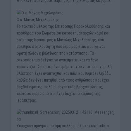
Αποκεντρωμένης Διοίκησης Κρήτης κ Μαρίας Κοζυράκη.
Ο κ. Μάνος Μιχελαράκης
Το τακτικό μέλος της Επιτροπής Παρακολούθησης και
πρόεδρος του Σωματείου καταστηματαρχών καφέ και
εστίασης Ιεράπετρας κ Μανόλης Μιχελαράκης, που
βρέθηκε στη Χρυσή τη Δευτέρα μας είπε ότι, «είναι
ορατή πλέον η βελτίωση της κατάστασης . Το
οικοσύστημα δείχνει να ανακάμπτει και να ξανα
πρασινίζει . Σε ορισμένα τμήματα του νησιού η χαμηλή
βλάστηση έχει αναπτυχθεί και πάλι και θυμίζει λιβάδι,
καθώς δεν έχει πατηθεί από τους ανθρώπους και έχει
δεχθεί εφέτος πολύ ευεργετικές βροχοπτώσεις,
περισσότερες από ότι έχει δεχτεί ο κάμπος της
Ιεράπετρας.
Υπάρχουν πράγματι ακόμη πολλά μπάζα και σκουπίδια