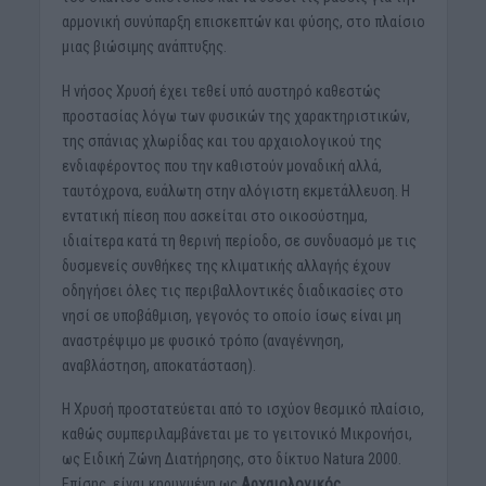
αρμονική συνύπαρξη επισκεπτών και φύσης, στο πλαίσιο
μιας βιώσιμης ανάπτυξης.
Η νήσος Χρυσή έχει τεθεί υπό αυστηρό καθεστώς
προστασίας λόγω των φυσικών της χαρακτηριστικών,
της σπάνιας χλωρίδας και του αρχαιολογικού της
ενδιαφέροντος που την καθιστούν μοναδική αλλά,
ταυτόχρονα, ευάλωτη στην αλόγιστη εκμετάλλευση. Η
εντατική πίεση που ασκείται στο οικοσύστημα,
ιδιαίτερα κατά τη θερινή περίοδο, σε συνδυασμό με τις
δυσμενείς συνθήκες της κλιματικής αλλαγής έχουν
οδηγήσει όλες τις περιβαλλοντικές διαδικασίες στο
νησί σε υποβάθμιση, γεγονός το οποίο ίσως είναι μη
αναστρέψιμο με φυσικό τρόπο (αναγέννηση,
αναβλάστηση, αποκατάσταση).
Η Χρυσή προστατεύεται από το ισχύον θεσμικό πλαίσιο,
καθώς συμπεριλαμβάνεται με το γειτονικό Μικρονήσι,
ως Ειδική Ζώνη Διατήρησης, στο δίκτυο Natura 2000.
Επίσης, είναι κηρυγμένη ως
Αρχαιολογικός