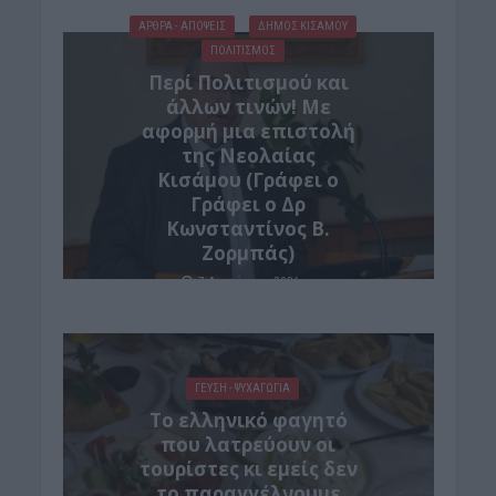
ΑΡΘΡΑ - ΑΠΟΨΕΙΣ
ΔΉΜΟΣ ΚΙΣΆΜΟΥ
ΠΟΛΙΤΙΣΜΟΣ
Περί Πολιτισμού και
άλλων τινών! Mε
αφορμή μια επιστολή
της Νεολαίας
Κισάμου (Γράφει ο
Γράφει ο Δρ
Κωνσταντίνος Β.
Ζορμπάς)
7 Αυγούστου 2026
ΓΕΎΣΗ - ΨΥΧΑΓΩΓΊΑ
Το ελληνικό φαγητό
που λατρεύουν οι
τουρίστες κι εμείς δεν
το παραγγέλνουμε