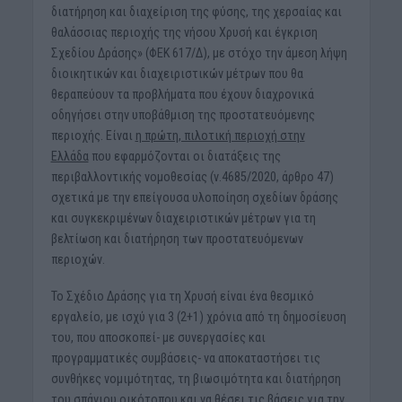
διατήρηση και διαχείριση της φύσης, της χερσαίας και
θαλάσσιας περιοχής της νήσου Χρυσή και έγκριση
Σχεδίου Δράσης» (ΦΕΚ 617/Δ), με στόχο την άμεση λήψη
διοικητικών και διαχειριστικών μέτρων που θα
θεραπεύουν τα προβλήματα που έχουν διαχρονικά
οδηγήσει στην υποβάθμιση της προστατευόμενης
περιοχής. Είναι
η πρώτη, πιλοτική περιοχή στην
Ελλάδα
που εφαρμόζονται οι διατάξεις της
περιβαλλοντικής νομοθεσίας (ν.4685/2020, άρθρο 47)
σχετικά με την επείγουσα υλοποίηση σχεδίων δράσης
και συγκεκριμένων διαχειριστικών μέτρων για τη
βελτίωση και διατήρηση των προστατευόμενων
περιοχών.
Το Σχέδιο Δράσης για τη Χρυσή είναι ένα θεσμικό
εργαλείο, με ισχύ για 3 (2+1) χρόνια από τη δημοσίευση
του, που αποσκοπεί- με συνεργασίες και
προγραμματικές συμβάσεις- να αποκαταστήσει τις
συνθήκες νομιμότητας, τη βιωσιμότητα και διατήρηση
του σπάνιου οικότοπου και να θέσει τις βάσεις για την