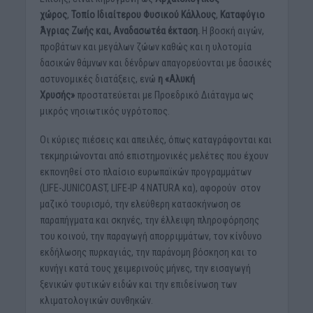
χώρος
,
Τοπίο Ιδιαίτερου Φυσικού Κάλλους
,
Καταφύγιο
Άγριας Ζωής και, Αναδασωτέα έκταση.
Η βοσκή αιγών,
προβάτων και μεγάλων ζώων καθώς και η υλοτομία
δασικών θάμνων και δένδρων απαγορεύονται με δασικές
αστυνομικές διατάξεις, ενώ
η «Αλυκή
Χρυσής»
προστατεύεται με Προεδρικό Διάταγμα ως
μικρός νησιωτικός υγρότοπος.
Οι κύριες πιέσεις και απειλές, όπως καταγράφονται και
τεκμηριώνονται από επιστημονικές μελέτες που έχουν
εκπονηθεί στο πλαίσιο ευρωπαϊκών προγραμμάτων
(LIFE-JUNICOAST, LIFE-IP 4 NATURA κα), αφορούν στον
μαζικό τουρισμό, την ελεύθερη κατασκήνωση σε
παραπήγματα και σκηνές, την έλλειψη πληροφόρησης
του κοινού, την παραγωγή απορριμμάτων, τον κίνδυνο
εκδήλωσης πυρκαγιάς, την παράνομη βόσκηση και το
κυνήγι κατά τους χειμερινούς μήνες, την εισαγωγή
ξενικών φυτικών ειδών και την επιδείνωση των
κλιματολογικών συνθηκών.