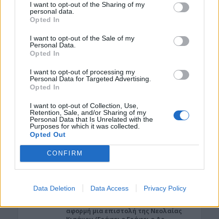
I want to opt-out of the Sharing of my
personal data.
Opted In
I want to opt-out of the Sale of my
Personal Data.
Opted In
I want to opt-out of processing my
Personal Data for Targeted Advertising.
Opted In
ΡΟΗ ΕΙΔΗΣΕΩΝ
I want to opt-out of Collection, Use,
Retention, Sale, and/or Sharing of my
ΓΕΎΣΗ - ΨΥΧΑΓΩΓΊΑ
•
ΔΉΜΟΣ ΠΛΑΤΑΝΙΆ
Personal Data that Is Unrelated with the
Purposes for which it was collected.
Δήμος Πλατανιά: Συνεχίζονται οι
Opted Out
εκδηλώσεις “Πολιτιστικό Καλοκαίρι
2026, 16ο Φεστιβάλ ΓΗ-ΠΟΛΙΤΙΣΜΟΣ-
ΤΟΥΡΙΣΜΟΣ”
CONFIRM
7 Αυγούστου 2026 21:54
ΑΡΘΡΑ - ΑΠΟΨΕΙΣ
•
ΔΉΜΟΣ ΚΙΣΆΜΟΥ
•
Data Deletion
Data Access
Privacy Policy
ΠΟΛΙΤΙΣΜΟΣ
Περί Πολιτισμού και άλλων τινών! Mε
αφορμή μια επιστολή της Νεολαίας