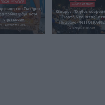
ΓΕΎΣΗ - ΨΥΧΑΓΩΓΊΑ
ΔΉΜΟΣ ΚΙΣΆΜΟΥ
ρφωση του Σωτήρος:
Κίσαμος: Πλήθος κόσμου 
ρα τρώνε ψάρι όσοι
“Γιορτή Ντομάτας” στ
νηστεύουν
Πλάτανο (ΦΩΤΟΓΡΑΦΙΕ
6 Αυγούστου 2026
6 Αυγούστου 2026