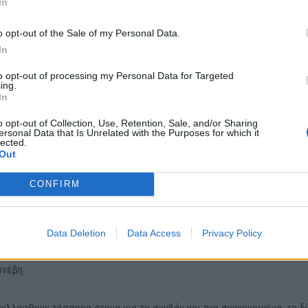
In
του 2023, το πλήρωμα του «Blue Horizon» πέταξε από τον καταπέλτη 
o opt-out of the Sale of my Personal Data.
πό το λιμάνι του Πειραιά, έναν άνθρωπο, ηλικίας 36 ετών, τον Αντώ
In
ασιθίου.
to opt-out of processing my Personal Data for Targeted
ing.
In
o opt-out of Collection, Use, Retention, Sale, and/or Sharing
ersonal Data that Is Unrelated with the Purposes for which it
lected.
Out
CONFIRM
Data Deletion
Data Access
Privacy Policy
 από μέλη του πληρώματος του πλοίου, με αποτέλεσμα να χάσει τη
γικής, όμως τα βίντεο που είχαν δει τότε το φως της δημοσιότητας
υνέβη.