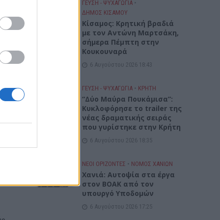
ΓΕΎΣΗ - ΨΥΧΑΓΩΓΊΑ
•
ΔΉΜΟΣ ΚΙΣΆΜΟΥ
του
Kίσαμος: Κρητική βραδιά
με τον Αντώνη Μαρτσάκη,
νη
σήμερα Πέμπτη στην
Κουκουναρά
6 Αυγούστου 2026 18:43
ΓΕΎΣΗ - ΨΥΧΑΓΩΓΊΑ
•
ΚΡΗΤΗ
“Δύο Μαύρα Πουκάμισα”:
Κυκλοφόρησε το trailer της
νέας δραματικής σειράς
που γυρίστηκε στην Κρήτη
6 Αυγούστου 2026 18:35
ΝΕΟΙ ΟΡΙΖΟΝΤΕΣ
•
ΝΟΜΌΣ ΧΑΝΊΩΝ
 ζωή
Χανιά: Αυτοψία στα έργα
στον ΒΟΑΚ από τον
υπουργό Υποδομών
6 Αυγούστου 2026 17:25