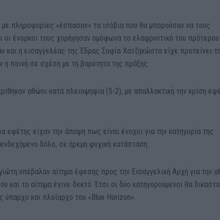
 με πληροφορίες «έσπασαν» τα ισόβια που θα μπορούσαν να τους
αι οι ένορκοι τους χορήγησαν ομόφωνα το ελαφρυντικό του πρότερου
 αν και η εισαγγελέας της Έδρας Σοφία Χατζηκώστα είχε προτείνει τ
 η ποινή σε σχέση με τη βαρύτητα της πράξης.
ρίθηκαν αθώοι κατά πλειοψηφία (5-2), με απαλλακτική την κρίση εφ
ια εφέτης είχαν την άποψη πως είναι ένοχοι για την κατηγορία της
ενδεχόμενο δόλο, σε ήρεμη ψυχική κατάσταση.
ργιώτη υπέβαλαν αίτημα έφεσης προς την Εισαγγελική Αρχή για την 
υ και το αίτημα έγινε δεκτό. Έτσι οι δύο κατηγορούμενοι θα δικαστο
ς ύπαρχο και πλοίαρχο του «Blue Horizon».