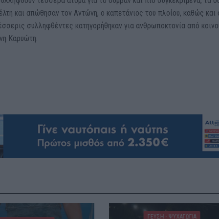
υλληφθούν τέσσερα άτομα για το συμβάν και πιο συγκεκριμένα, τα δ
λτη και απώθησαν τον Αντώνη, ο καπετάνιος του πλοίου, καθώς και 
έσσερις συλληφθέντες κατηγορήθηκαν για ανθρωποκτονία από κοινο
νη Καρυώτη.
ΓΕΎΣΗ - ΨΥΧΑΓΩΓΊΑ