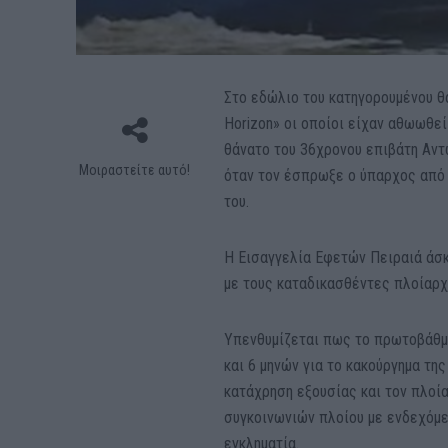
Στο εδώλιο του κατηγορουμένου θα
Horizon» οι οποίοι είχαν αθωωθε
θάνατο του 36χρονου επιβάτη Αντ
Μοιραστείτε αυτό!
όταν τον έσπρωξε ο ύπαρχος από 
του.
Η Εισαγγελία Εφετών Πειραιά άσκη
με τους καταδικασθέντες πλοίαρχ
Υπενθυμίζεται πως το πρωτοβάθμι
και 6 μηνών για το κακούργημα τ
κατάχρηση εξουσίας και τον πλοία
συγκοινωνιών πλοίου με ενδεχόμε
εγκληματία.