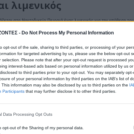
αι λιμενικός
άζεται στο Ναυτοδικείο Πειραιά ένας λιμενικός για την υπόθεση του
λιμενικός κατηγορείται για διατάραξη της ασφάλειας των συγκοινων
ΖΟΝΤΕΣ -
Do Not Process My Personal Information
ιοχής προς επιτήρηση.
to opt-out of the sale, sharing to third parties, or processing of your per
η μη τήρηση υπουργικής απόφασης που απαιτεί την παρουσία λιμενικ
formation for targeted advertising by us, please use the below opt-out s
r selection. Please note that after your opt-out request is processed y
ων πλοίων, για τη διασφάλιση της ασφαλούς επιβίβασης των επιβατ
eing interest-based ads based on personal information utilized by us or
disclosed to third parties prior to your opt-out. You may separately opt-
losure of your personal information by third parties on the IAB’s list of
 ο λιμενικός όφειλε να βρίσκεται στην Πύλη Ε3 του λιμανιού του Πε
. This information may also be disclosed by us to third parties on the
IA
Participants
that may further disclose it to other third parties.
ά απουσίαζε χωρίς νόμιμη αιτία, με αποτέλεσμα να μην επιτηρεί την 
ου απόπλου του πλοίου.
l Data Processing Opt Outs
αι απάνθρωπος θάνατος το
o opt-out of the Sharing of my personal data.
ιώτη