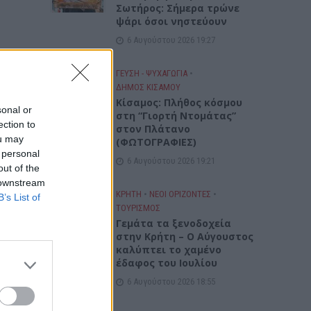
Σωτήρος: Σήμερα τρώνε
ψάρι όσοι νηστεύουν
6 Αυγούστου 2026 19:27
ιών
ΓΕΎΣΗ - ΨΥΧΑΓΩΓΊΑ
•
ΔΉΜΟΣ ΚΙΣΆΜΟΥ
Κίσαμος: Πλήθος κόσμου
sonal or
στη “Γιορτή Ντομάτας”
ών
ection to
στον Πλάτανο
ou may
ών και
(ΦΩΤΟΓΡΑΦΙΕΣ)
 personal
6 Αυγούστου 2026 19:21
out of the
 downstream
ΚΡΗΤΗ
•
ΝΕΟΙ ΟΡΙΖΟΝΤΕΣ
•
ιραιά
B’s List of
ΤΟΥΡΙΣΜΟΣ
περιοχή
Γεμάτα τα ξενοδοχεία
στην Κρήτη – Ο Αύγουστος
καλύπτει το χαμένο
έδαφος του Ιουλίου
υ
6 Αυγούστου 2026 18:55