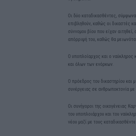
Οι δύο καταδικασθέντες, σύμφωνα
επιβληθούν, καθώς οι δικαστές κ
σύννομου βίου που είχαν αιτηθεί,
απόρριψή του, καθώς θα μειωνόταν
Ο υποπλοίαρχος και ο ναύκληρος κ
και όλων των ενόρκων.
Ο πρόεδρος του δικαστηρίου και μ
συνέργειας σε ανθρωποκτονία με 
Οι συνήγοροι της οικογένειας Κα
του υποπλοιάρχου και του ναύκληρο
νέου μαζί με τους καταδικασθέντε