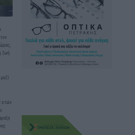
e
 τον
χώρας,
η ζωή
 μαζί
2 ετών
αι
άραξη
ψης