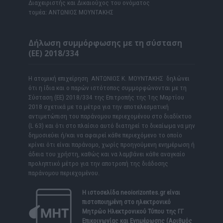
Διαχειριστής και Δικαιούχος του ονόματος
τομέα: ΑΝΤΩΝΙΟΣ ΜΟΥΝΤΑΚΗΣ
Δήλωση συμμόρφωσης με τη σύσταση
(ΕΕ) 2018/334
Η ατομική επιχείρηση ΑΝΤΩΝΙΟΣ Κ. ΜΟΥΝΤΑΚΗΣ δηλώνει
ότι η ίδια και ο παρών ιστότοπος συμμορφώνονται με τη
Σύσταση (ΕΕ) 2018/334 της Επιτροπής της 1ης Μαρτίου
2018 σχετικά με τα μέτρα για την αποτελεσματική
αντιμετώπιση του παράνομου περιεχομένου στο διαδίκτυο
(L 63) και ότι στο πλαίσιο αυτό διατηρεί το δικαίωμα να μην
δημοσιεύει ή/και να αφαιρεί κάθε περιεχόμενο το οποίο
κρίνει ότι είναι παράνομο, χωρίς προηγούμενη ενημέρωση ή
άδεια του χρήστη, καθώς και να λαμβάνει κάθε αναγκαίο
προληπτικό μέτρο για την αποτροπή της διάδοσης
παράνομου περιεχομένου.
Η ιστοσελίδα
neoiorizontes.gr
είναι
πιστοποιημένη στο ηλεκτρονικό
Μητρώο Ηλεκτρονικού Τύπου της ΓΓ
Επικοινωνίας και Ενημέρωσης (Αριθμός