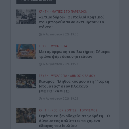
ΚΡΗΤΗ
•
ΜΑΤΙΕΣ ΣΤΟ ΠΑΡΕΛΘΟΝ
«Στιμαδόροι»: Οι παλιοί Κρητικοί
που μπορούσαν να εκτιμήσουν τα
πάντα!
6 Αυγούστου 2026 19:30
ΓΕΎΣΗ - ΨΥΧΑΓΩΓΊΑ
Μεταμόρφωση του Σωτήρος: Σήμερα
τρώνε ψάρι όσοι νηστεύουν
6 Αυγούστου 2026 19:27
ΓΕΎΣΗ - ΨΥΧΑΓΩΓΊΑ
•
ΔΉΜΟΣ ΚΙΣΆΜΟΥ
Κίσαμος: Πλήθος κόσμου στη “Γιορτή
Ντομάτας” στον Πλάτανο
(ΦΩΤΟΓΡΑΦΙΕΣ)
6 Αυγούστου 2026 19:21
ΚΡΗΤΗ
•
ΝΕΟΙ ΟΡΙΖΟΝΤΕΣ
•
ΤΟΥΡΙΣΜΟΣ
Γεμάτα τα ξενοδοχεία στην Κρήτη – Ο
Αύγουστος καλύπτει το χαμένο
έδαφος του Ιουλίου