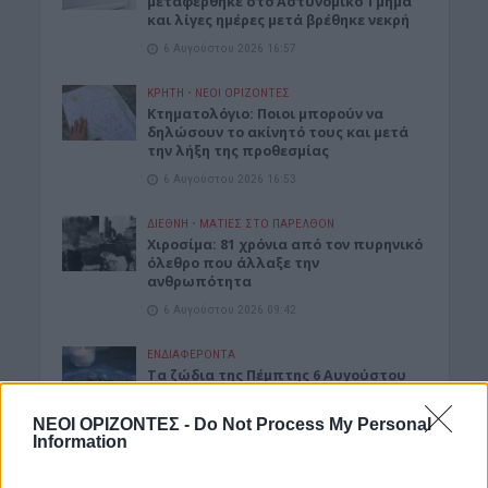
μεταφέρθηκε στο Αστυνομικό Τμήμα
και λίγες ημέρες μετά βρέθηκε νεκρή
6 Αυγούστου 2026 16:57
ΚΡΗΤΗ
•
ΝΕΟΙ ΟΡΙΖΟΝΤΕΣ
Κτηματολόγιο: Ποιοι μπορούν να
δηλώσουν το ακίνητό τους και μετά
την λήξη της προθεσμίας
6 Αυγούστου 2026 16:53
ΔΙΕΘΝΗ
•
ΜΑΤΙΕΣ ΣΤΟ ΠΑΡΕΛΘΟΝ
Χιροσίμα: 81 χρόνια από τον πυρηνικό
όλεθρο που άλλαξε την
ανθρωπότητα
6 Αυγούστου 2026 09:42
ΕΝΔΙΑΦΕΡΟΝΤΑ
Tα ζώδια της Πέμπτης 6 Αυγούστου
6 Αυγούστου 2026 08:06
ΝΕΟΙ ΟΡΙΖΟΝΤΕΣ -
Do Not Process My Personal
Information
Δημοφιλή αυτή την εβδομάδα