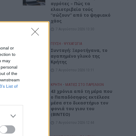
αγρότες – Πώς τα
ελαιοτριβεία τούς
“σώζουν” από το ψηφιακό
χάος
7 Αυγούστου 2026 13:30
μο!
ΓΕΎΣΗ - ΨΥΧΑΓΩΓΊΑ
sonal or
Συνταγή: Ξεροτήγανα, το
ection to
αγαπημένο γλυκό της
ou may
Κρήτης
 personal
7 Αυγούστου 2026 13:11
out of the
 downstream
ΚΡΗΤΗ
•
ΜΑΤΙΕΣ ΣΤΟ ΠΑΡΕΛΘΟΝ
B’s List of
43 χρόνια από τη μέρα που
ο Παπαδόσηφος εκτέλεσε
μέσα στο δικαστήριο τον
φονιά του γιου του
(ΒΙΝΤΕΟ)
7 Αυγούστου 2026 12:44
το