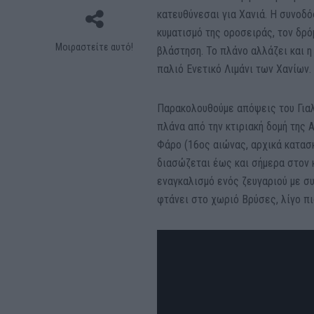
κατευθύνεσαι για Χανιά. Η συνοδ
κυματισμό της οροσειράς, τον δρό
Μοιραστείτε αυτό!
βλάστηση. Το πλάνο αλλάζει και η
παλιό Ενετικό Λιμάνι των Χανίων.
Παρακολουθούμε απόψεις του Γιαλ
πλάνα από την κτιριακή δομή της 
Φάρο (16ος αιώνας, αρχικά κατασ
διασώζεται έως και σήμερα στον 
εναγκαλισμό ενός ζευγαριού με συ
φτάνει στο χωριό Βρύσες, λίγο πι