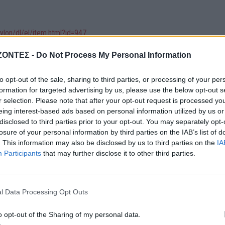
ylon/dl/el/item.html?id=947
ΖΟΝΤΕΣ -
Do Not Process My Personal Information
ouTube για περισσότερα παλιά φιλμ από την Ελλάδα και όλο τον κόσ
el/UCRJv70kZPMU8ctHMZvGf_ZQ
to opt-out of the sale, sharing to third parties, or processing of your per
formation for targeted advertising by us, please use the below opt-out s
r selection. Please note that after your opt-out request is processed y
eing interest-based ads based on personal information utilized by us or
disclosed to third parties prior to your opt-out. You may separately opt-
losure of your personal information by third parties on the IAB’s list of
. This information may also be disclosed by us to third parties on the
IA
Participants
that may further disclose it to other third parties.
l Data Processing Opt Outs
ΤΙΚΑ
ΝΕΟΙ ΟΡΙΖΟΝΤΕΣ
ΓΕΎΣΗ - ΨΥΧΑΓΩΓΊΑ
o opt-out of the Sharing of my personal data.
για χιλιάδες αγρότες
Συνταγή: Ξεροτήγανα, 