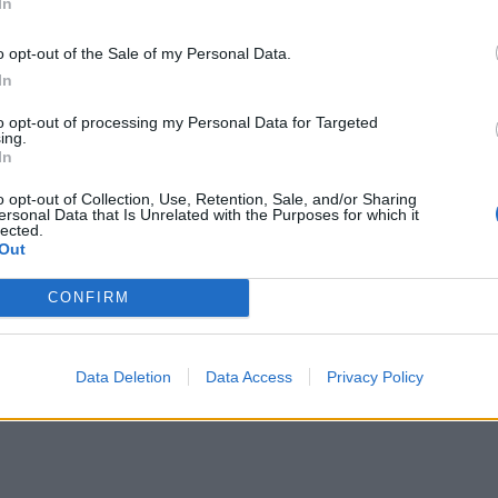
τα ελαιοτριβεία τούς
In
αγαπημένο γλυκό της
υν” από το ψηφιακό
Κρήτης
o opt-out of the Sale of my Personal Data.
χάος
7 Αυγούστου 2026
In
7 Αυγούστου 2026
to opt-out of processing my Personal Data for Targeted
ing.
In
o opt-out of Collection, Use, Retention, Sale, and/or Sharing
ersonal Data that Is Unrelated with the Purposes for which it
lected.
Out
CONFIRM
Data Deletion
Data Access
Privacy Policy