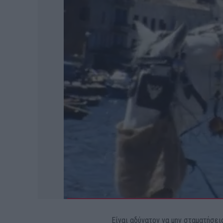
Είναι αδύνατον να μην σταματήσε