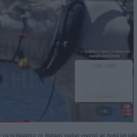
ις για να θαυμάσεις τις Μαδάρες ευρέως γνωστές ως Λευκά όρη καθ