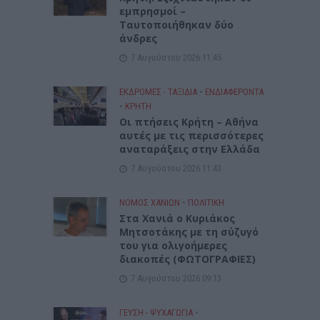
εμπρησμοί –
Ταυτοποιήθηκαν δύο
άνδρες
7 Αυγούστου 2026 11:45
ΕΚΔΡΟΜΈΣ - ΤΑΞΊΔΙΑ
•
ΕΝΔΙΑΦΕΡΟΝΤΑ
•
ΚΡΗΤΗ
Οι πτήσεις Κρήτη – Αθήνα
αυτές με τις περισσότερες
αναταράξεις στην Ελλάδα
7 Αυγούστου 2026 11:43
ΝΟΜΌΣ ΧΑΝΊΩΝ
•
ΠΟΛΙΤΙΚΗ
Στα Χανιά ο Κυριάκος
Μητσοτάκης με τη σύζυγό
του για ολιγοήμερες
διακοπές (ΦΩΤΟΓΡΑΦΙΕΣ)
7 Αυγούστου 2026 09:13
ΓΕΎΣΗ - ΨΥΧΑΓΩΓΊΑ
•