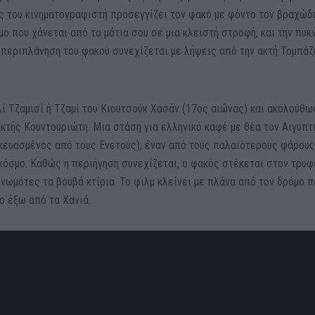
ός του κινηματογραφιστή προσεγγίζει τον φακό με φόντο τον βραχώδ
μο που χάνεται από τα μάτια σου σε μια κλειστή στροφή, και την πυκ
 περιπλάνηση του φακού συνεχίζεται με λήψεις από την ακτή Τομπάζ
ί Τζαμισί ή Τζαμί του Κιουτσούκ Χασάν (17ος αιώνας) και ακολούθω
Ακτής Κουντουριώτη. Μια στάση για ελληνικό καφέ με θέα τον Αιγυπτ
κευασμένος από τους Ενετούς), έναν από τους παλαιότερους φάρους
κόσμο. Καθώς η περιήγηση συνεχίζεται, ο φακός στέκεται στον τρυ
νωμότες τα βουβά κτίρια. Το φιλμ κλείνει με πλάνα από τον δρόμο π
ο έξω από τα Χανιά.