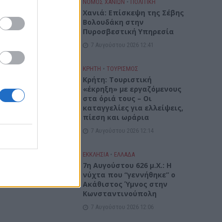
ΝΟΜΌΣ ΧΑΝΊΩΝ
•
ΠΟΛΙΤΙΚΗ
Xανιά: Επίσκεψη της Σέβης
Βολουδάκη στην
Πυροσβεστική Υπηρεσία
7 Αυγούστου 2026 12:41
ΚΡΗΤΗ
•
ΤΟΥΡΙΣΜΟΣ
Κρήτη: Τουριστική
«έκρηξη» με εργαζόμενους
στα όριά τους – Οι
καταγγελίες για ελλείψεις,
πίεση και ωράρια
7 Αυγούστου 2026 12:14
ΕΚΚΛΗΣΙΑ
•
ΕΛΛΑΔΑ
7η Αυγούστου 626 μ.Χ.: Η
νύχτα που “γεννήθηκε” ο
Ακάθιστος Ύμνος στην
Κωνσταντινούπολη
7 Αυγούστου 2026 12:06