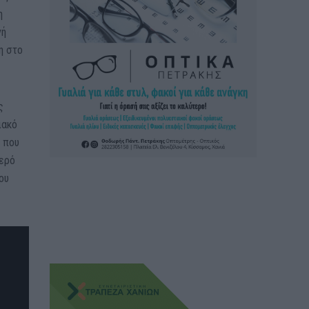
η
νή
η στο
ς
ιακό
 που
φερό
ου