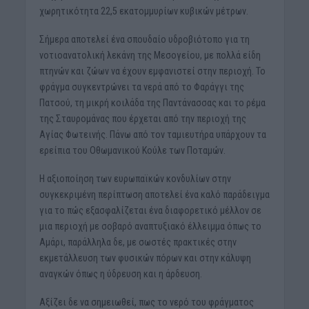
χωρητικότητα 22,5 εκατομμυρίων κυβικών μέτρων.
Σήμερα αποτελεί ένα σπουδαίο υδροβιότοπο για τη
νοτιοανατολική λεκάνη της Μεσογείου, με πολλά είδη
πτηνών και ζώων να έχουν εμφανιστεί στην περιοχή. Το
φράγμα συγκεντρώνει τα νερά από το Φαράγγι της
Πατσού, τη μικρή κοιλάδα της Παντάνασσας και το ρέμα
της Σταυρομάνας που έρχεται από την περιοχή της
Αγίας Φωτεινής. Πάνω από τον ταμιευτήρα υπάρχουν τα
ερείπια του Οθωμανικού Κούλε των Ποταμών.
Η αξιοποίηση των ευρωπαϊκών κονδυλίων στην
συγκεκριμένη περίπτωση αποτελεί ένα καλό παράδειγμα
για το πώς εξασφαλίζεται ένα διαφορετικό μέλλον σε
μια περιοχή με σοβαρό αναπτυξιακό έλλειμμα όπως το
Αμάρι, παράλληλα δε, με σωστές πρακτικές στην
εκμετάλλευση των φυσικών πόρων και στην κάλυψη
αναγκών όπως η ύδρευση και η άρδευση.
Αξίζει δε να σημειωθεί, πως το νερό του φράγματος