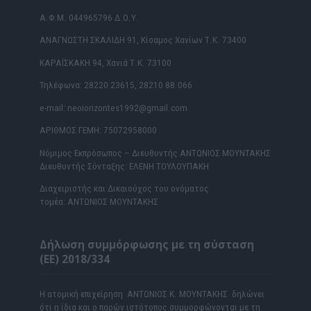
Α.Φ.Μ. 044965796 Δ.Ο.Υ.
ΑΝΑΓΝΩΣΤΗ ΣΚΑΛΙΔΗ 91, Κίσαμος Χανίων Τ.Κ. 73400
ΚΑΡΑΪΣΚΑΚΗ 94, Χανιά Τ.Κ. 73100
Τηλέφωνα: 28220 23615, 28210 88.066
e-mail: neoiorizontes1992@gmail.com
ΑΡΙΘΜΟΣ ΓΕΜΗ: 75072958000
Νόμιμος Εκπρόσωπος – Διευθυντής ΑΝΤΩΝΙΟΣ ΜΟΥΝΤΑΚΗΣ
Διευθυντής Σύνταξης: ΕΛΕΝΗ ΤΟΥΛΟΥΠΑΚΗ
Διαχειριστής και Δικαιούχος του ονόματος
τομέα: ΑΝΤΩΝΙΟΣ ΜΟΥΝΤΑΚΗΣ
Δήλωση συμμόρφωσης με τη σύσταση
(ΕΕ) 2018/334
Η ατομική επιχείρηση ΑΝΤΩΝΙΟΣ Κ. ΜΟΥΝΤΑΚΗΣ δηλώνει
ότι η ίδια και ο παρών ιστότοπος συμμορφώνονται με τη