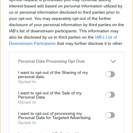
Έρχονται αντιδράσεις
interest-based ads based on personal information utilized by
5 Αυγούστου 2026 16:48
us or personal information disclosed to third parties prior to
your opt-out. You may separately opt-out of the further
ΚΡΗΤΗ
•
ΝΕΟΙ ΟΡΙΖΟΝΤΕΣ
disclosure of your personal information by third parties on the
Κρήτη: Τραγικές ελλείψεις στα
IAB’s list of downstream participants. This information may
φαρμακεία – Λείπουν ακόμη και
also be disclosed by us to third parties on the
IAB’s List of
κολλύρια
Downstream Participants
that may further disclose it to other
5 Αυγούστου 2026 16:46
third parties.
ΚΡΗΤΗ
•
ΝΕΟΙ ΟΡΙΖΟΝΤΕΣ
Personal Data Processing Opt Outs
Κρήτη: Πάνω από 10.500 αφίξεις
μεταναστών από την αρχή του έτους
I want to opt-out of the Sharing of my
– Αγωνία για τις νέες ροές
personal data.
Opted In
5 Αυγούστου 2026 13:18
I want to opt-out of the Sale of my
ΓΕΎΣΗ - ΨΥΧΑΓΩΓΊΑ
•
ΝΟΜΌΣ ΧΑΝΊΩΝ
Personal Data.
Χανιά: Ο “Κατά φαντασίαν ασθενής”
Opted In
του Μολιέρου στο Θέατρο
Ανατολικής Τάφρου
I want to opt-out of processing my
Personal Data for Targeted Advertising.
5 Αυγούστου 2026 13:05
Opted In
ΓΕΎΣΗ - ΨΥΧΑΓΩΓΊΑ
•
ΔΉΜΟΣ ΚΙΣΆΜΟΥ
•