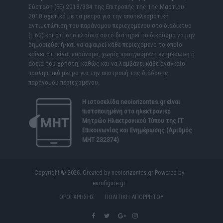
Σύσταση (ΕΕ) 2018/334 της Επιτροπής της 1ης Μαρτίου
2018 σχετικά με τα μέτρα για την αποτελεσματική
αντιμετώπιση του παράνομου περιεχομένου στο διαδίκτυο
(L 63) και ότι στο πλαίσιο αυτό διατηρεί το δικαίωμα να μην
δημοσιεύει ή/και να αφαιρεί κάθε περιεχόμενο το οποίο
κρίνει ότι είναι παράνομο, χωρίς προηγούμενη ενημέρωση ή
άδεια του χρήστη, καθώς και να λαμβάνει κάθε αναγκαίο
προληπτικό μέτρο για την αποτροπή της διάδοσης
παράνομου περιεχομένου.
Η ιστοσελίδα
neoiorizontes.gr
είναι
πιστοποιημένη στο ηλεκτρονικό
Μητρώο Ηλεκτρονικού Τύπου της ΓΓ
Επικοινωνίας και Ενημέρωσης (Αριθμός
ΜΗΤ 232374)
Copyright © 2026. Created by neoiorizontes.gr Powered by
eurofigure.gr
ΟΡΟΙ ΧΡΗΣΗΣ
ΠΟΛΙΤΙΚΗ ΑΠΟΡΡΗΤΟΥ