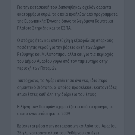
Για την κατασκευή του ,δαπανήθηκαν σχεδόν σαράντα
εκατομμύρια ευρώ, τα οποία προήλθαν από προγράμματα
της Ευρωπαϊκής Ένωσης όπως τα λεγόμενα Κοινοτικά
Πλαίσια Στήριξης και τα ΕΣΠΑ.
Ο στόχος ήταν και επετεύχθη η εξασφάλιση επαρκούς
ποσότητας νερού για την βόρεια ακτή των Δήμων
Ρεθύμνης και Μυλοποτάμου αλλά και για τις περιοχές
του Δήμου Αμαρίου γύρω από τον ταμιευτήρα στην
περιοχή των Ποταμών.
Ταυτόχρονα, το Αμάρι απέκτησε ένα νέο, ιδιαίτερα
σημαντικό βιότοπο, ο οποίος προσελκύει εκατοντάδες
επισκέπτες καθ’ όλη την διάρκεια του έτους.
Η λίμνη των Ποταμών σχηματίζεται από το φράγμα, το
οποίο εγκαινιάστηκε το 2009.
Βρίσκεται μέσα στην καταπράσινη κοιλάδα του Αμαρίου,
25 χλμ νοτιοανατολικά του Ρεθύμνου και έχει