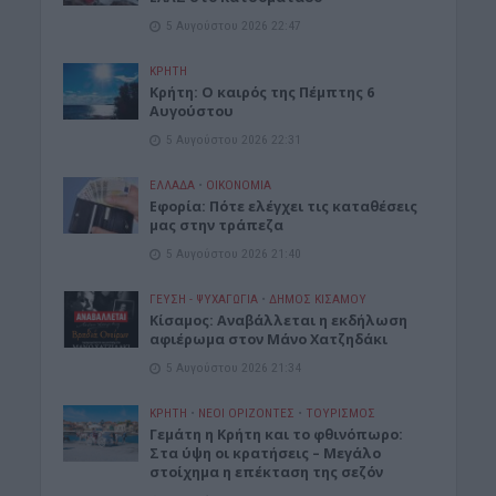
5 Αυγούστου 2026 22:47
ΚΡΗΤΗ
Κρήτη: Ο καιρός της Πέμπτης 6
Αυγούστου
5 Αυγούστου 2026 22:31
ΕΛΛΑΔΑ
•
ΟΙΚΟΝΟΜΙΑ
Εφορία: Πότε ελέγχει τις καταθέσεις
μας στην τράπεζα
5 Αυγούστου 2026 21:40
ΓΕΎΣΗ - ΨΥΧΑΓΩΓΊΑ
•
ΔΉΜΟΣ ΚΙΣΆΜΟΥ
Κίσαμος: Αναβάλλεται η εκδήλωση
αφιέρωμα στον Μάνο Χατζηδάκι
5 Αυγούστου 2026 21:34
ΚΡΗΤΗ
•
ΝΕΟΙ ΟΡΙΖΟΝΤΕΣ
•
ΤΟΥΡΙΣΜΟΣ
Γεμάτη η Κρήτη και το φθινόπωρο:
Στα ύψη οι κρατήσεις – Μεγάλο
στοίχημα η επέκταση της σεζόν