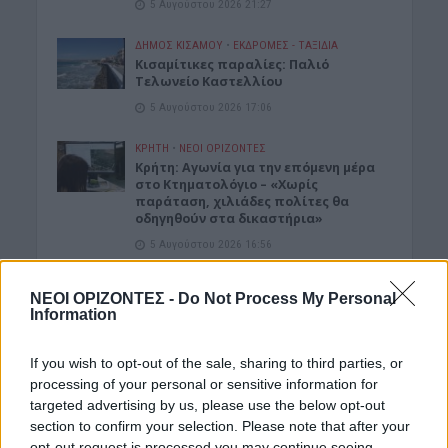
5 Αυγούστου 2026 21:27
ΔΉΜΟΣ ΚΙΣΆΜΟΥ
•
ΕΚΔΡΟΜΈΣ - ΤΑΞΊΔΙΑ
Kισαμίτικες παραλίες: Παλιό
Τελωνείο Καστελλίου
5 Αυγούστου 2026 17:06
ΚΡΗΤΗ
•
ΝΕΟΙ ΟΡΙΖΟΝΤΕΣ
Kρήτη: Αγωνία για την επόμενη μέρα
στο Κτηματολόγιο – «Χωρίς
παράταση, χιλιάδες πολίτες θα
οδηγηθούν στα δικαστήρια»
5 Αυγούστου 2026 16:56
ΝΟΜΌΣ ΧΑΝΊΩΝ
•
ΠΑΙΔΕΙΑ - ΕΚΠΑΙΔΕΥΣΗ
ΝΕΟΙ ΟΡΙΖΟΝΤΕΣ -
Do Not Process My Personal
Καθηγητής του Πολυτεχνείου
Information
ξεπέρασε τις 20.000 αναφορές στο
ερευνητικό του έργο
If you wish to opt-out of the sale, sharing to third parties, or
5 Αυγούστου 2026 16:53
processing of your personal or sensitive information for
targeted advertising by us, please use the below opt-out
ΑΓΡΟΤΙΚΑ
•
ΚΡΗΤΗ
Κρήτη – αγροτοκτηνοτρόφοι:
section to confirm your selection. Please note that after your
Συσσωρεύονται τα προβλήματα –
opt-out request is processed you may continue seeing